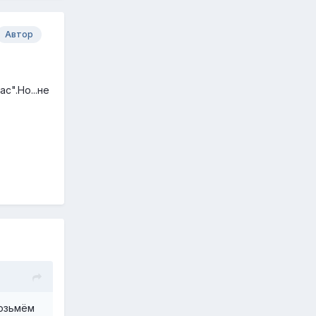
Автор
с".Но...не
Возьмём