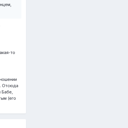
гнцем,
и
акая-то
тношении
и. Отсюда
 Бабе,
тым (его