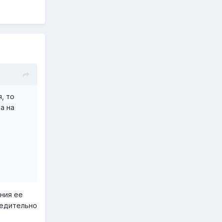
, то
а на
ания ее
бедительно