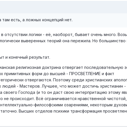
а там есть, а ложных концепций нет.
в отсутствии логики - её, наоборот, бывает очень много. Возь
 логически выверенных теорий она пережила. Но большинство 
ыт и конечный результат.
тианская религиозная доктрина отвергает последовательную
ых примитивных форм до высшей - ПРОСВЕТЛЕНИЕ и факт
тегорически отвергаются. Поэтому среди христианских аполо
 людей - Мастеров. Лучшее, что может достичь христианин -
за своего Господа (и то он даст свою интерпритацию этому яв
го не происходит. Всё ограничивается нравственной чистотой,
интеллектуально-философскими озарениями, некоторым духов
статочно. Высших отделов психики трансформация просветлен