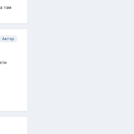
ка там
Автор
эти