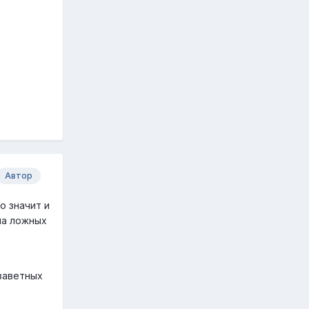
Автор
о значит и
на ложных
заветных