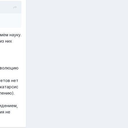
мём науку.
из них
 эволюцию
гетов нет
 катарсис
лению).
идением,
ия не