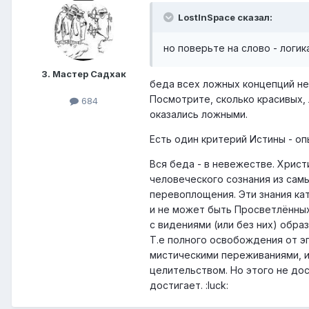
LostInSpace сказал:
но поверьте на слово - логик
3. Мастер Садхак
беда всех ложных концепций не 
Посмотрите, сколько красивых,
684
оказались ложными.
Есть один критерий Истины - оп
Вся беда - в невежестве. Хрис
человеческого сознания из сам
перевоплощения. Эти знания ка
и не может быть Просветлённых
с видениями (или без них) обра
Т.е полного освобождения от э
мистическими переживаниями, 
целительством. Но этого не до
достигает. :luck: