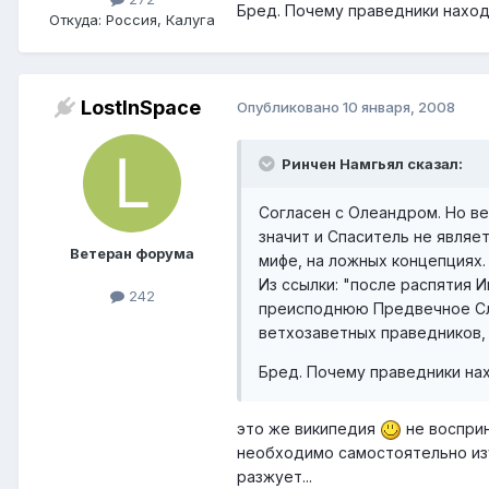
Бред. Почему праведники наход
Откуда: Россия, Калуга
LostInSpace
Опубликовано
10 января, 2008
Ринчен Намгьял сказал:
Согласен с Олеандром. Но ве
значит и Спаситель не являе
Ветеран форума
мифе, на ложных концепциях.
Из ссылки: "после распятия И
242
преисподнюю Предвечное Сло
ветхозаветных праведников,
Бред. Почему праведники нах
это же википедия
не восприн
необходимо самостоятельно и
разжует...