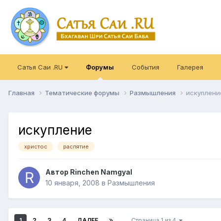
Сатья Саи .RU
Форумы
События
Галерея
Главная
Тематические форумы
Размышления
искуплени
искупление
христос
распятие
Автор
Rinchen Namgyal
10 января, 2008
в
Размышления
1
2
3
4
ДАЛЕЕ
Страница 1 из 4