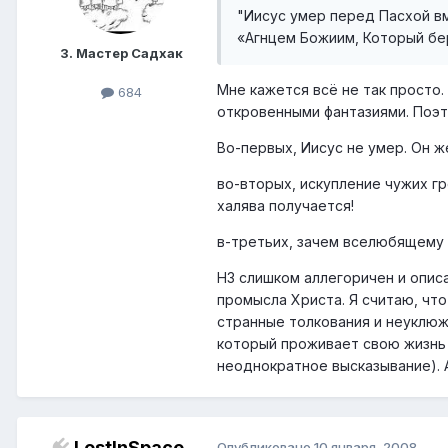
"Иисус умер перед Пасхой в
«Агнцем Божиим, Который бер
3. Мастер Садхак
Мне кажется всё не так просто
684
откровенными фантазиями. Поэт
Во-первых, Иисус не умер. Он ж
во-вторых, искупление чужих г
халява получается!
в-третьих, зачем вселюбящему 
НЗ слишком аллегоричен и опис
промысла Христа. Я считаю, чт
странные толкования и неуклюж
который проживает свою жизнь 
неоднократное высказывание). 
LostInSpace
Опубликовано
10 января, 2008