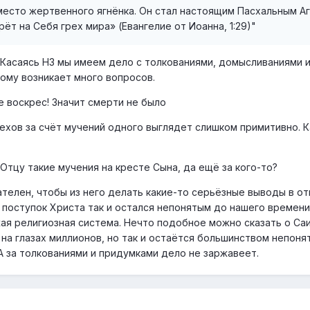
место жертвенного ягнёнка. Он стал настоящим Пасхальным А
ёт на Себя грех мира» (Евангелие от Иоанна, 1:29)"
. Касаясь НЗ мы имеем дело с толкованиями, домысливаниями 
ому возникает много вопросов.
е воскрес! Значит смерти не было
рехов за счёт мучений одного выглядет слишком примитивно. К
Отцу такие мучения на кресте Сына, да ещё за кого-то?
ателен, чтобы из него делать какие-то серьёзные выводы в о
о поступок Христа так и остался непонятым до нашего времен
ая религиозная система. Нечто подобное можно сказать о Саи
на глазах миллионов, но так и остаётся большинством непоня
А за толкованиями и придумками дело не заржавеет.