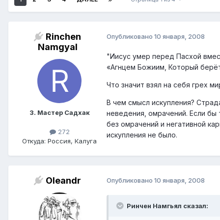
Rinchen
Опубликовано
10 января, 2008
Namgyal
"Иисус умер перед Пасхой вмес
«Агнцем Божиим, Который берёт 
Что значит взял на себя грех ми
В чем смысл искупления? Страда
3. Мастер Садхак
неведения, омрачений. Если бы 
без омрачений и негативной карм
272
искупления не было.
Откуда: Россия, Калуга
Oleandr
Опубликовано
10 января, 2008
Ринчен Намгьял сказал: