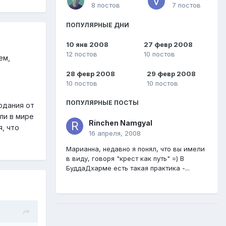
8 постов
7 постов
ПОПУЛЯРНЫЕ ДНИ
10 янв 2008
27 февр 2008
12 постов
10 постов
ем,
28 февр 2008
29 февр 2008
10 постов
10 постов
ПОПУЛЯРНЫЕ ПОСТЫ
трдания от
ли в мире
Rinchen Namgyal
я, что
16 апреля, 2008
Марианна, недавно я понял, что вы имели
в виду, говоря "крест как путь" =) В
БуддаДхарме есть такая практика -...