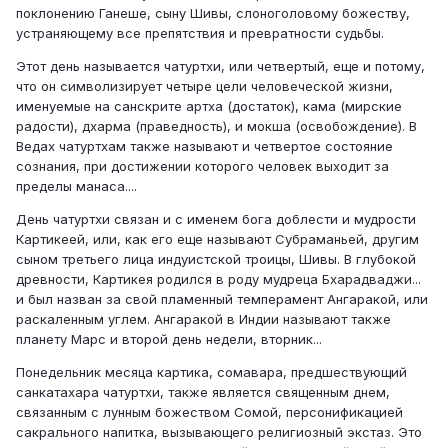
поклонению Ганеше, сыну Шивы, слоноголовому божеству,
устраняющему все препятствия и превратности судьбы.
Этот день называется чатуртхи, или четвертый, еще и потому,
что он символизирует четыре цели человеческой жизни,
именуемые на санскрите артха (достаток), кама (мирские
радости), дхарма (праведность), и мокша (освобождение). В
Ведах чатуртхам также называют и четвертое состояние
сознания, при достижении которого человек выходит за
пределы манаса....
День чатуртхи связан и с именем бога доблести и мудрости
Картикеей, или, как его еще называют Субраманьей, другим
сыном третьего лица индуистской троицы, Шивы. В глубокой
древности, Картикея родился в роду мудреца Бхарадваджи...
и был назван за свой пламенный темперамент Ангаракой, или
раскаленным углем. Ангаракой в Индии называют также
планету Марс и второй день недели, вторник...
Понедельник месяца картика, сомавара, предшествующий
санкатахара чатуртхи, также является священным днем,
связанным с лунным божеством Сомой, персонификацией
сакрального напитка, вызывающего религиозный экстаз. Это