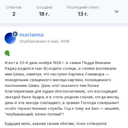
Ответов
Создана
Последний ответ
2
18 г.
13 г.
marianna
Опубликовано
6 мая, 2008
И вот в 23-й день ноября 1926 г. в семье Педда Венкапы
Раджу родился сын. Всходило солнце, и селяне воспевали
имя Шивы, памятуя, что наступил Картика Сомавара —
понедельник священного месяца картики, посвященного
поклонению Шиве. День этот оказался тем более
благоприятным для пуджи (богопочитания), что восходящей
звездой была Ардра, и в столь редком случае, когда месяц,
день и эта звезда совпадают, в храмах Господа совершают
особо торжественные службы. Год к тому же был — акшайя,
"неубывающий, вечно-полный"!
Будущая мать, верная своим обетам, тоже сотворила