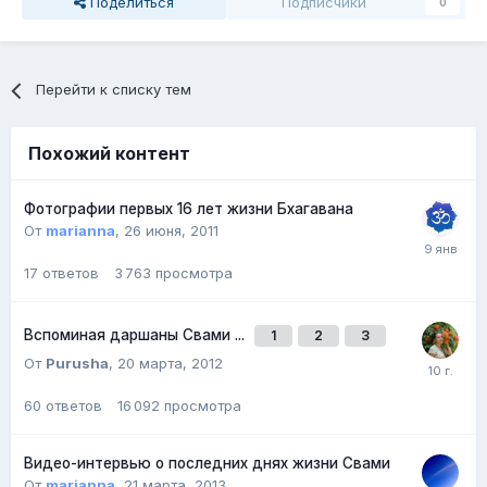
Поделиться
Подписчики
0
Перейти к списку тем
Похожий контент
Фотографии первых 16 лет жизни Бхагавана
От
marianna
,
26 июня, 2011
17
ответов
3 763
просмотра
Вспоминая даршаны Свами ...
1
2
3
От
Purusha
,
20 марта, 2012
60
ответов
16 092
просмотра
Видео-интервью о последних днях жизни Свами
От
marianna
,
21 марта, 2013