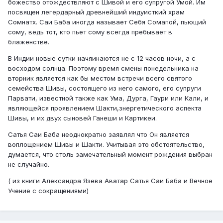
божество отождествляют с Шивой и его супругой Умой. Им
посвящен легердарный древнейший индуисткий храм
Сомнатх. Саи Баба иногда называет Себя Сомапой, пьющий
сому, ведь тот, кто пьет сому всегда пребывает в
блаженстве.
В Индии новые сутки начяинаются не с 12 часов ночи, а с
восходом солнца. Поэтому время смены понедельника на
вторник является как бы местом встречи всего святого
семейства Шивы, состоящего из него самого, его супруги
Парвати, известной также как Ума, Дурга, Гаури или Кали, и
являющейся проявлением Шакти,знергетического аспекта
Шивы, и их двух сыновей Ганеши и Картикеи.
Сатья Саи Баба неоднократно заявлял что Он является
воплощением Шивы и Шакти. Учитывая это обстоятельство,
думается, что столь замечательный момент рождения выбран
не случайно.
( из книги Александра Язева Аватар Сатья Саи Баба и Вечное
Учение с сокращениями)