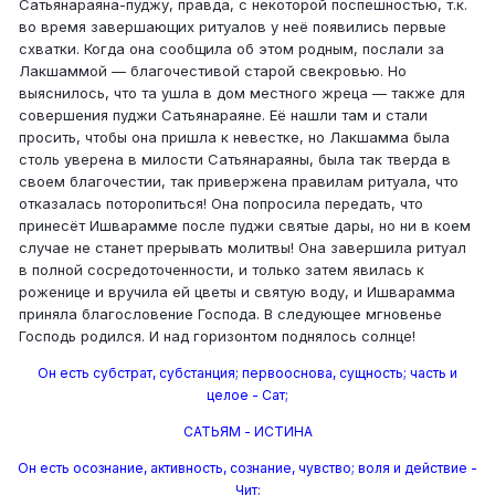
Сатьянараяна-пуджу, правда, с некоторой поспешностью, т.к.
во время завершающих ритуалов у неё появились первые
схватки. Когда она сообщила об этом родным, послали за
Лакшаммой — благочестивой старой свекровью. Но
выяснилось, что та ушла в дом местного жреца — также для
совершения пуджи Сатьянараяне. Её нашли там и стали
просить, чтобы она пришла к невестке, но Лакшамма была
столь уверена в милости Сатьянараяны, была так тверда в
своем благочестии, так привержена правилам ритуала, что
отказалась поторопиться! Она попросила передать, что
принесёт Ишварамме после пуджи святые дары, но ни в коем
случае не станет прерывать молитвы! Она завершила ритуал
в полной сосредоточенности, и только затем явилась к
роженице и вручила ей цветы и святую воду, и Ишварамма
приняла благословение Господа. В следующее мгновенье
Господь родился. И над горизонтом поднялось солнце!
Он есть субстрат, субстанция; первооснова, сущность; часть и
целое - Сат;
САТЬЯМ - ИСТИНА
Он есть осознание, активность, сознание, чувство; воля и действие -
Чит;