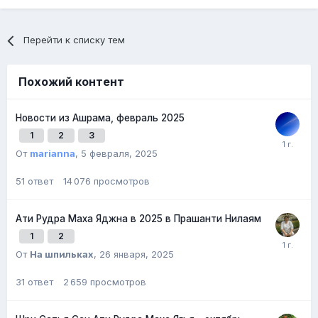
Перейти к списку тем
Похожий контент
Новости из Ашрама, февраль 2025
1
2
3
От
marianna
,
5 февраля, 2025
51
ответ
14 076
просмотров
Ати Рудра Маха Яджна в 2025 в Прашанти Нилаям
1
2
От
На шпильках
,
26 января, 2025
31
ответ
2 659
просмотров