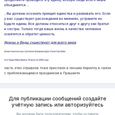
объединятся. ..
.. Вы должны осознать принцип единства и развивать его. Если
у вас существуют расхождения во мнениях, устраните их.
Будьте едины. Все должны относиться друг к другу как братья
и сестры. Только тогда ваша жизнь в качестве человека
освятится и обретет ценность.
Яджны и Веды существуют для всего мира
Божественное выступление Бхагавана Шри Сатья Саи Бабы
Ати Рудра Маха Яджна, 19 августа 2006 года
часть этих отрывков тоже прислали в письме Кириллу в связи
с приближающимся праздником в Прашанти
Для публикации сообщений создайте
учётную запись или авторизуйтесь
Вы должны быть пользователем, чтобы оставить