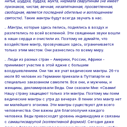
нитья, шуддха, буддха, мукта, нирмала сварупинам (не имеет
признаков, чистая, вечная, незапятнанная, просветленная,
свободная, является последней обителью и воплощением
святости).
Такие
мантры
будут всегда звучать в нас.
..
Мантры
, которые здесь пелись, поднялись в воздух и
разлетелись по всей вселенной. Эти священные звуки вошли
в наши сердца и очистили их. Поэтому не думайте, что
воздействие мантр, прозвучавших здесь, ограничивается
только этим местом. Они разнеслись по всему миру.
.. Люди из разных стран – Америки, России, Африки -
принимают участие в этой яджне с большим
воодушевлением. Они так же учат ведические мантры. 26-го
июля 80 человек из Германии приехали в Путтапарти на
специально заказанном самолете. Все они, и мужчины, и
женщины, декламировали Веды. Они сказали Мне: «Свами!
Нашу страну защищают только эти мантры. Поэтому мы поем
ведические мантры с утра до вечера». В пении этих мантр нет
ни малейшего эгоизма. Эти мантры существуют для всего
человечества. Они важны для благополучия каждого
человека. Веды превосходят уровень индивидуума и связаны
с
самаштисварупой (коллективной формой)
. Сегодня даже