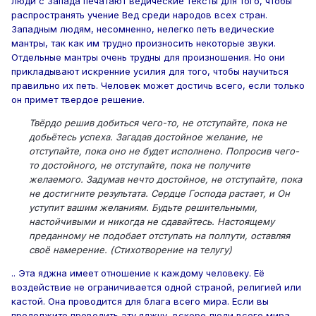
люди с Запада печатают ведические тексты для того, чтобы
распространять учение Вед среди народов всех стран.
Западным людям, несомненно, нелегко петь ведические
мантры, так как им трудно произносить некоторые звуки.
Отдельные мантры очень трудны для произношения. Но они
прикладывают искренние усилия для того, чтобы научиться
правильно их петь. Человек может достичь всего, если только
он примет твердое решение.
Твёрдо решив добиться чего-то, не отступайте, пока не
добьётесь успеха. Загадав достойное желание, не
отступайте, пока оно не будет исполнено. Попросив чего-
то достойного, не отступайте, пока не получите
желаемого. Задумав нечто достойное, не отступайте, пока
не достигните результата. Сердце Господа растает, и Он
уступит вашим желаниям. Будьте решительными,
настойчивыми и никогда не сдавайтесь. Настоящему
преданному не подобает отступать на полпути, оставляя
своё намерение. (Стихотворение на телугу)
.. Эта яджна имеет отношение к каждому человеку. Её
воздействие не ограничивается одной страной, религией или
кастой. Она проводится для блага всего мира. Если вы
продолжите проводить эту яджну, вскоре люди всего мира