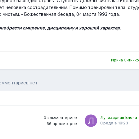
ьтурное наследие страны. Студенты должны сиять как идеаль
ет человека сострадательным. Помимо тренировки тела, сту
чистым. - Божественная беседа, 04 марта 1993 года.
риобрести смирение, дисциплину и хороший характер.
Ирина Ситник
омментариев нет
Лучезарная Елена
0
комментариев
Среда в 18:23
66
просмотров