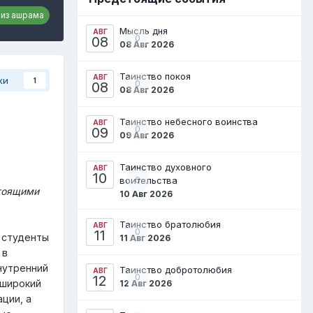
 из ашрама
Мысль дня
АВГ
0
08
08 Авг 2026
Таинство покоя
АВГ
ки
1
0
08
08 Авг 2026
Таинство небесного воинства
АВГ
0
09
09 Авг 2026
Таинство духовного
АВГ
10
воительства
0
стоящими
10 Авг 2026
Таинство братолюбия
АВГ
0
11
я студенты
11 Авг 2026
 в
нутренний
Таинство добротолюбия
АВГ
0
12
 широкий
12 Авг 2026
ции, а