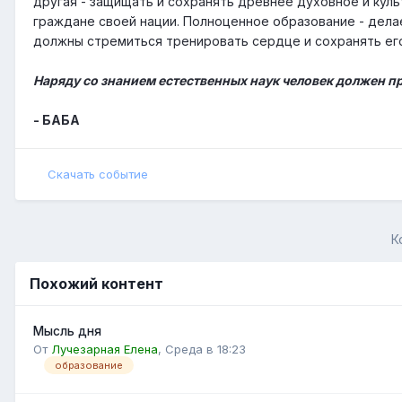
другая - защищать и сохранять древнее духовное и кул
граждане своей нации. Полноценное образование - дела
должны стремиться тренировать сердце и сохранять его 
Наряду со знанием естественных наук человек должен п
- БАБА
Скачать событие
К
Похожий контент
Мысль дня
От
Лучезарная Елена
,
Среда в 18:23
образование