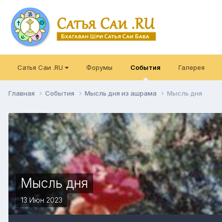
Сатья Саи .RU
Форумы
События
Галерея
Главная
События
Мысль дня из ашрама
Мысль дня
Мысль дня
13 Июн 2023