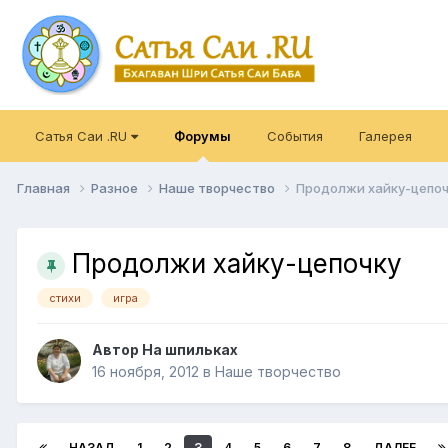
Сатья Саи .RU
Форумы
События
Галерея
Главная
Разное
Наше творчество
Продолжи хайку-цепоч
Продолжи хайку-цепочку
стихи
игра
Автор
На шпильках
16 ноября, 2012
в
Наше творчество
НАЗАД
1
2
3
4
5
6
7
8
ДАЛЕЕ