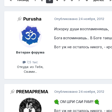
Purusha
Опубликовано
24 ноября, 2012
Искорку души воспламеняешь,
Бога вспоминаешь... В Боге таешь.
Вот уж не осталось никого, - к
Ветеран форума
7,5 тыс
Откуда: из Тебя,
Свами...
PREMAPREMA
Опубликовано
24 ноября, 2012
ОМ ШРИ САИ РАМ!!!
Вот уж не осталось никого, - к