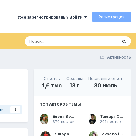
Регистрация
Уже зарегистрированы? Войти
Активность
Ответов
Создана
Последний ответ
1,6 тыс
13 г.
30 июль
ТОП АВТОРОВ ТЕМЫ
ки
2
Елена Волкова
Тамара Смирнова
370 постов
201 постов
Яшода
oksana.india