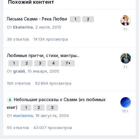
Похожий контент
Письма Свами - Река Любви
1
2
От
Ekaterina
,
2 июля, 2010
39
ответов
14 134
просмотра
Любимые притчи, стихи, мантры...
1
2
3
4
7
От
grabli
,
10 января, 2005
166
ответов
92 864
просмотра
Небольшие рассказы о Свами (из любимых
книг)
1
2
3
От
marianna
,
18 августа, 2004
55
ответов
43 007
просмотров