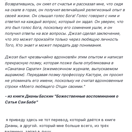
Возвратившись, он сиял от счастья и рассказал мне, что сидя
на скале в горах, он получил величайший религиозный опыт в
своей жизни. Он слышал голос Бога! Голос говорил с ним и
ответил на каждый вопрос, который он задал. Он уверен, что
это был голос Бога, поскольку его сомнения ушли, и он
получил ответы на все вопросы. Джоэл сделал заключение,
что это может произойти только через любящую личность
Того, Кто знает и может передать дар понимания.
Джоэл был чрезвычайно вдохновлён этим опытом и написал
прекрасную поэму, которая позже была опубликована в
«Санатана Сарати» (ежемесячном журнале, выпускаемом
ашрамом). Передавая поэму профессору Кастури, он просил
не упоминать его имени, поскольку не считал вдохновенные
строки «Моего любящего Отца» своими."
- из книги Дианы Баскин "Божественные воспоминания о
Сатья Саи Бабе"
я приведу здесь не тот перевод, который даётся в книге
Дианы, а другой.. который мне больше всего, из трёх
виденных, запал в душу..