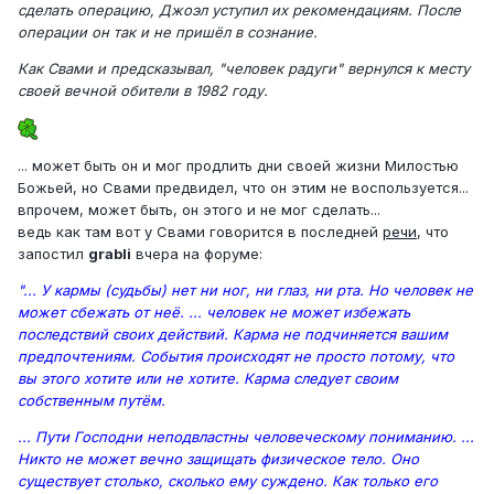
сделать операцию, Джоэл уступил их рекомендациям. После
операции он так и не пришёл в сознание.
Как Свами и предсказывал, "человек радуги" вернулся к месту
своей вечной обители в 1982 году.
... может быть он и мог продлить дни своей жизни Милостью
Божьей, но Свами предвидел, что он этим не воспользуется...
впрочем, может быть, он этого и не мог сделать...
ведь как там вот у Свами говорится в последней
речи
, что
запостил
grabli
вчера на форуме:
"... У кармы (судьбы) нет ни ног, ни глаз, ни рта. Но человек не
может сбежать от неё. ... человек не может избежать
последствий своих действий. Карма не подчиняется вашим
предпочтениям. События происходят не просто потому, что
вы этого хотите или не хотите. Карма следует своим
собственным путём.
... Пути Господни неподвластны человеческому пониманию. ...
Никто не может вечно защищать физическое тело. Оно
существует столько, сколько ему суждено. Как только его