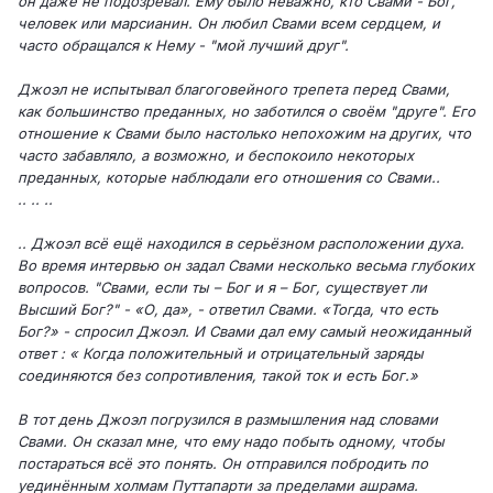
он даже не подозревал. Ему было неважно, кто Свами - Бог,
человек или марсианин. Он любил Свами всем сердцем, и
часто обращался к Нему - "мой лучший друг".
Джоэл не испытывал благоговейного трепета перед Свами,
как большинство преданных, но заботился о своём "друге". Его
отношение к Свами было настолько непохожим на других, что
часто забавляло, а возможно, и беспокоило некоторых
преданных, которые наблюдали его отношения со Свами..
.. .. ..
.. Джоэл всё ещё находился в серьёзном расположении духа.
Во время интервью он задал Свами несколько весьма глубоких
вопросов. "Свами, если ты – Бог и я – Бог, существует ли
Высший Бог?" - «О, да», - ответил Свами. «Тогда, что есть
Бог?» - спросил Джоэл. И Свами дал ему самый неожиданный
ответ : « Когда положительный и отрицательный заряды
соединяются без сопротивления, такой ток и есть Бог.»
В тот день Джоэл погрузился в размышления над словами
Свами. Он сказал мне, что ему надо побыть одному, чтобы
постараться всё это понять. Он отправился побродить по
уединённым холмам Путтапарти за пределами ашрама.