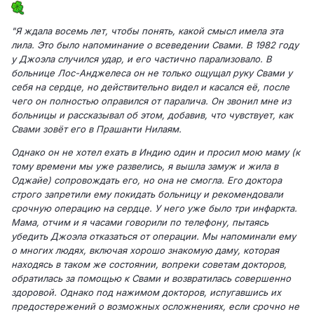
"Я ждала восемь лет, чтобы понять, какой смысл имела эта
лила. Это было напоминание о всеведении Свами. В 1982 году
у Джоэла случился удар, и его частично парализовало. В
больнице Лос-Анджелеса он не только ощущал руку Свами у
себя на сердце, но действительно видел и касался её, после
чего он полностью оправился от паралича. Он звонил мне из
больницы и рассказывал об этом, добавив, что чувствует, как
Свами зовёт его в Прашанти Нилаям.
Однако он не хотел ехать в Индию один и просил мою маму (к
тому времени мы уже развелись, я вышла замуж и жила в
Оджайе) сопровождать его, но она не смогла. Его доктора
строго запретили ему покидать больницу и рекомендовали
срочную операцию на сердце. У него уже было три инфаркта.
Мама, отчим и я часами говорили по телефону, пытаясь
убедить Джоэла отказаться от операции. Мы напоминали ему
о многих людях, включая хорошо знакомую даму, которая
находясь в таком же состоянии, вопреки советам докторов,
обратилась за помощью к Свами и возвратилась совершенно
здоровой. Однако под нажимом докторов, испугавшись их
предостережений о возможных осложнениях, если срочно не