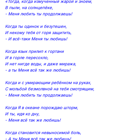
«Тогда, когда измученный жарой и зноем,
В пыли, на солнцепёке,
- Меня любить ты продолжаешь!
Когда ты одинок и безутешен,
И некому тебя от горя защитить,
- И всё-таки Меня ты любишь!
Когда язык прилип к гортани
И в горле пересохло,
И нет нигде воды, и даже миража,
- а ты Меня всё так же любишь!
Когда и с умирающим ребёнком на руках,
С мольбой безмолвной на тебя смотрящим,
- Меня любить ты продолжаешь!
Когда Я в океане порождаю шторм,
И ты, идя ко дну,
- Меня всё так же любишь!
Когда становится невыносимой боль,
- А ты Меня всё так же любишь!