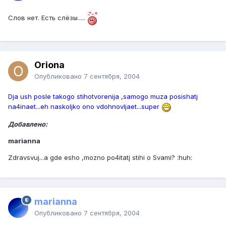
Слов нет. Есть слёзы.....
Oriona
Опубликовано
7 сентября, 2004
Dja ush posle takogo stihotvorenija ,samogo muza posishatj
na4inaet...eh naskoljko ono vdohnovljaet...super
Добавлено:
marianna
Zdravsvuj...a gde esho ,mozno po4itatj stihi o Svami? :huh:
marianna
Опубликовано
7 сентября, 2004