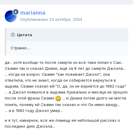
marianna
Опубликовано
23 октября, 2004
Цитата
Странно....
да... хотя вообще-то после смерти он всё-таки попал к Саи...
Свами так и сказал Диане, ещё за 8 лет до смерти Джоэла...
... когда на вопрос Свами "как поживает Джоэл", она
ответила, что не знает, когда он собирается вернуться в
ашрам, Свами сказал ей:"О, да, он не вернётся до 1982 года"
... а Джоэл появился в ашраме буквально и месяца не прошло
после этой фразы Свами
... и Диана потом долго не могла
понять, почему ей Свами так сказал и что Он имел ввиду...
... а в 1982 году Джоэл умер...
и я тут, наверное, всё же помещу её небольшой рассказ о
последних днях Джоэла...