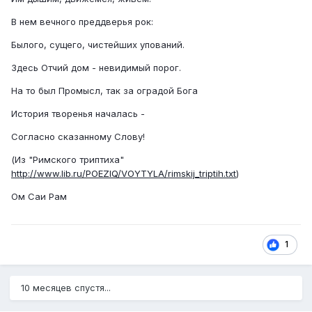
В нем вечного преддверья рок:
Былого, сущего, чистейших упований.
Здесь Отчий дом - невидимый порог.
На то был Промысл, так за оградой Бога
История творенья началась -
Согласно сказанному Слову!
(Из "Римского триптиха"
http://www.lib.ru/POEZIQ/VOYTYLA/rimskij_triptih.txt
)
Ом Саи Рам
1
10 месяцев спустя...