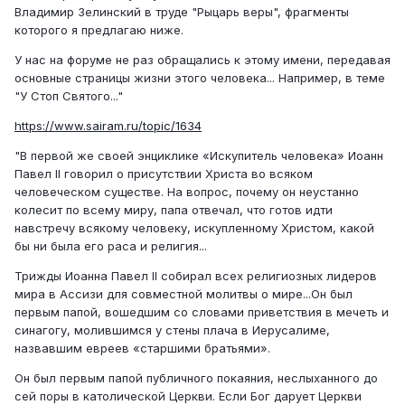
Владимир Зелинский в труде "Рыцарь веры", фрагменты
которого я предлагаю ниже.
У нас на форуме не раз обращались к этому имени, передавая
основные страницы жизни этого человека... Например, в теме
"У Стоп Святого..."
https://www.sairam.ru/topic/1634
"В первой же своей энциклике «Искупитель человека» Иоанн
Павел II говорил о присутствии Христа во всяком
человеческом существе. На вопрос, почему он неустанно
колесит по всему миру, папа отвечал, что готов идти
навстречу всякому человеку, искупленному Христом, какой
бы ни была его раса и религия...
Трижды Иоанна Павел II собирал всех религиозных лидеров
мира в Ассизи для совместной молитвы о мире...Он был
первым папой, вошедшим со словами приветствия в мечеть и
синагогу, молившимся у стены плача в Иерусалиме,
назвавшим евреев «старшими братьями».
Он был первым папой публичного покаяния, неслыханного до
сей поры в католической Церкви. Если Бог дарует Церкви