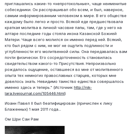
приглашались какие-то «непротокольные», чаще неименитые
собеседники. Он расспрашивал обо всем, и был, наверное,
самым информированным человеком в мире. В его обществе
каждому было легко и просто. Всякой еде предшествовала
краткая молитва в личной часовне папы, там, где у него на
алтаре последние годы стояла икона Казанской Божией
Матери. Чаще всего молился он именно перед ней. Всякий,
кто был рядом с ним, не мог не ощутить подлинности и
углубленности его молитвенной силы. Она передавалась вам
почти физически. Его сосредоточенность становилась
свидетельством какого-то Присутствия. Непроизвольно
рождалось ощущение, оставшееся во мне от молитвенного
опыта тех немногих православных старцев, которых мне
довелось знать. Невидимо таинство единства совершалось
именно здесь и теперь." (Источник
http://nik-
lara.livejournal.com/105446.html
)
Иоанн Павел II был беатифицирован (причислен к лику
Блаженных) 1 мая 2011 года...
Ом Шри Саи Рам