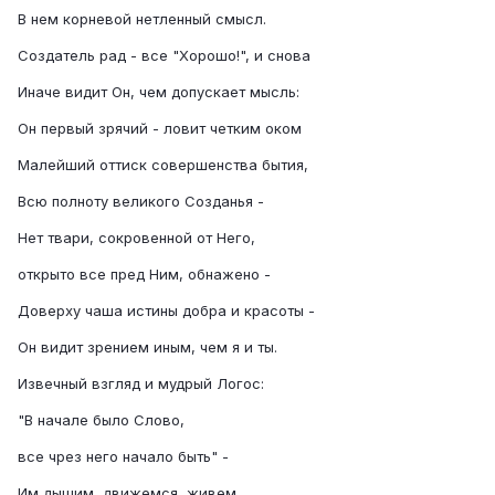
В нем корневой нетленный смысл.
Создатель рад - все "Хорошо!", и снова
Иначе видит Он, чем допускает мысль:
Он первый зрячий - ловит четким оком
Малейший оттиск совершенства бытия,
Всю полноту великого Созданья -
Нет твари, сокровенной от Него,
открыто все пред Ним, обнажено -
Доверху чаша истины добра и красоты -
Он видит зрением иным, чем я и ты.
Извечный взгляд и мудрый Логос:
"В начале было Слово,
все чрез него начало быть" -
Им дышим, движемся, живем.