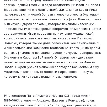
лику святых, были представлены в Ватикане в день
произошедшей 1 мая 2011 года беатификации Иоанна Павла II
(провозглашения его блаженным). Жительница Коста-Рики
излечилась от тяжелой болезни головного мозга благодаря
молитвам, возносимым покойному понтифику. Данный случай
был изучен двумя врачами, которые признали излечение
необъяснимым с точки зрения современной медицины. Затем
все документы были переданы на изучение медицинской
комиссии во главе с личным папским врачом Патрицио
Полиски, которая также дала положительное заключение. 18
июня специальная комиссия теологов Конгрегации по делам
святых официально признала исцеление чудом, совершенным
блаженным Каролем Войтылой. О первом же чуде стало
известно уже через шесть месяцев после смерти Иоанна
Павла II. Французская монахиня благодаря возносимым ему
молитвам излечилась от болезни Паркинсона — недуга,
которым многие годы страдал и сам понтифик.
(Что касается Папы Римского Иоанна XXIII (годы жизни
1881−1963, в миру — Анджело Джузеппе Ронкалли), то он,
взойдя на папский престол в 1958 году, выступал за мир и