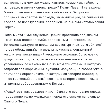
святость, то в чем же можно каяться, кроме как, тайно, на
исповеди, в личных своих грехах? Иоанн Павел II не захотел
более оставаться пленником этой логики. Он просил
прощения за крестовые походы, за инквизицию, за гонения на
евреев, за преступления, совершенные сынами католический
Церкви.
Папа-мистик, чье служение Церкви протекало под знаком
Totus Tuus (всецело твой), обращенным к Богородице,
богослов культуры (в прошлом драматург и актер-любитель),
не раз обращавшийся к людям искусства, социальный
мыслитель, посвятивший несколько энциклик богословию
труда, полиглот, перед всяким своим паломничеством
успевавший познакомиться с языком той страны, в которую
отправлялся (корейским, суахили, йоруба…, не говоря уже о
почти всех европейских, на которых он говорил свободно,
плюс греческий и латынь), поэт, для которого поэзия была
интимным собеседованием с Богом...
«Радуйтесь, как радуюсь и я», – были его последние слова,
переданные толпе молящихся перед его окнами на площади
Святого Петра.