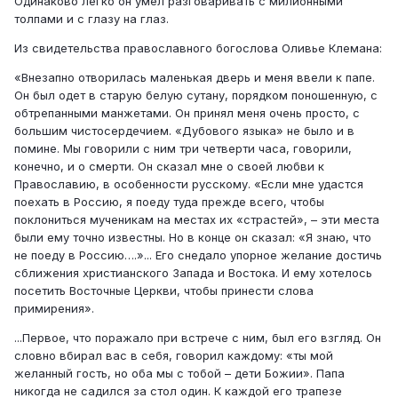
Одинаково легко он умел разговаривать с милионными
толпами и с глазу на глаз.
Из свидетельства православного богослова Оливье Клемана:
«Внезапно отворилась маленькая дверь и меня ввели к папе.
Он был одет в старую белую сутану, порядком поношенную, с
обтрепанными манжетами. Он принял меня очень просто, с
большим чистосердечием. «Дубового языка» не было и в
помине. Мы говорили с ним три четверти часа, говорили,
конечно, и о смерти. Он сказал мне о своей любви к
Православию, в особенности русскому. «Если мне удастся
поехать в Россию, я поеду туда прежде всего, чтобы
поклониться мученикам на местах их «страстей», – эти места
были ему точно известны. Но в конце он сказал: «Я знаю, что
не поеду в Россию….»... Его снедало упорное желание достичь
сближения христианского Запада и Востока. И ему хотелось
посетить Восточные Церкви, чтобы принести слова
примирения».
...Первое, что поражало при встрече с ним, был его взгляд. Он
словно вбирал вас в себя, говорил каждому: «ты мой
желанный гость, но оба мы с тобой – дети Божии». Папа
никогда не садился за стол один. К каждой его трапезе