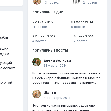
3 постов
2 постов
ПОПУЛЯРНЫЕ ДНИ
22 янв 2015
31 март 2014
11 постов
5 постов
27 февр 2017
4 сент 2014
 Бабы
4 постов
2 постов
наших
ПОПУЛЯРНЫЕ ПОСТЫ
людям.
Елена Волкова
кующий
31 марта, 2014
помогает
Вот еще попалась описание этой техники
из семинара с Филлис Кристал в Москве
ию этой
2000 года: "...мы неосознанно влияем...
Шанти
4 сентября, 2014
Это только часть интервью, здесь оно
есть полностью пока не смотрела