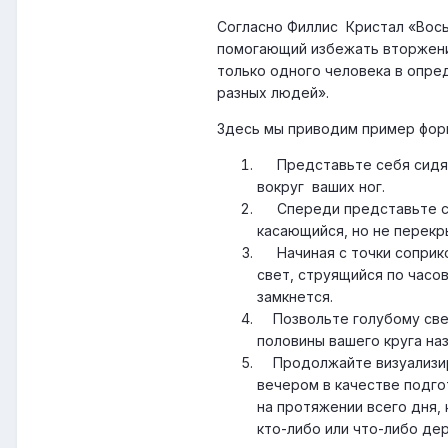
Согласно Филлис Кристал «Вось
помогающий избежать вторжени
только одного человека в опре
разных людей».
Здесь мы приводим пример фор
Представьте себя сидящи
вокруг ваших ног.
Спереди представьте себ
касающийся, но не перек
Начиная с точки соприкос
свет, струящийся по часов
замкнется.
Позвольте голубому свету
половины вашего круга на
Продолжайте визуализиров
вечером в качестве подго
на протяжении всего дня, 
кто-либо или что-либо де