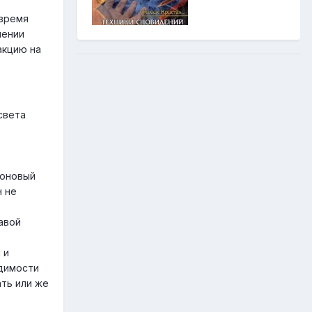
 время
шении
акцию на
света
о
еоновый
н не
авой
 и
одимости
ать или же