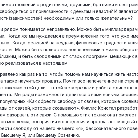
взаимоотношений с родителями, друзьями, братьями и сестрам
вободиться от привязанности к деньгам и власти? И является
ости(зависимостей) необходимым или только желательным?
 и рядом понимается неправильно. Можно быть миллиардерам
и. Когда же мы нуждаемся в преумножении того, что уже име
льна. Когда реакцией на неудачи, финансовые трудности явля
нности. Можно быть полностью вовлеченными в жизнь обществ
близким, и быть свободными от старых программ, мешающих 
ью реализоваться в настоящем.
равлено как раз на то, чтобы помочь нам научиться жить наст
 а также научиться прощать. Почти все напечатанное на стран
стижению этой цели … в той же мере как и работа единствен
евта. Мы рады возможности делиться с вами новыми сериями
 популярных «Как обрести свободу от связей, которые сковыв
ды от связей, которые сковывают». Филлис Кристал разработ
ам разорвать эти связи. С помощью этих техник она помогает
ов мышления, восприятия и поведения и предлагает мощный 
ести свободу от нашего низшего «я», бессознательного пове
к Высшему Я, или Высшему Сознанию.