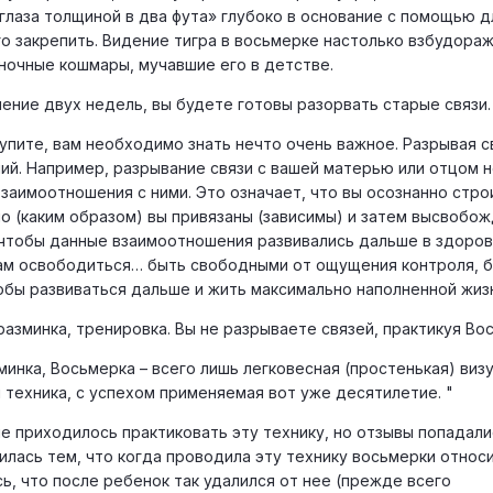
иглаза толщиной в два фута» глубоко в основание с помощью 
го закрепить. Видение тигра в восьмерке настолько взбудораж
 ночные кошмары, мучавшие его в детстве.
чение двух недель, вы будете готовы разорвать старые связи
упите, вам необходимо знать нечто очень важное. Разрывая св
й. Например, разрывание связи с вашей матерью или отцом 
заимоотношения с ними. Это означает, что вы осознанно стро
но (каким образом) вы привязаны (зависимы) и затем высвобо
, чтобы данные взаимоотношения развивались дальше в здоров
ам освободиться… быть свободными от ощущения контроля, б
чтобы развиваться дальше и жить максимально наполненной 
разминка, тренировка. Вы не разрываете связей, практикуя Вос
минка, Восьмерка – всего лишь легковесная (простенькая) виз
 техника, с успехом применяемая вот уже десятилетие. "
е приходилось практиковать эту технику, но отзывы попадали
лась тем, что когда проводила эту технику восьмерки относ
сь, что после ребенок так удалился от нее (прежде всего