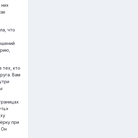
 них
как
ла, что
ношений
орию,
 тех, кто
руга. Вам
утри
вы
границах
уть»
рху
мёрку при
 Он