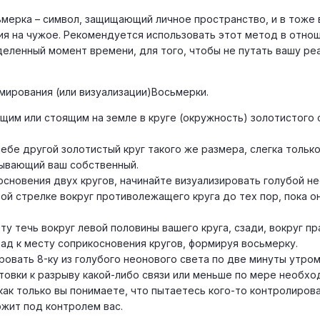
мерка – символ, защищающий личное пространство, и в тоже
я на чужое. Рекомендуется использовать этот метод в отно
деленный момент времени, для того, чтобы не путать вашу ре
мирования (или визуализации)Восьмерки.
м или стоящим на земле в круге (окружность) золотистого 
е другой золотистый круг такого же размера, слегка тольк
рывающий ваш собственный.
новения двух кругов, начинайте визуализировать голубой н
ой стрелке вокруг противолежащего круга до тех пор, пока о
 течь вокруг левой половины вашего круга, сзади, вокруг пр
зад к месту соприкосновения кругов, формируя восьмерку.
ать 8-ку из голубого неонового света по две минуты утром
товки к разрыву какой-либо связи или меньше по мере необх
как только вы понимаете, что пытаетесь кого-то контролиров
ржит под контролем вас.