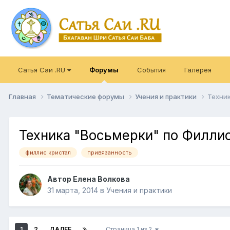
Сатья Саи .RU
Форумы
События
Галерея
Главная
Тематические форумы
Учения и практики
Техни
Техника "Восьмерки" по Филли
филлис кристал
привязанность
Автор
Елена Волкова
31 марта, 2014
в
Учения и практики
1
2
ДАЛЕЕ
Страница 1 из 2