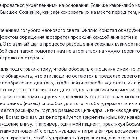
ироваться укрепленными на основании. Если же какой-либо из
Высшее Сознание, как зафиксировать их на месте перед тем, 
ачением голубого неонового света. Филлис Кристал обнаружи
ффектом обращения (возврата) проекций каждой личности на
а. Это важный шаг в процессе разрешения сложных взаимоот
бой свет также помогает нам не вторгаться на чужую террит
нтролю со стороны.
для подготовки к тому, чтобы оборвать отношения с кем-то из
те обнаружить, что эти люди не остаются в пределах своего к
 воображение для того, чтобы найти способы удержать их вн
 потому что в течение этих двух недель практики Восьмёрки, 
 ваши отношения с другим человеком. В ходе этого вам может
во разных (новых) способов для того, чтобы удерживать их в 
ридется расширить круг до размеров цилиндра… или «воздвигн
е. Возможно вам даже потребуется закрепить крыш(к)у наве
раждение внизу. Например, один мой пациент, практикуя Вось
взаимоотношений с отцом «увидел» тигра в фигуре восьмерки.
уть крепость, чтобы удерживать тигра внутри, для этого он