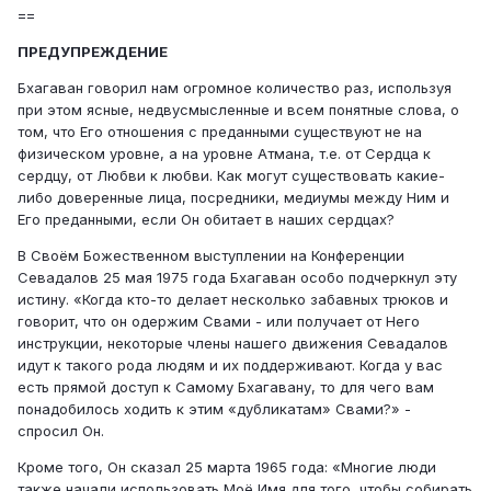
==
ПРЕДУПРЕЖДЕНИЕ
Бхагаван говорил нам огромное количество раз, используя
при этом ясные, недвусмысленные и всем понятные слова, о
том, что Его отношения с преданными существуют не на
физическом уровне, а на уровне Атмана, т.е. от Сердца к
сердцу, от Любви к любви. Как могут существовать какие-
либо доверенные лица, посредники, медиумы между Ним и
Его преданными, если Он обитает в наших сердцах?
В Своём Божественном выступлении на Конференции
Севадалов 25 мая 1975 года Бхагаван особо подчеркнул эту
истину. «Когда кто-то делает несколько забавных трюков и
говорит, что он одержим Свами - или получает от Него
инструкции, некоторые члены нашего движения Севадалов
идут к такого рода людям и их поддерживают. Когда у вас
есть прямой доступ к Самому Бхагавану, то для чего вам
понадобилось ходить к этим «дубликатам» Свами?» -
спросил Он.
Кроме того, Он сказал 25 марта 1965 года: «Многие люди
также начали использовать Моё Имя для того, чтобы собирать