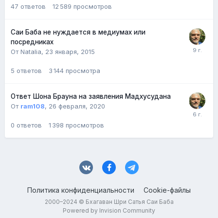
47
ответов
12 589
просмотров
Саи Баба не нуждается в медиумах или
посредниках
От Natalia,
23 января, 2015
5
ответов
3 144
просмотра
Ответ Шона Брауна на заявления Мадхусудана
От
ram108
,
26 февраля, 2020
0
ответов
1 398
просмотров
Политика конфиденциальности
Cookie-файлы
2000–2024 © Бхагаван Шри Сатья Саи Баба
Powered by Invision Community