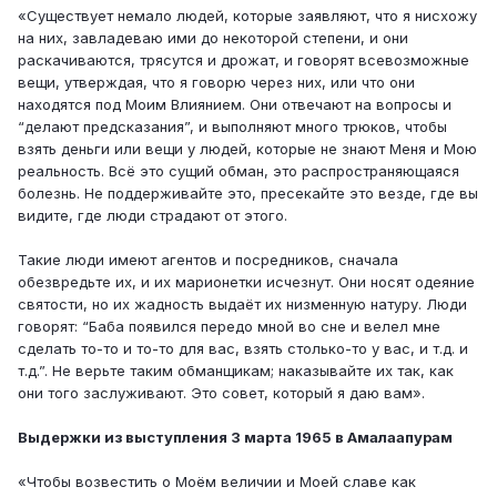
«Существует немало людей, которые заявляют, что я нисхожу
на них, завладеваю ими до некоторой степени, и они
раскачиваются, трясутся и дрожат, и говорят всевозможные
вещи, утверждая, что я говорю через них, или что они
находятся под Моим Влиянием. Они отвечают на вопросы и
“делают предсказания”, и выполняют много трюков, чтобы
взять деньги или вещи у людей, которые не знают Меня и Мою
реальность. Всё это сущий обман, это распространяющаяся
болезнь. Не поддерживайте это, пресекайте это везде, где вы
видите, где люди страдают от этого.
Такие люди имеют агентов и посредников, сначала
обезвредьте их, и их марионетки исчезнут. Они носят одеяние
святости, но их жадность выдаёт их низменную натуру. Люди
говорят: “Баба появился передо мной во сне и велел мне
сделать то-то и то-то для вас, взять столько-то у вас, и т.д. и
т.д.”. Не верьте таким обманщикам; наказывайте их так, как
они того заслуживают. Это совет, который я даю вам».
Выдержки из выступления 3 марта 1965 в Амалаапурам
«Чтобы возвестить о Моём величии и Моей славе как