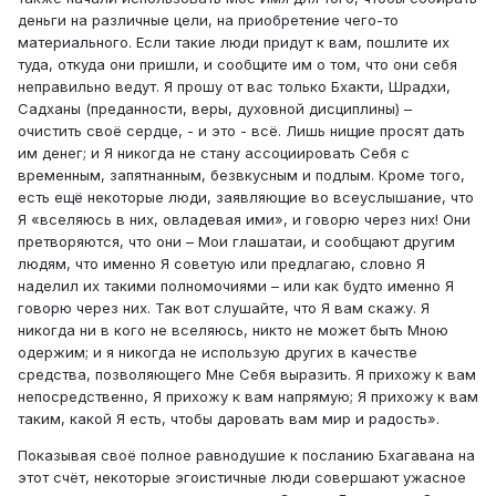
деньги на различные цели, на приобретение чего-то
материального. Если такие люди придут к вам, пошлите их
туда, откуда они пришли, и сообщите им о том, что они себя
неправильно ведут. Я прошу от вас только Бхакти, Шрадхи,
Садханы (преданности, веры, духовной дисциплины) –
очистить своё сердце, - и это - всё. Лишь нищие просят дать
им денег; и Я никогда не стану ассоциировать Себя с
временным, запятнанным, безвкусным и подлым. Кроме того,
есть ещё некоторые люди, заявляющие во всеуслышание, что
Я «вселяюсь в них, овладевая ими», и говорю через них! Они
претворяются, что они – Мои глашатаи, и сообщают другим
людям, что именно Я советую или предлагаю, словно Я
наделил их такими полномочиями – или как будто именно Я
говорю через них. Так вот слушайте, что Я вам скажу. Я
никогда ни в кого не вселяюсь, никто не может быть Мною
одержим; и я никогда не использую других в качестве
средства, позволяющего Мне Себя выразить. Я прихожу к вам
непосредственно, Я прихожу к вам напрямую; Я прихожу к вам
таким, какой Я есть, чтобы даровать вам мир и радость».
Показывая своё полное равнодушие к посланию Бхагавана на
этот счёт, некоторые эгоистичные люди совершают ужасное