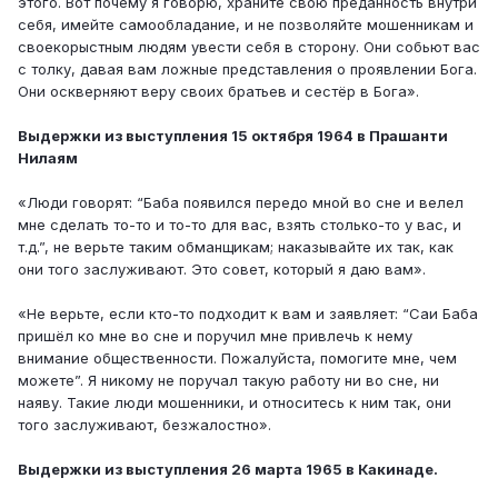
этого. Вот почему я говорю, храните свою преданность внутри
себя, имейте самообладание, и не позволяйте мошенникам и
своекорыстным людям увести себя в сторону. Они собьют вас
с толку, давая вам ложные представления о проявлении Бога.
Они оскверняют веру своих братьев и сестёр в Бога».
Выдержки из выступления 15 октября 1964 в Прашанти
Нилаям
«Люди говорят: “Баба появился передо мной во сне и велел
мне сделать то-то и то-то для вас, взять столько-то у вас, и
т.д.”, не верьте таким обманщикам; наказывайте их так, как
они того заслуживают. Это совет, который я даю вам».
«Не верьте, если кто-то подходит к вам и заявляет: “Саи Баба
пришёл ко мне во сне и поручил мне привлечь к нему
внимание общественности. Пожалуйста, помогите мне, чем
можете”. Я никому не поручал такую работу ни во сне, ни
наяву. Такие люди мошенники, и относитесь к ним так, они
того заслуживают, безжалостно».
Выдержки из выступления 26 марта 1965 в Какинаде.