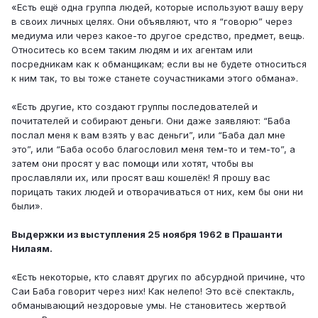
«Есть ещё одна группа людей, которые используют вашу веру
в своих личных целях. Они объявляют, что я “говорю” через
медиума или через какое-то другое средство, предмет, вещь.
Относитесь ко всем таким людям и их агентам или
посредникам как к обманщикам; если вы не будете относиться
к ним так, то вы тоже станете соучастниками этого обмана».
«Есть другие, кто создают группы последователей и
почитателей и собирают деньги. Они даже заявляют: “Баба
послал меня к вам взять у вас деньги”, или “Баба дал мне
это”, или “Баба особо благословил меня тем-то и тем-то”, а
затем они просят у вас помощи или хотят, чтобы вы
прославляли их, или просят ваш кошелёк! Я прошу вас
порицать таких людей и отворачиваться от них, кем бы они ни
были».
Выдержки из выступления 25 ноября 1962 в Прашанти
Нилаям.
«Есть некоторые, кто славят других по абсурдной причине, что
Саи Баба говорит через них! Как нелепо! Это всё спектакль,
обманывающий нездоровые умы. Не становитесь жертвой