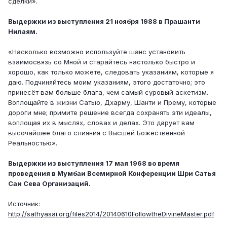
сделки».
Выдержки из выступления 21 ноября 1988 в Прашанти
Нилаям.
«Насколько возможно используйте шанс установить
взаимосвязь со Мной и старайтесь настолько быстро и
хорошо, как только можете, следовать указаниям, которые я
даю. Подчиняйтесь моим указаниям, этого достаточно; это
принесёт вам больше блага, чем самый суровый аскетизм.
Воплощайте в жизни Сатью, Дхарму, Шанти и Прему, которые
дороги мне; примите решение всегда сохранять эти идеалы,
воплощая их в мыслях, словах и делах. Это дарует вам
высочайшее благо слияния с Высшей Божественной
Реальностью».
Выдержки из выступления 17 мая 1968 во время
проведения в Мумбаи Всемирной Конференции Шри Сатья
Саи Сева Организаций.
Источник:
http://sathyasai.org/files2014/20140610FollowtheDivineMaster.pdf