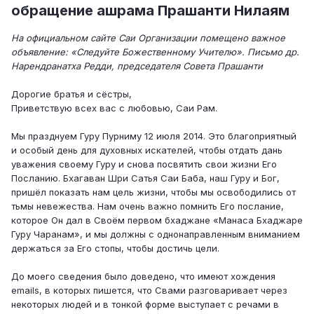
обращение ашрама Прашанти Нилаям
На официальном сайте Саи Организации помещено важное
объявление: «Следуйте Божественному Учителю». Письмо др.
Нарендранатха Редди, председателя Совета Прашанти
Дорогие братья и сёстры,
Приветствую всех вас с любовью, Саи Рам.
Мы празднуем Гуру Пурниму 12 июля 2014. Это благоприятный
и особый день для духовных искателей, чтобы отдать дань
уважения своему Гуру и снова посвятить свои жизни Его
Посланию. Бхагаван Шри Сатья Саи Баба, наш Гуру и Бог,
пришёл показать нам цель жизни, чтобы мы освободились от
тьмы невежества. Нам очень важно помнить Его послание,
которое Он дал в Своём первом бхаджане «Манаса Бхаджаре
Гуру Чаранам», и мы должны с однонаправленным вниманием
держаться за Его стопы, чтобы достичь цели.
До моего сведения было доведено, что имеют хождения
emails, в которых пишется, что Свами разговаривает через
некоторых людей и в тонкой форме выступает с речами в