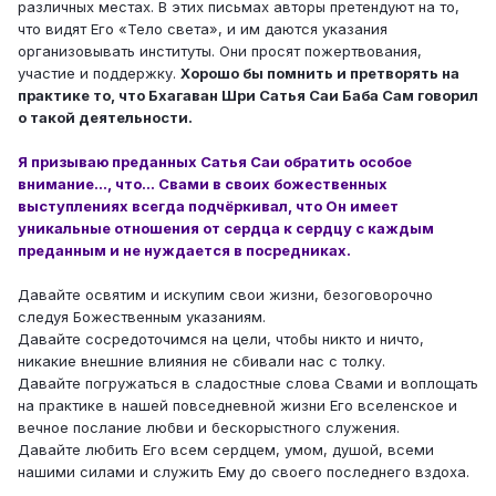
различных местах. В этих письмах авторы претендуют на то,
что видят Его «Тело света», и им даются указания
организовывать институты. Они просят пожертвования,
участие и поддержку.
Хорошо бы помнить и претворять на
практике то, что Бхагаван Шри Сатья Саи Баба Сам говорил
о такой деятельности.
Я призываю преданных Сатья Саи обратить особое
внимание…, что… Свами в своих божественных
выступлениях всегда подчёркивал, что Он имеет
уникальные отношения от сердца к сердцу с каждым
преданным и не нуждается в посредниках.
Давайте освятим и искупим свои жизни, безоговорочно
следуя Божественным указаниям.
Давайте сосредоточимся на цели, чтобы никто и ничто,
никакие внешние влияния не сбивали нас с толку.
Давайте погружаться в сладостные слова Свами и воплощать
на практике в нашей повседневной жизни Его вселенское и
вечное послание любви и бескорыстного служения.
Давайте любить Его всем сердцем, умом, душой, всеми
нашими силами и служить Ему до своего последнего вздоха.