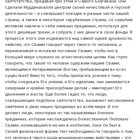
святотатство, предавая при этом и Самого Бхагавана. Они
сделали Мудденахалли центром своей нечестивой и гнусной
деятельности – и совершают поездки в разные части нашей
страны, а также в некоторые зарубежные страны, со скрытым
мотивом завлечь к себе наивных преданных, используя для
этого дешёвые трюки, и собрать с них деньги в свои фонды. В
процессе этого они издеваются над самой идеей духовности,
заявляя, что Свами говорит через такого-то человека, и
переиначивая и искажая послание Свами, чтобы оно в
большей мере служило их эгоистическим целям. Как глупо
говорить, что такой-то человек одержим нашим Свами,
являющимся Антарьямином (Богом, пребывающим во всех
существах)! Вместо того, чтобы прилагать усилия к тому,
чтобы следовать Его учению и Его идеалам, они занимаются
скверным и крайне прискорбным делом – имитируют Его
движения и жесты. Ещё более гадко то, что люди,
совершающие подобное святотатство, вызывают неслыханное
смятение в умах наших преданных во всём мире. И это
делают люди, некоторые из так называемых близких
преданных, которые наслаждались Божественной Любовью
Свами, изливавшейся на них в изобилии, пока Он был в
Своей физической форме. Нет необходимости говорить о том,
что увлечься такого рода мошенническими действиями – это