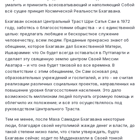
умалить и принизить всеохватывающий и наполняющий Собой
всё сущее принцип Космической Реальности Бхагавана.
Бхагаван основал Центральный Траст Шри Сатья Саи в 1972
году, заботясь о благосостоянии общества - и с единственной
целью: предлагать любящее и бескорыстное служение
человечеству, всем людям. Преданные прекрасно знают об
обещании, которое Бхагаван дал Божественной Матери,
Ишварамме: что Он будет всегда оставаться в Путтапарти и
сделает эту священную землю центром Своей Миссии
Аватара – и что она будет таковой во все времена. В
соответствии с этим обещанием, Он Сам основал ряд
образовательных учреждений и госпиталей, и это - не считая
реализации различных социальных проектов, направленных на
повышение уровня благосостояния населения. Это дало
возможность миллионам людей получать огромную помощь и
облегчило их положение; и всё это осуществлялось под
руководством Центрального Траста.
Тем не менее, после Маха Самадхи Бхагавана некоторые
люди, благодаря своей неутолимой жажде денег и власти, до
такой степени низко пали, что стали утверждать, будто
Бхагаван сейчас ходит по Мудденахалли в Своей тонкой