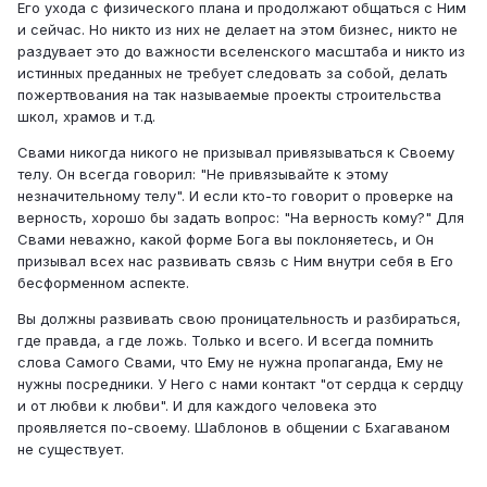
Его ухода с физического плана и продолжают общаться с Ним
и сейчас. Но никто из них не делает на этом бизнес, никто не
раздувает это до важности вселенского масштаба и никто из
истинных преданных не требует следовать за собой, делать
пожертвования на так называемые проекты строительства
школ, храмов и т.д.
Свами никогда никого не призывал привязываться к Своему
телу. Он всегда говорил: "Не привязывайте к этому
незначительному телу". И если кто-то говорит о проверке на
верность, хорошо бы задать вопрос: "На верность кому?" Для
Свами неважно, какой форме Бога вы поклоняетесь, и Он
призывал всех нас развивать связь с Ним внутри себя в Его
бесформенном аспекте.
Вы должны развивать свою проницательность и разбираться,
где правда, а где ложь. Только и всего. И всегда помнить
слова Самого Свами, что Ему не нужна пропаганда, Ему не
нужны посредники. У Него с нами контакт "от сердца к сердцу
и от любви к любви". И для каждого человека это
проявляется по-своему. Шаблонов в общении с Бхагаваном
не существует.