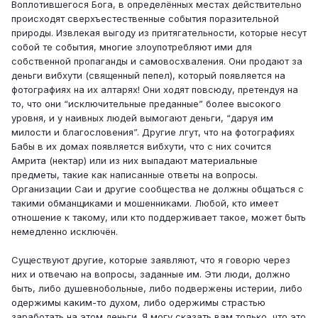
Воплотившегося Бога, в определённых местах действительно
происходят сверхъестественные события поразительной
природы. Извлекая выгоду из притягательности, которые несут
собой те события, многие злоупотребляют ими для
собственной пропаганды и самовосхваления. Они продают за
деньги вибхути (священный пепел), который появляется на
фотографиях на их алтарях! Они ходят повсюду, претендуя на
то, что они “исключительные преданные” более высокого
уровня, и у наивных людей вымогают деньги, “даруя им
милости и благословения”. Другие лгут, что на фотографиях
Бабы в их домах появляется вибхути, что с них сочится
Амрита (нектар) или из них выпадают материальные
предметы, такие как написанные ответы на вопросы.
Организации Саи и другие сообщества не должны общаться с
такими обманщиками и мошенниками. Любой, кто имеет
отношение к такому, или кто поддерживает такое, может быть
немедленно исключён.
Существуют другие, которые заявляют, что я говорю через
них и отвечаю на вопросы, заданные им. Эти люди, должно
быть, либо душевнобольные, либо подвержены истерии, либо
одержимы каким-то духом, либо одержимы страстью
заработать на этом деньги. Я могу сказать вам только, что это