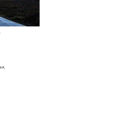
-
ья,