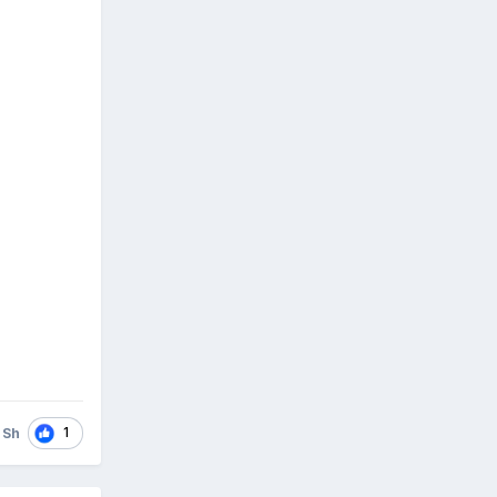
1
 Sh