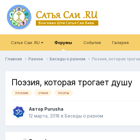
Сатья Саи .RU
Форумы
События
Галерея
Главная
Разное
Беседы о разном
Поэзия, которая трога
Поэзия, которая трогает душу
поэзия
стихи
поэты
Автор
Purusha
12 марта, 2018
в
Беседы о разном