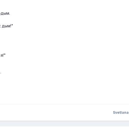
одым.
к дым!"
я!"
.
Svetlana