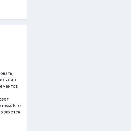
овать,
ать пять
лементов
свет
тами. Кто
 является