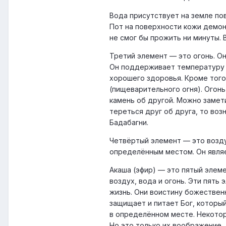
Вода присутствует на земле пов
Пот на поверхности кожи демон
не смог бы прожить ни минуты.
Третий элемент — это огонь. О
Он поддерживает температуру т
хорошего здоровья. Кроме того
(пищеварительного огня). Огонь
камень об другой. Можно замет
тереться друг об друга, то воз
Бадабагни.
Четвёртый элемент — это возду
определённым местом. Он явля
Акаша (эфир) — это пятый элеме
воздух, вода и огонь. Эти пять
жизнь. Они воистину божественн
защищает и питает Бог, которы
в определённом месте. Некотор
Но это только их воображение, 