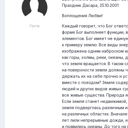
Праздник Дасара, 25.10.2001
Воплощения Любви!
Гость
Каждый говорит, что Бог ответ
форме Бог выполняет функции, 
элементов. Бог имеет не едину
к примеру землю. Все виды эне
изображена одним наброском ил
как горы, холмы, реки, океаны, 
что земля вращается. В таком с
на поверхности земли должны ч
держать их на себе прочно и ус
вместе с поездом? Земля содер
людей и других видов живых су
все живые существа. Природа я
Если земля станет недвижимой,
земля подверглась различным и
на различных областях. Вначал
лет лили непрерывные дожди, к
и появились океаны. До того на