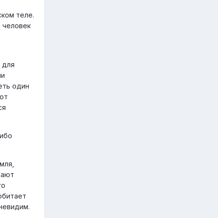
ском теле.
е человек
 для
ни
еть один
ают
ся
либо
мля,
щают
го
обитает
невидим.