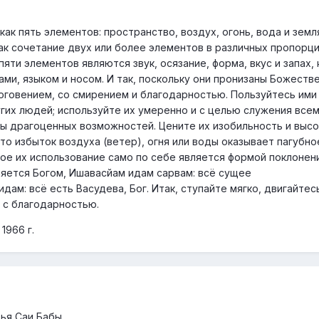
как пять элементов: пространство, воздух, огонь, вода и земл
как сочетание двух или более элементов в различных пропорци
ти элементов являются звук, осязание, форма, вкус и запах,
ами, языком и носом. И так, поскольку они пронизаны Божеств
гоговением, со смирением и благодарностью. Пользуйтесь ими 
гих людей; используйте их умеренно и с целью служения всем
ны драгоценных возможностей. Цените их изобильность и выс
что избыток воздуха (ветер), огня или воды оказывает пагубно
ное их использование само по себе является формой поклонени
ляется Богом, Ишавасйам идам сарвам: всё сущее
ам: всё есть Васудева, Бог. Итак, ступайте мягко, двигайтес
ё с благодарностью.
1966 г.
ья Саи Бабы