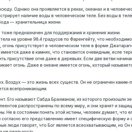
сюду. Однако она проявляется в реках, океанах и в человече
стрирует наличие воды в человеческом теле. Без воды в тел
 Вода — хранительница жизни.
н тоже предназначен для поддержания и хранения жизни.
ела на уровне 98.4 градусов по Фаренгейту, что необходимо
, огонь присутствует в человеческом теле в форме Джатараг
 имеется даже в камнях, что становится очевидным, есле тер
ить присутствие огня даже в деревьях. Если две ветви начин
никает огонь. Даже в океане имеется огонь, который называет
х. Воздух — это жизнь всех существ. Он не ограничен каким-
ется всепроникающим.
нт. Его называют Сабда Брахманом, из которого произошли зе
 элеентов распространены по всему миру, и они хранят и защи
ы. Не в состоянии понять этой истины, человек думает, что е
й согласно его представлению имеет специфическую форму и 
ые люди говорят, что Бог является всеохватывающим, но Он 
а не реальность.