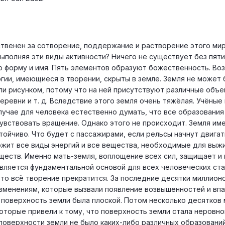
ственен за сотворение, поддержание и растворение этого мира
выполняя эти виды активности? Ничего не существует без пяти
ю форму и имя. Пять элементов образуют божественность. Во
ргии, имеющиеся в творении, скрыты в земле. Земля не может
и рисунком, потому что на ней присутствуют различные объе
деревни и т. д. Вследствие этого земля очень тяжёлая. Учёные
лучае для человека естественно думать, что все образования
увствовать вращение. Однако этого не происходит. Земля им
тойчиво. Что будет с пассажирами, если рельсы начнут двига
жит все виды энергий и все вещества, необходимые для выж
ществ. Именно мать-земля, воплощение всех сил, защищает и
вляется фундаментальной основой для всех человеческих ста
 то всё творение прекратится. За последние десятки миллион
зменениям, которые вызвали появление возвышенностей и вп
е поверхность земли была плоской. Потом несколько десятков
оторые привели к тому, что поверхность земли стала неровно
 поверхности земли не было каких-либо различных образований