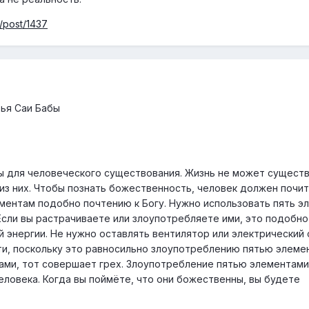
u/post/1437
ья Саи Бабы
ы для человеческого существования. Жизнь не может существ
из них. Чтобы познать божественность, человек должен почит
ементам подобно почтению к Богу. Нужно использовать пять э
Если вы растрачиваете или злоупотребляете ими, это подобно
энергии. Не нужно оставлять вентилятор или электрический 
и, поскольку это равносильно злоупотреблению пятью элемен
ми, тот совершает грех. Злоупотребление пятью элементами
еловека. Когда вы поймёте, что они божественны, вы будете