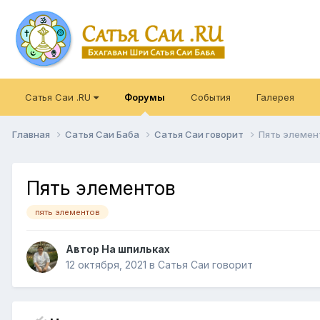
Сатья Саи .RU
Форумы
События
Галерея
Главная
Сатья Саи Баба
Сатья Саи говорит
Пять элемен
Пять элементов
пять элементов
Автор
На шпильках
12 октября, 2021
в
Сатья Саи говорит