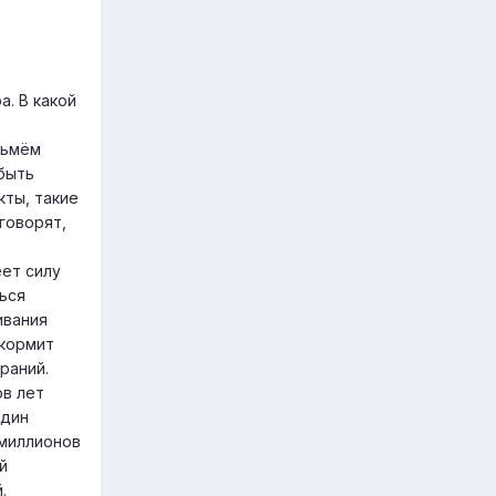
. В какой
зьмём
 быть
кты, такие
 говорят,
еет силу
ться
ивания
 кормит
раний.
ов лет
адин
 миллионов
й
.