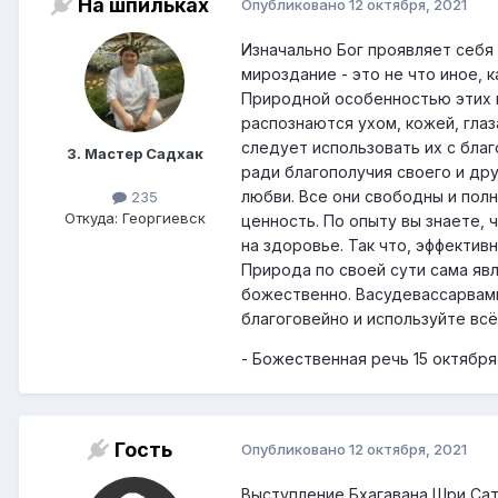
На шпильках
Опубликовано
12 октября, 2021
Изначально Бог проявляет себя 
мироздание - это не что иное, 
Природной особенностью этих пя
распознаются ухом, кожей, глаз
следует использовать их с бла
3. Мастер Садхак
ради благополучия своего и дру
любви. Все они свободны и пол
235
Откуда: Георгиевск
ценность. По опыту вы знаете, 
на здоровье. Так что, эффектив
Природа по своей сути сама яв
божественно. Васудевассарвамид
благоговейно и используйте вс
- Божественная речь 15 октября 
Гость
Опубликовано
12 октября, 2021
Выступление Бхагавана Шри Сат