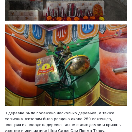
В деревне было посажено несколько деревьев, а также
сельским жителям было роздано около 250 саженцев,
поощряя их посадить деревья возле своих домов и принять
участие в инициативе Шри Сатья Саи Према Тхару.