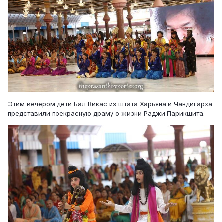
Этим вечером дети Бал Викас из штата Харьяна и Чандигарха
представили прекрасную драму о жизни Раджи Парикшита.