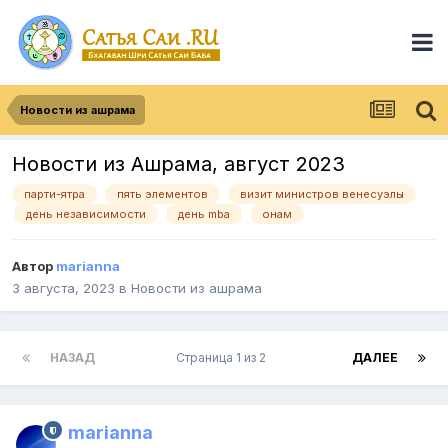
Новости из ашрама
Новости из Ашрама, август 2023
парти-ятра
пять элементов
визит министров венесуэлы
день независимости
день mba
онам
Автор
marianna
3 августа, 2023
в
Новости из ашрама
НАЗАД
Страница 1 из 2
ДАЛЕЕ
marianna