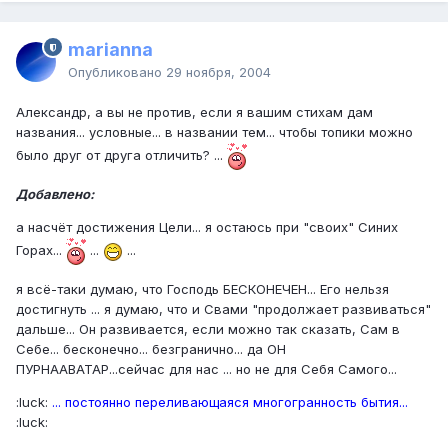
marianna
Опубликовано
29 ноября, 2004
Александр, а вы не против, если я вашим стихам дам
названия... условные... в названии тем... чтобы топики можно
было друг от друга отличить? ...
Добавлено:
а насчёт достижения Цели... я остаюсь при "своих" Синих
Горах...
...
...
я всё-таки думаю, что Господь БЕСКОНЕЧЕН... Его нельзя
достигнуть ... я думаю, что и Свами "продолжает развиваться"
дальше... Он развивается, если можно так сказать, Сам в
Себе... бесконечно... безгранично... да ОН
ПУРНААВАТАР...сейчас для нас ... но не для Себя Самого...
:luck:
... постоянно переливающаяся многогранность бытия...
:luck: