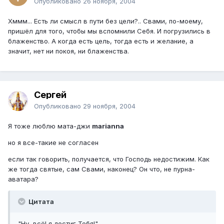
Опубликовано
26 ноября, 2004
Хммм... Есть ли смысл в пути без цели?.. Свами, по-моему,
пришёл для того, чтобы мы вспомнили Себя. И погрузились в
блаженство. А когда есть цель, тогда есть и желание, а
значит, нет ни покоя, ни блаженства.
Сергей
Опубликовано
29 ноября, 2004
Я тоже люблю мата-джи
marianna
но я все-такие не согласен
если так говорить, получается, что Господь недостижим. Как
же тогда святые, сам Свами, наконец? Он что, не пурна-
аватара?
Цитата
"Ну, всё! я достиг Тебя!"