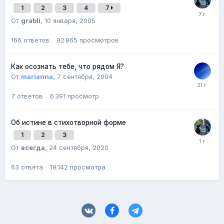
1
2
3
4
7
От
grabli
,
10 января, 2005
166
ответов
92 865
просмотров
Как осознать тебе, что рядом Я?
От
marianna
,
7 сентября, 2004
7
ответов
6 391
просмотр
Об истине в стихотворной форме
1
2
3
От
всегда
,
24 сентября, 2020
63
ответа
19 142
просмотра