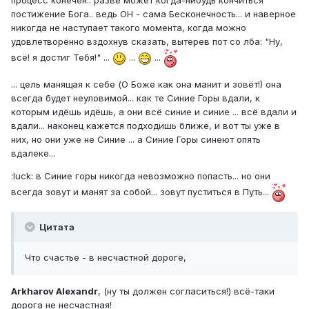
процесс конечен.. разве может когда-нибудь кончиться
постижение Бога.. ведь ОН - сама Бесконечность... и наверное
никогда не наступает такого момента, когда можно
удовлетворённо вздохнув сказать, вытерев пот со лба: "Ну,
всё! я достиг Тебя!" ...
...
...
... цель манящая к себе (О Боже как она манит и зовёт!) она
всегда будет неуловимой... как те Синие Горы вдали, к
которым идёшь идёшь, а они всё синие и синие ... всё вдали и
вдали... наконец кажется подходишь ближе, и вот ты уже в
них, но они уже не Синие ... а Синие Горы синеют опять
вдалеке...
:luck: в Синие горы никогда невозможно попасть... но они
всегда зовут и манят за собой... зовут пуститься в Путь...
Цитата
Что счастье - в несчастной дороге,
Arkharov Alexandr
, (ну ты должен согласиться!) всё-таки
дорога не несчастная!