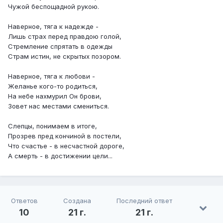
Чужой беспощадной рукою.
Наверное, тяга к надежде -
Лишь страх перед правдою голой,
Стремление спрятать в одежды
Страм истин, не скрытых позором.
Наверное, тяга к любови -
Желанье кого-то родиться,
На небе нахмурил Он брови,
Зовет нас местами смениться.
Слепцы, понимаем в итоге,
Прозрев пред кончиной в постели,
Что счастье - в несчастной дороге,
А смерть - в достижении цели...
Ответов
Создана
Последний ответ
10
21 г.
21 г.