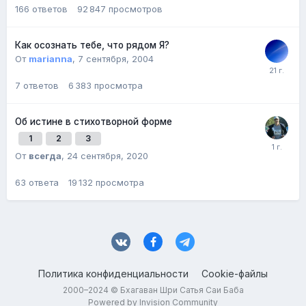
166
ответов
92 847
просмотров
Как осознать тебе, что рядом Я?
От
marianna
,
7 сентября, 2004
7
ответов
6 383
просмотра
Об истине в стихотворной форме
1
2
3
От
всегда
,
24 сентября, 2020
63
ответа
19 132
просмотра
Политика конфиденциальности
Cookie-файлы
2000–2024 © Бхагаван Шри Сатья Саи Баба
Powered by Invision Community