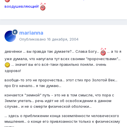
воодушевляющий!
marianna
Опубликовано
16 декабря, 2004
девчёнки ... вы правда так думаете?... Слава Богу...
... а то я
уже думала, что напугала тут всех своими "пророчествами"...
... значит вы его всё-таки правильно поняли.. очень
здорово!
вообще-то это не пророчества... этот стих про Золотой Век...
про Его начало... я так думаю...
кончается "земной" путь - это не в том смысле, что пора с
Земли улетать... речь идёт не об освобождении в данном
случае... и не о смерти физической оболочки...
... здесь о приближении конца заземлённости человеческого
мышления... о конце его привязанности только к физическому
миру...