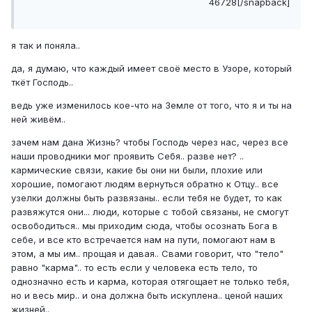
46728[/snapback]
я так и поняла..
да, я думаю, что каждый имеет своё место в Узоре, который
ткёт Господь..
ведь уже изменилось кое-что на Земле от того, что я и ты на
ней живём..
зачем нам дана Жизнь? чтобы Господь через нас, через все
наши проводники мог проявить Себя.. разве нет? ..
кармические связи, какие бы они ни были, плохие или
хорошие, помогают людям вернуться обратно к Отцу.. все
узелки должны быть развязаны.. если тебя не будет, то как
развяжутся они... люди, которые с тобой связаны, не смогут
освободиться.. мы приходим сюда, чтобы осознать Бога в
себе, и все кто встречается нам на пути, помогают нам в
этом, а мы им.. прощая и давая.. Свами говорит, что "тело"
равно "карма".. то есть если у человека есть тело, то
однозначно есть и карма, которая отягощает не только тебя,
но и весь мир.. и она должна быть искуплена.. ценой наших
жизней..