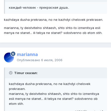
каждый человек - прекрасная душа..
kazhdaya dusha prekrasna, no ne kazhdyi chelovek prekrasen.
marianna, ty deistvitelno shitaesh, shto shto-to izmenitsya esli
menya ne stanet... ili tebya ne stanet? sobstvenno ob etom stih.
marianna
Опубликовано
6 июля, 2006
Timur сказал:
kazhdaya dusha prekrasna, no ne kazhdyi chelovek
prekrasen.
marianna, ty deistvitelno shitaesh, shto shto-to izmenitsya
esli menya ne stanet... ili tebya ne stanet? sobstvenno ob
etom stih.