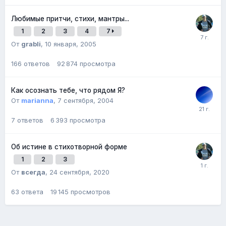
Любимые притчи, стихи, мантры...
1
2
3
4
7
От
grabli
,
10 января, 2005
166
ответов
92 874
просмотра
Как осознать тебе, что рядом Я?
От
marianna
,
7 сентября, 2004
7
ответов
6 393
просмотра
Об истине в стихотворной форме
1
2
3
От
всегда
,
24 сентября, 2020
63
ответа
19 145
просмотров