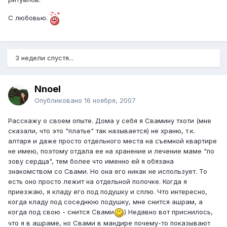
С любовью.
3 недели спустя...
Nnoel
Опубликовано
16 ноября, 2007
Расскажу о своем опыте. Дома у себя я Свамину тхоти (мне
сказали, что это "платье" так называется) не храню, т.к.
алтаря и даже просто отдельного места на съемной квартире
не имею, поэтому отдала ее на хранение и лечение маме "по
зову сердца", тем более что именно ей я обязана
знакомством со Свами. Но она его никак не использует. То
есть оно просто лежит на отдельной полочке. Когда я
приезжаю, я кладу его под подушку и сплю. Что интересно,
когда кладу под соседнюю подушку, мне снится ашрам, а
когда под свою - снится Свами
) Недавно вот приснилось,
что я в ашраме, но Свами в мандире почему-то показывают