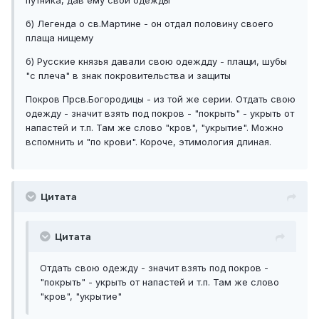
б) Легенда о св.Мартине - он отдал половину своего
плаща нищему
б) Русские князья давали свою одеждду - плащи, шубы
"с плеча" в знак покровительства и защиты
Покров Прсв.Богородицы - из той же серии. Отдать свою
одежду - значит взять под покров - "покрыть" - укрыть от
напастей и т.п. Там же слово "кров", "укрытие". Можно
вспомнить и "по крови". Короче, этимология длиная.
Цитата
Цитата
Отдать свою одежду - значит взять под покров -
"покрыть" - укрыть от напастей и т.п. Там же слово
"кров", "укрытие"