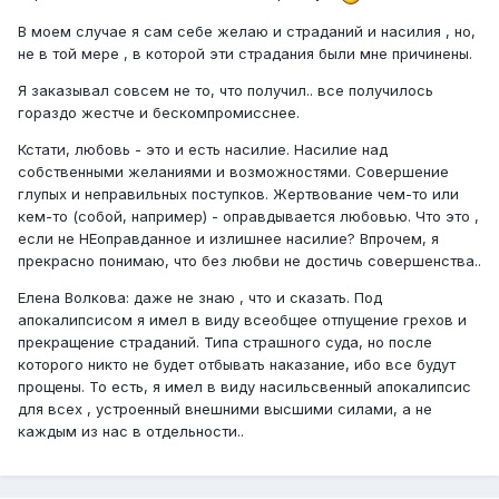
В моем случае я сам себе желаю и страданий и насилия , но,
не в той мере , в которой эти страдания были мне причинены.
Я заказывал совсем не то, что получил.. все получилось
гораздо жестче и бескомпромисснее.
Кстати, любовь - это и есть насилие. Насилие над
собственными желаниями и возможностями. Совершение
глупых и неправильных поступков. Жертвование чем-то или
кем-то (собой, например) - оправдывается любовью. Что это ,
если не НЕоправданное и излишнее насилие? Впрочем, я
прекрасно понимаю, что без любви не достичь совершенства..
Елена Волкова: даже не знаю , что и сказать. Под
апокалипсисом я имел в виду всеобщее отпущение грехов и
прекращение страданий. Типа страшного суда, но после
которого никто не будет отбывать наказание, ибо все будут
прощены. То есть, я имел в виду насильсвенный апокалипсис
для всех , устроенный внешними высшими силами, а не
каждым из нас в отдельности..