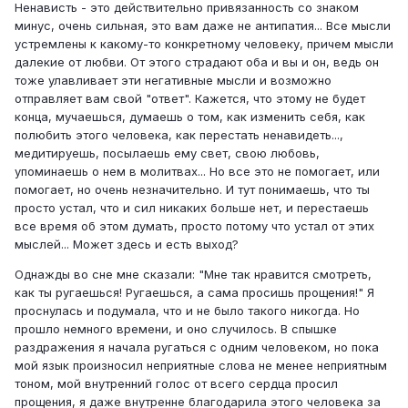
Ненависть - это действительно привязанность со знаком
минус, очень сильная, это вам даже не антипатия... Все мысли
устремлены к какому-то конкретному человеку, причем мысли
далекие от любви. От этого страдают оба и вы и он, ведь он
тоже улавливает эти негативные мысли и возможно
отправляет вам свой "ответ". Кажется, что этому не будет
конца, мучаешься, думаешь о том, как изменить себя, как
полюбить этого человека, как перестать ненавидеть...,
медитируешь, посылаешь ему свет, свою любовь,
упоминаешь о нем в молитвах... Но все это не помогает, или
помогает, но очень незначительно. И тут понимаешь, что ты
просто устал, что и сил никаких больше нет, и перестаешь
все время об этом думать, просто потому что устал от этих
мыслей... Может здесь и есть выход?
Однажды во сне мне сказали: "Мне так нравится смотреть,
как ты ругаешься! Ругаешься, а сама просишь прощения!" Я
проснулась и подумала, что и не было такого никогда. Но
прошло немного времени, и оно случилось. В спышке
раздражения я начала ругаться с одним человеком, но пока
мой язык произносил неприятные слова не менее неприятным
тоном, мой внутренний голос от всего сердца просил
прощения, я даже внутренне благодарила этого человека за