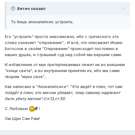
Вятич сказал:
То бишь апокалипсис устроить.
Его "устроить" просто невозможно, ибо с греческого это
слово означает "откровение"... И всё, что описывает Иоанн
Богослов в своём "Откровении" происходит постоянно в
наших душах, и страшный суд над собой мы вершим сами.
И избавление от мук претерпеваемых лежит не во внешнем
"конце света", а во внутреннем принятии их, ибо мы сами
творим "муки своя"...
Как написано в "Апокалипсисе": "
Кто ведёт в плен, тот сам
пойдёт в плен; кто мечом убивает, тому самому надлежит
быть убиту мечом".(гл.13,ст.10)
С Любовью
!
Ом Шри Саи Рам!