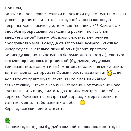
Саи Рам,
возник вопрос: какие техники и практики существуют в разных
учениях, религиях и т.п. для того, чтобы раз и навсегда
попрощаться с таким чувством как "ненависть"? Какие есть
способы прекращения реакций на различные явления
внешнего мира? Каким образом очистить внутреннее
пространство ума и сердца от этого мешающего чувства?
Интересуют не столько личный опыт (ребят, простите
великодушно, но зачастую на Форуме много "воды"), сколько
техники, проверенные традицией (буддизма, индуизма,
христианства, ислама и т.п.), мантры, образы для медитаций...
Есть ли смысл цитировать Свами просто ради цитат
... но
если кто-то практикует что-то из Его слов как некую
психотехнику - тоже было бы интересно. Вот только не надо
посылать пить воду, считать до ста или смотреть на себя в
зеркало. Речь идет о внутренней заразе, которая только и
ждет момента, чтобы заявить о себе...
Короче, ссылки приветствуются.
Например, на одном буддийском сайте нашлось кое-что, но