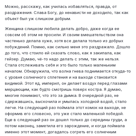
Можно, расскажу, как училась избавляться, правда, от
раздражения. Слава Богу, до ненависти не доходило, так как
объект был уж слишком добрым.
Женщина слишком любила делать добро, даже когда ее
совсем об этом не просили. И своим вмешательством она
частенько делала хуже, хотя все делала только из добрых
побуждений. Помню, как сильно меня это раздражало. Дошло
до того, что стоило ей сказать слово, как я закипала, как
гейзер. Думаю, чё-то надо делать с этим, так же нельзя.
Стала отслеживать себя и это было только маленьким
началом. Обнаружила, что волна гнева поднимается откуда-то
с уровня солнечного сплетения и на выходе становится
видимой. Этот яд, империл, он делает воздух перед глазами
мерцающим, как будто смотришь поверх костра. Я думаю,
многие понимают, что это за дымка. В очередной раз, не
сдержавшись, выскочила и умылась холодной водой, стало
легче. На следующий раз поймала этот комок на выходе, не
оформив его словесно, это уже стало маленькой победой.
Еще в следующий раз он дошел только до середины груди, а
потом наконец, заметила его зарождение, и когда поймала
именно этот момент, догадалсь согреть его солнечным