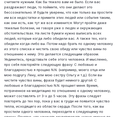
считаете нужным. Как бы тяжело вам не было. Если вас
раздражают люди, то поймите, что они делают это
бессознательно. И будьте уверены, что как только вы простите
им все недостатки и примите этих людей или события таким,
как они есть, как тут же все изменится. Могут пройти даже
тяжелые болезни, не говоря уже о людях и окружающих
обстоятельствах. На листе бумаги нужно выписать всех
людей, которые когда либо обидели вас. А также тех, кого
обидели когда-либо вы. Потом надо брать по одному человеку
из этого списка и чистить свою обиду или чувство вины по
отношению к нему. Это делается следующим образом.
Уединитесь, представьте себе этого человека. И мысленно,
про себя повторяйте следующую фразу: С любовью и
благодарностью я прощаю N.N. (например, моего отца или
мою подругу Лену, или мою сестру Ольгу и т.д.). Если вы
чистите чувство вины, фраза будет немного другой: С
любовью и благодарностью N.N. прощает меня. Время,
потраченное на медитацию по отношению к одному человеку,
может составлять от 3-х до 5 часов. Эту фразы следует
повторять до тех пор, пока у вас в груди не появится чувство
тепла, исходящего из области сердца. После того, как вы
простили одного человека, переходите к следующему по
списку. Понятно, что начинать медитировать нужно именно по