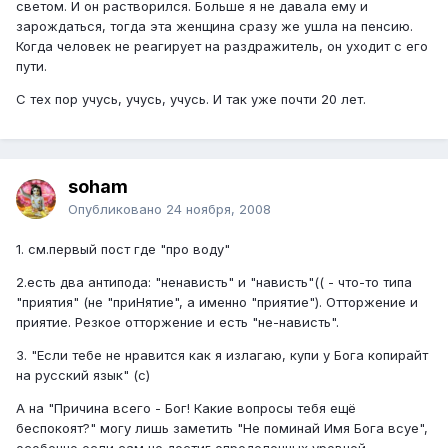
светом. И он растворился. Больше я не давала ему и
зарождаться, тогда эта женщина сразу же ушла на пенсию.
Когда человек не реагирует на раздражитель, он уходит с его
пути.
С тех пор учусь, учусь, учусь. И так уже почти 20 лет.
soham
Опубликовано
24 ноября, 2008
1. см.первый пост где "про воду"
2.есть два антипода: "ненависть" и "нависть"(( - что-то типа
"приятия" (не "приНятие", а именно "приятие"). Отторжение и
приятие. Резкое отторжение и есть "не-нависть".
3. "Если тебе не нравится как я излагаю, купи у Бога копирайт
на русский язык" (с)
А на "Причина всего - Бог! Какие вопросы тебя ещё
беспокоят?" могу лишь заметить "Не поминай Имя Бога всуе",