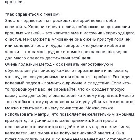
про гнев:
"Как справиться с гневом?
Злость - единственная роскошь, которой нельзя себе
позволить. Хорошие впечатления, собранные на протяжении
прошлых жизней, - это капитал ума и источник непреходящего
счастья. И их может в мгновение ока сжечь приступ горячей
или холодной ярости. Будда говорил, что умение избегать
злости - это самое трудное и самое прекрасное платье; он
дал много средств достижения этой цели.
Очень полезный метод - осознавать непостоянную и
обусловленную природу каждого переживания и понимать,
что трудная ситуация изменится и злость - пройдёт. Ещё один
полезный подход - помнить о причине и следствии. Если кто-
то провоцирует вас, не забывайте, что он создаёт плохую
карму сам для себя, и она наверняка к нему вернётся. Вместо
того чтобы к этому присоединяться и усугублять негативность,
можно испытывать к нему сочувствие. Можно также
использовать мантры, что позволяет нежелательным эмоциям
проходить, не усиливая плохие привычки. Если просто
осознавать это чувство и не действовать под его влиянием,
нежелательная эмоция не получает никакой энергии. Она
будет приходить реже и со временем начнёт нас сторониться.