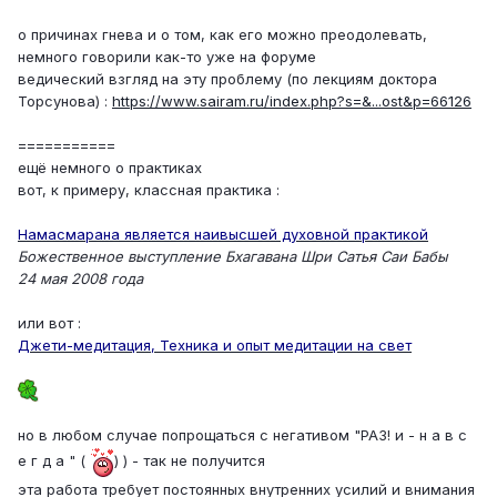
о причинах гнева и о том, как его можно преодолевать,
немного говорили как-то уже на форуме
ведический взгляд на эту проблему (по лекциям доктора
Торсунова) :
https://www.sairam.ru/index.php?s=&...ost&p=66126
===========
ещё немного о практиках
вот, к примеру, классная практика :
Намасмарана является наивысшей духовной практикой
Божественное выступление Бхагавана Шри Сатья Саи Бабы
24 мая 2008 года
или вот :
Джети-медитация, Техника и опыт медитации на свет
но в любом случае попрощаться с негативом "РАЗ! и - н а в с
е г д а " (
) ) - так не получится
эта работа требует постоянных внутренних усилий и внимания