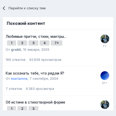
Перейти к списку тем
Похожий контент
Любимые притчи, стихи, мантры...
1
2
3
4
7
От
grabli
,
10 января, 2005
166
ответов
92 839
просмотров
Как осознать тебе, что рядом Я?
От
marianna
,
7 сентября, 2004
7
ответов
6 383
просмотра
Об истине в стихотворной форме
1
2
3
От
всегда
,
24 сентября, 2020