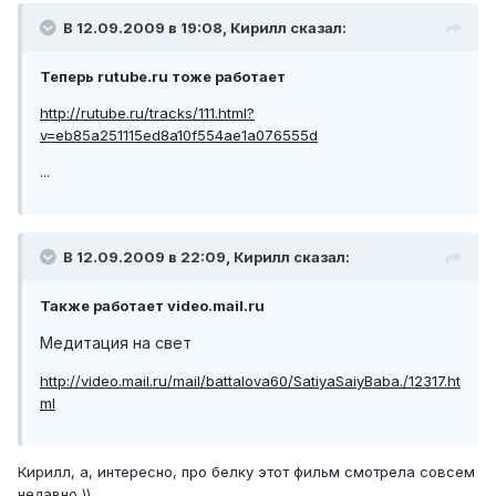
В 12.09.2009 в 19:08, Кирилл сказал:
Теперь rutube.ru тоже работает
http://rutube.ru/tracks/111.html?
v=eb85a251115ed8a10f554ae1a076555d
...
В 12.09.2009 в 22:09, Кирилл сказал:
Также работает video.mail.ru
Медитация на свет
http://video.mail.ru/mail/battalova60/SatiyaSaiyBaba./12317.ht
ml
Кирилл, а, интересно, про белку этот фильм смотрела совсем
недавно ))