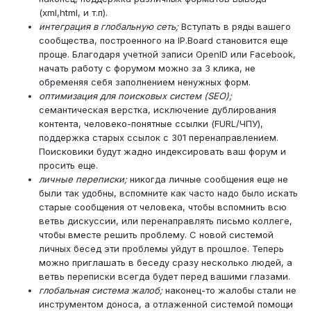
(xml,html, и т.п).
интеграция в глобальную сеть;
Вступать в ряды вашего
сообщества, построенного на IP.Board становится еще
проще. Благодаря учетной записи OpenID или Facebook,
начать работу с форумом можно за 3 клика, не
обременяя себя заполнением ненужных форм.
оптимизация для поисковых систем (SEO);
семантическая верстка, исключение дублирования
контента, человеко-понятные ссылки (FURL/ЧПУ),
поддержка старых ссылок с 301 перенаправлением.
Поисковики будут жадно индексировать ваш форум и
просить еще.
личные переписки;
никогда личные сообщения еще не
были так удобны, вспомните как часто надо было искать
старые сообщения от человека, чтобы вспомнить всю
ветвь дискуссии, или перенаправлять письмо коллеге,
чтобы вместе решить проблему. С новой системой
личных бесед эти проблемы уйдут в прошлое. Теперь
можно приглашать в беседу сразу несколько людей, а
ветвь переписки всегда будет перед вашими глазами.
глобальная система жалоб;
наконец-то жалобы стали не
инструментом доноса, а отлаженной системой помощи