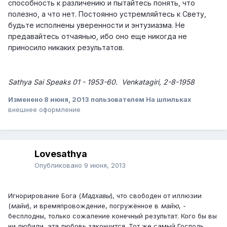
способность к различению и пытайтесь понять, что
полезно, а что нет. Постоянно устремляйтесь к Свету,
будьте исполнены уверенности и энтузиазма. Не
предавайтесь отчаянью, ибо оно еще никогда не
приносило никаких результатов.
Sathya Sai Speaks 01 - 1953-60.
Venkatagiri, 2-8-1958
Изменено
8 июня, 2013
пользователем На шпильках
внешнее оформление
Lovesathya
Опубликовано
9 июня, 2013
Игнорирование Бога (
Мадхавы
), что свободен от иллюзии
(
майи
), и времяпровождение, погружённое в
майю
, -
бесплодны, только сожаление конечный результат. Кого бы вы
ни любили, эта любовь закончится. Тот же самый Господь