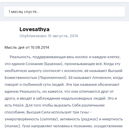
1 месяц спустя...
Lovesathya
Опубликовано
10 августа, 2014
Мысль дня от 10.08.2014
Реальность, поддерживающая весь космос и каждую клетку,
это единое Сознание (Брахман), пронизывающее всё. Когда эту
необъятную широту соотносят с космосом, её называют Высшей
Божественностью (
Параматмой
). Её называют
Атманом
, когда
говорят о глубинной сути людей. Эти три названия обозначают
единую Реальность, но кажется, что они отличаются друг от
друга, и вводят в заблуждение недальновидных людей. Это и
есть
Майя
. Для того чтобы выразить Себя различными
способами, Высшая Сила использует три
гуны
–
умиротворённость (
саттву
), активность (
раджас
) и инертность
(
тамас
).
Гуна
направляет человека к познанию, осуществлению