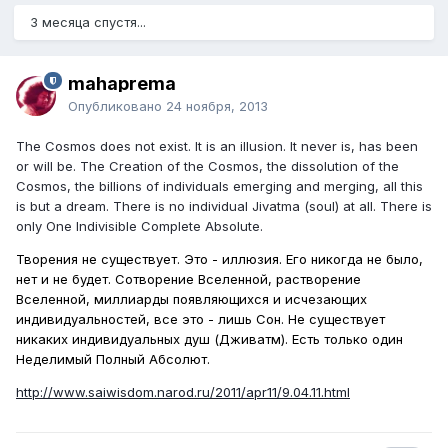
3 месяца спустя...
mahaprema
Опубликовано
24 ноября, 2013
The Cosmos does not exist. It is an illusion. It never is, has been
or will be. The Creation of the Cosmos, the dissolution of the
Cosmos, the billions of individuals emerging and merging, all this
is but a dream. There is no individual Jivatma (soul) at all. There is
only One Indivisible Complete Absolute.
Творения не существует. Это - иллюзия. Его никогда не было,
нет и не будет. Сотворение Вселенной, растворение
Вселенной, миллиарды появляющихся и исчезающих
индивидуальностей, всe это - лишь Сон. Не существует
никаких индивидуальных душ (Дживaтм). Есть только один
Неделимый Полный Абсолют.
http://www.saiwisdom.narod.ru/2011/apr11/9.04.11.html