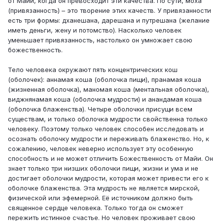
от Майи, когда он превосходит эти качества. По сути, моха
(привязанность) – это творение этих качеств. У привязанности
есть три формы: дханешана, дарешана и путрешана (желание
иметь деньги, жену и потомство). Насколько человек
уменьшает привязанность, настолько он умножает свою
божественность.
Тело человека окружают пять концентрических кош
(оболочек): аннамая коша (оболочка пищи), пранамая коша
(жизненная оболочка), маномая коша (ментальная оболочка),
виджнянамая коша (оболочка мудрости) и анандамая коша
(оболочка блаженства). Четыре оболочки присущи всем
существам, и только оболочка мудрости свойственна только
человеку. Поэтому только человек способен исследовать и
осознать оболочку мудрости и переживать блаженство. Но, к
сожалению, человек неверно использует эту особенную
способность и не может отличить Божественность от Майи. Он
знает только три низших оболочки пищи, жизни и ума и не
достигает оболочки мудрости, которая может привести его к
оболочке блаженства. Эта мудрость не является мирской,
физической или эфемерной. Её источником должно быть
священное сердце человека. Только тогда он сможет
пережить истинное счастье. Но человек проживает свою