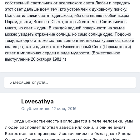
собственный светильник от вселенского света Любви и передать
этот свет дальше всем тем, кто устремлен к духовному поиску.
Все светильники светят одинаково, ибо они являют собой искры
Парамджьоти, Высшего Света, который есть Бог. Светильников
много, но свет – один. В каждой водной поверхности на земле
можно увидеть отражение солнца, но само солнце одно. Подобно
тому, как одно и то же солнце видно в миллионах кувшинов, озер и
колодцев, так и один и тот же Божественный Свет (Парамджьоти)
сияет в миллионах сердец в виде мудрости. (Божественное
выступление 26 октября 1981 г.)
5 месяцев спустя...
Lovesathya
Опубликовано
12 мая, 2016
Когда Божественность воплощается в теле человека, умы
людей заслоняет плотная завеса иллюзии, и они не видят
Божественного принципа. Исключением не была даже Яшода.
Однажды Баларама пожаловался матери Яшоде на Кришну,