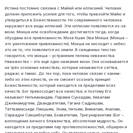
Истина постоянно связана с Майей или иллюзией. Человек
должен приложить усилия для того, чтобы превзойти Майю и
утвердиться в Божественности. Но современного человека
окружают все виды иллюзий. Эти иллюзии появляются из-за
мохи. Мокша или освобождение достигается тогда, когда
обузданы все привязанности. Моха Кшая Эва Мокша (Мокша –
это уничтожение привязанности). Мокша не нисходит с небес;
это не то, что появляется из земли. В священных текстах
говорится, что мокша – устранение пелены невежества.
Невежество – это ещё одно название мохи. Она основывается
на трёх основных качествах, которые называются саттва,
раджас и тамас. До тех пор, пока человек связан с каким-
либо из этих качеств, он не сможет осознать принцип
Божественности, который находится за пределами всех
качеств. Бог превосходит все качества; и поэтому Его
называют Нитьяанандам, Парама Сукхадам, Кевалам
Джнянамуртим, Двандватитам, Гагана Садришам,
Таттвамасьяди Лакшьям, Экам, Нитьям, Вималам, Ачалам,
Сарвадхи Сакшибхутам, Бхаватитам, Тригунарахитам (Бог –
воплощение вечного блаженства, абсолютная мудрость, Он
находится за пределами пар противоположностей, обширен и
заполняет всё подобно небу, Он является целью, которую