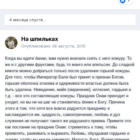
1
4 месяца спустя...
На шпильках
Опубликовано
28 августа, 2015
Когда вы едите банан, вам нужно вначале снять с него кожуру. То
же и с другими фруктами, будь то манго или апельсин. До сладкой
мякоти можно добраться только после удаления горькой кожуры.
Для того, чтобы Император Бали был принят и признан Богом,
гор
ькая оболочка эгоизма и одержимости властью должна была
быть удалена. Неведение, майя (омрачение), иллюзия, гордыня и
т.д. - все это составляющие кожуры. Праздник Онам приходит и
уходит, но вы ни на шаг не становитесь ближе к Богу. Причина
этого в том, что хотя все вовсю радуются празднику и
наслаждаются им, щедрость, самоотречение, любовь и дух
служения не получают такого же радушного приема. Примите это
как послание на праздник Онам: стремитесь к тому, чтобы
проявлять, развивать и выражать Любовь, обуздывая гордыню и
эгоизм, чтобы вы могли завоевать Милость Бога. (Божественное