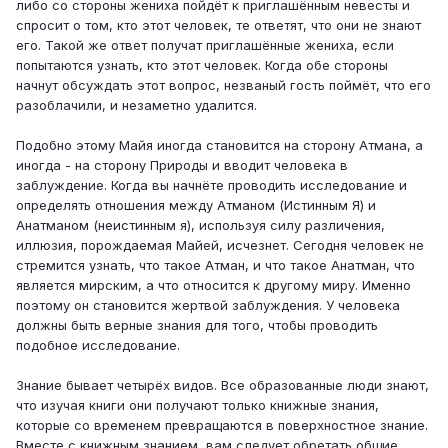
либо со стороны жениха пойдёт к приглашённым невесты и
спросит о том, кто этот человек, те ответят, что они не знают
его. Такой же ответ получат приглашённые жениха, если
попытаются узнать, кто этот человек. Когда обе стороны
начнут обсуждать этот вопрос, незваный гость поймёт, что его
разоблачили, и незаметно удалится.
Подобно этому Майя иногда становится на сторону Атмана, а
иногда - на сторону Природы и вводит человека в
заблуждение. Когда вы начнёте проводить исследование и
определять отношения между Атманом (Истинным Я) и
Анатманом (неистинным я), используя силу различения,
иллюзия, порождаемая Майей, исчезнет. Сегодня человек не
стремится узнать, что такое Атман, и что такое Анатман, что
является мирским, а что относится к другому миру. Именно
поэтому он становится жертвой заблуждения. У человека
должны быть верные знания для того, чтобы проводить
подобное исследование.
Знание бывает четырёх видов. Все образованные люди знают,
что изучая книги они получают только книжные знания,
которые со временем превращаются в поверхностное знание.
Вместе с книжным знанием, вам следует обретать общие