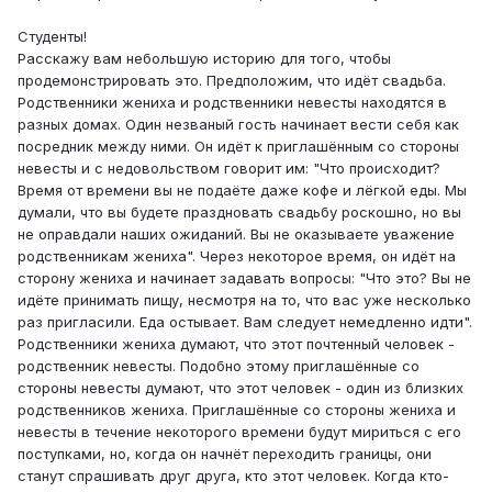
Студенты!
Расскажу вам небольшую историю для того, чтобы
продемонстрировать это. Предположим, что идёт свадьба.
Родственники жениха и родственники невесты находятся в
разных домах. Один незваный гость начинает вести себя как
посредник между ними. Он идёт к приглашённым со стороны
невесты и с недовольством говорит им: "Что происходит?
Время от времени вы не подаёте даже кофе и лёгкой еды. Мы
думали, что вы будете праздновать свадьбу роскошно, но вы
не оправдали наших ожиданий. Вы не оказываете уважение
родственникам жениха". Через некоторое время, он идёт на
сторону жениха и начинает задавать вопросы: "Что это? Вы не
идёте принимать пищу, несмотря на то, что вас уже несколько
раз пригласили. Еда остывает. Вам следует немедленно идти".
Родственники жениха думают, что этот почтенный человек -
родственник невесты. Подобно этому приглашённые со
стороны невесты думают, что этот человек - один из близких
родственников жениха. Приглашённые со стороны жениха и
невесты в течение некоторого времени будут мириться с его
поступками, но, когда он начнёт переходить границы, они
станут спрашивать друг друга, кто этот человек. Когда кто-