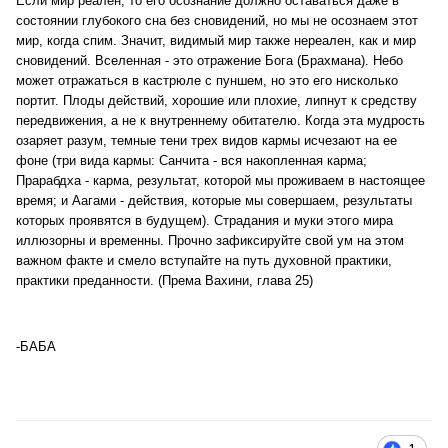
Если мир реален, то его осознание должно оставаться даже в
состоянии глубокого сна без сновидений, но мы не осознаем этот
мир, когда спим. Значит, видимый мир также нереален, как и мир
сновидений. Вселенная - это отражение Бога (Брахмана). Небо
может отражаться в кастрюле с пуншем, но это его нисколько
портит. Плоды действий, хорошие или плохие, липнут к средству
передвижения, а не к внутреннему обитателю. Когда эта мудрость
озаряет разум, темные тени трех видов кармы исчезают на ее
фоне (три вида кармы: Санчита - вся накопленная карма;
Прарабдха - карма, результат, которой мы проживаем в настоящее
время; и Аагами - действия, которые мы совершаем, результаты
которых проявятся в будущем). Страдания и муки этого мира
иллюзорны и временны. Прочно зафиксируйте свой ум на этом
важном факте и смело вступайте на путь духовной практики,
практики преданности. (Према Вахини, глава 25)
-БАБА