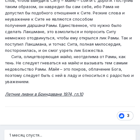
слов, чтобы вынудить Ситу –
майю
– сойти с дороги. Поступив
таким образом, он навредил бы сам себе, ибо Рама не
допустил бы подобного отношения к Сите. Резкие слова и
неуважение к Сите не являются способом
получения
даршана
Рамы. Единственное, что нужно было
сделать Лакшмане, это взмолиться и попросить Ситу
немножко отодвинуться, чтобы ему открылся лик Рамы. Так и
поступил Лакшмана, и тотчас Сита, полная милосердия,
посторонилась, и он смог узреть лик Божества.
Сита, олицетворяющая
майю
, неотделима от Рамы, как
тень. Не следует гневаться на
майю
и вызывать тем самым
недовольство Рамы.
Майя
– это покров, облачение Бога,
поэтому следует быть с ней в ладу и относиться с радостью и
уважением.
Летние ливни в Бриндаване 1974, гл.10
3
1 месяц спустя...