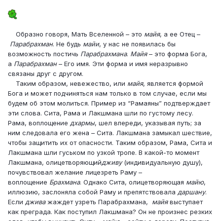
Образно говоря, Мать Вселенной – это
майя
, а ее Отец –
Парабрахман
. Не будь
майи
, у нас не появилась бы
возможность постичь
Парабрахмана
.
Майя
– это форма Бога,
а
Парабрахман
– Его имя. Эти форма и имя неразрывно
связаны друг с другом.
Таким образом, невежество, или
майя
, является формой
Бога и может подчиняться нам только в том случае, если мы
будем об этом молиться. Пример из “Рамаяны” подтверждает
эти слова. Сита, Рама и Лакшмана шли по густому лесу.
Рама, воплощение
дхармы
, шел впереди, указывая путь; за
ним следовала его жена – Сита. Лакшмана замыкал шествие,
чтобы защитить их от опасности. Таким образом, Рама, Сита и
Лакшмана шли гуськом по узкой тропе. В какой-то момент
Лакшмана, олицетворяющий
дживу
(индивидуальную душу),
почувствовал желание лицезреть Раму –
воплощение
Брахмана
. Однако Сита, олицетворяющая
майю
,
иллюзию, заслоняла собой Раму и препятствовала
даршану
.
Если
джива
жаждет узреть Парабрахмана,
майя
выступает
как преграда. Как поступил Лакшмана? Он не произнес резких