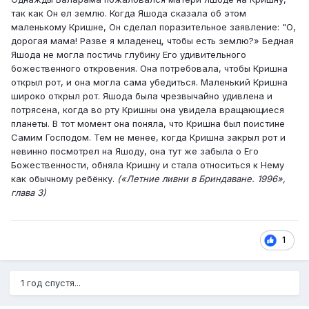
так как Он ел землю. Когда Яшода сказала об этом
маленькому Кришне, Он сделал поразительное заявление: "О,
дорогая мама! Разве я младенец, чтобы есть землю?» Бедная
Яшода не могла постичь глубину Его удивительного
божественного откровения. Она потребовала, чтобы Кришна
открыл рот, и она могла сама убедиться. Маленький Кришна
широко открыл рот. Яшода была чрезвычайно удивлена и
потрясена, когда во рту Кришны она увидела вращающиеся
планеты. В тот момент она поняла, что Кришна был поистине
Самим Господом. Тем не менее, когда Кришна закрыл рот и
невинно посмотрел на Яшоду, она тут же забыла о Его
Божественности, обняла Кришну и стала относиться к Нему
как обычному ребёнку.
(«Летние ливни в Бриндаване. 1996»,
глава 3)
1
1 год спустя...