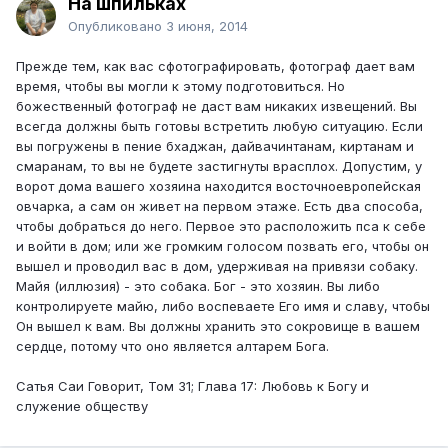
На шпильках
Опубликовано
3 июня, 2014
Прежде тем, как вас сфотографировать, фотограф дает вам
время, чтобы вы могли к этому подготовиться. Но
божественный фотограф не даст вам никаких извещений. Вы
всегда должны быть готовы встретить любую ситуацию. Если
вы погружены в пение бхаджан, дайвачинтанам, киртанам и
смаранам, то вы не будете застигнуты врасплох. Допустим, у
ворот дома вашего хозяина находится восточноевропейская
овчарка, а сам он живет на первом этаже. Есть два способа,
чтобы добраться до него. Первое это расположить пса к себе
и войти в дом; или же громким голосом позвать его, чтобы он
вышел и проводил вас в дом, удерживая на привязи собаку.
Майя (иллюзия) - это собака. Бог - это хозяин. Вы либо
контролируете майю, либо воспеваете Его имя и славу, чтобы
Он вышел к вам. Вы должны хранить это сокровище в вашем
сердце, потому что оно является алтарем Бога.
Сатья Саи Говорит, Том 31; Глава 17: Любовь к Богу и
служение обществу