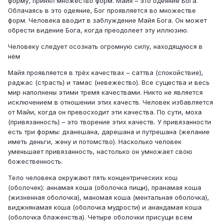
форму, принял множество форм. Майя – это одеяние Бога.
Облачаясь в это одеяние, Бог проявляется во множестве
форм. Человека вводит в заблуждение Майя Бога. Он может
обрести видение Бога, когда преодолеет эту иллюзию.
Человеку следует осознать огромную силу, находящуюся в
нём
Майя проявляется в трёх качествах – саттва (спокойствие),
раджас (страсть) и тамас (невежество). Все существа и весь
мир наполнены этими тремя качествами. Никто не является
исключением в отношении этих качеств. Человек избавляется
от Майи, когда он превосходит эти качества. По сути, моха
(привязанность) – это творение этих качеств. У привязанности
есть три формы: дханешана, дарешана и путрешана (желание
иметь деньги, жену и потомство). Насколько человек
уменьшает привязанность, настолько он умножает свою
божественность.
Тело человека окружают пять концентрических кош
(оболочек): аннамая коша (оболочка пищи), пранамая коша
(жизненная оболочка), маномая коша (ментальная оболочка),
виджнянамая коша (оболочка мудрости) и анандамая коша
(оболочка блаженства). Четыре оболочки присущи всем