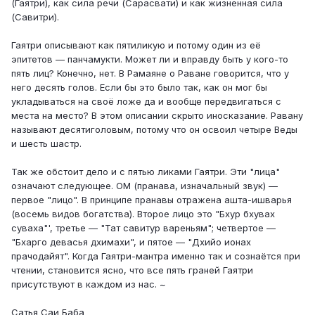
(Гаятри), как сила речи (Сарасвати) и как жизненная сила
(Савитри).
Гаятри описывают как пятиликую и потому один из её
эпитетов — панчамукти. Может ли и вправду быть у кого-то
пять лиц? Конечно, нет. В Рамаяне о Раване говорится, что у
него десять голов. Если бы это было так, как он мог бы
укладываться на своё ложе да и вообще передвигаться с
места на место? В этом описании скрыто иносказание. Равану
называют десятиголовым, потому что он освоил четыре Веды
и шесть шастр.
Так же обстоит дело и с пятью ликами Гаятри. Эти "лица"
означают следующее. ОМ (пранава, изначальный звук) —
первое "лицо". В принципе пранавы отражена ашта-ишварья
(восемь видов богатства). Второе лицо это "Бхур бхувах
суваха"', третье — "Тат савитур вареньям"; четвертое —
"Бхарго девасья дхимахи", и пятое — "Дхийо ионах
прачодайят". Когда Гаятри-мантра именно так и сознаётся при
чтении, становится ясно, что все пять граней Гаятри
присутствуют в каждом из нас. ~
Сатья Саи Баба