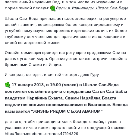
посвящённый изучению Вед, и в том числе их изучению и в
форме живой беседы:
Веды и Упанишады. Школа Саи-Веда
Школа Саи-Веда приглашает всех желающих на регулярные
онлайн-занятия, посвящённые более концентрированному и
углублённому изучению древних ведических истин, их более
глубокому осмыслению для практического использования в
своей повседневной жизни.
Онлайн-семинары проводятся регулярно преданными Саи из
разных уголков мира. Организуются также встречи-онлайн с
браминами Свами из Индии.
И как раз, сегодня, в святой четверг, день Гуру
17 января 2013,
в 19.00 (москв) в Школе Саи-Веда
состоится онлайн-встреча с преданным Сатья Саи Бабы
пандитом Наряйяна Бхакта. Свами Наряйяна Бхакта
поделится своими воспоминаниями о Бхагаване. Беседа
называется "ЖИЗНЬ РЯДОМ С БХАГАВАНОМ"
для того, чтобы присоединиться к беседе-онлайн, нужно в
указанное выше время просто пройти по следующей ссылке:
http://login.meetche...erence,47194329