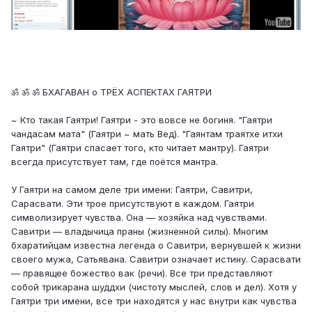
ॐ ॐ ॐ БХАГАВАН о ТРЁХ АСПЕКТАХ ГАЯТРИ
~ Кто такая Гаятри! Гаятри - это вовсе не богиня. "Гаятри
чандасам мата" (Гаятри ~ мать Вед). "Гаянтам траятхе итхи
Гаятри" (Гаятри спасает того, кто читает мантру). Гаятри
всегда присутствует там, где поётся мантра.
У Гаятри на самом деле три имени: Гаятри, Савитри,
Сарасвати. Эти трое присутствуют в каждом. Гаятри
символизирует чувства. Она — хозяйка над чувствами.
Савитри — владычица праны (жизненной силы). Многим
бхаратийцам известна легенда о Савитри, вернувшей к жизни
своего мужа, Сатьявана. Савитри означает истину. Сарасвати
— правящее божество вак (речи). Все три представляют
собой трикарана шуддхи (чистоту мыслей, слов и дел). Хотя у
Гаятри три имени, все три находятся у нас внутри как чувства