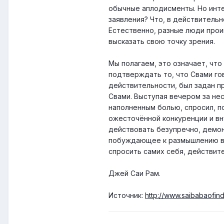
обычные аплодисменты. Но инте
заявления? Что, в действительн
Естественно, разные люди прои
высказать свою точку зрения.
Мы полагаем, это означает, чт
подтверждать то, что Свами гов
действительности, был задан п
Свами. Выступая вечером за не
наполненным болью, спросил, по
ожесточённой конкуренции и вн
действовать безупречно, демон
побуждающее к размышлению вы
спросить самих себя, действит
Джей Саи Рам.
Источник:
http://www.saibabaofi