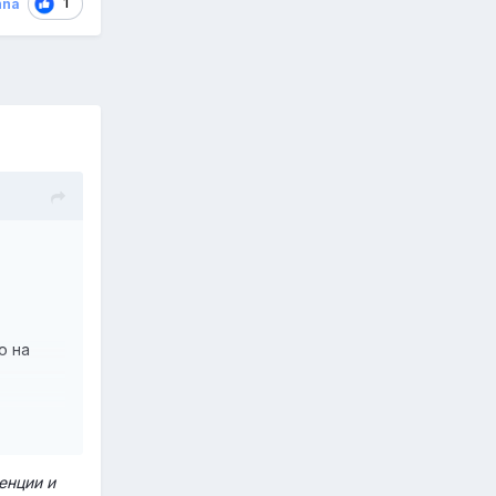
1
nna
о на
ского
ф.
изма и
енции и