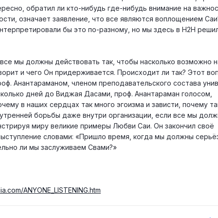
ресно, обратил ли кто-нибудь где-нибудь внимание на важнос
ости, означает заявление, что все являются воплощением Саи
нтерпретировали бы это по-разному, но мы здесь в Н2Н реши
о все мы должны действовать так, чтобы насколько возможно 
орит и чего Он придерживается. Происходит ли так? Этот воп
роф. Анантараманом, членом преподавательского состава уни
сколько дней до Виджая Дасами, проф. Анантараман голосом,
чему в наших сердцах так много эгоизма и зависти, почему та
утренней борьбы даже внутри организации, если все мы дол
стрируя миру великие примеры Любви Саи. Он закончил своё
ступление словами: «Пришло время, когда мы должны серьё
ельно ли мы заслуживаем Свами?»
ndia.com/ANYONE_LISTENING.htm