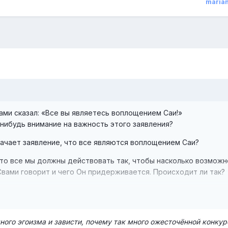
maria
вами сказал: «Все вы являетесь воплощением Саи!»
е-нибудь внимание на важность этого заявления?
начает заявление, что все являются воплощением Саи?
что все мы должны действовать так, чтобы насколько возможн
вами говорит и чего Он придерживается. Происходит ли так?
ости, был задан проф. Анантараманом, членом преподаватель
 Выступая вечером за несколько дней до Виджая Дасами, про
енным болью, спросил, почему в наших сердцах так много эго
много эгоизма и зависти, почему так много ожесточённой конкур
ожесточённой конкуренции и внутренней борьбы даже внутри