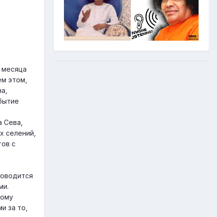
е месяца
ём этом,
а,
обытие
 Сева,
х селений,
тов с
роводится
ми.
вому
и за то,