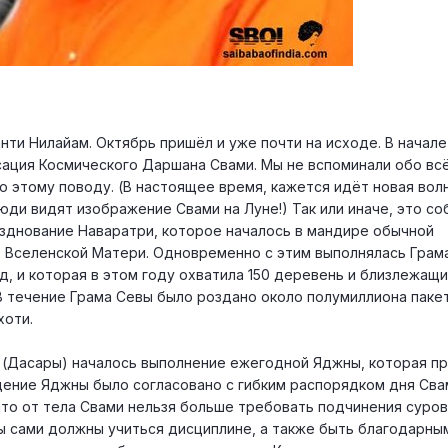
нти Нилайам. Октябрь пришёл и уже почти на исходе. В начал
ация Космического Даршана Свами. Мы не вспоминали обо вс
о этому поводу. (В настоящее время, кажется идёт новая волн
юди видят изображение Свами на Луне!) Так или иначе, это с
азднование Наваратри, которое началось в мандире обычной
 Вселенской Матери. Одновременно с этим выполнялась Грама
, и которая в этом году охватила 150 деревень и близлежащи
 течение Грама Севы было роздано около полумиллиона паке
хоти.
 (Дасары) началось выполнение ежегодной Яджны, которая п
ение Яджны было согласовано с гибким распорядком дня Сва
 что от тела Свами нельзя больше требовать подчинения суро
ы сами должны учиться дисциплине, а также быть благодарным