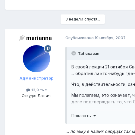
3 недели спустя...
marianna
Опубликовано
19 ноября, 2007
Tat сказал:
В своей лекции 21 октября С
... обратил ли кто-нибудь гд
Администратор
Что, в действительности, оз
13,9 тыс
Мы полагаем, это означает, 
Откуда: Латвия
деле подтверждать то, что С
Этот вопрос, в действительн
Показать
состава университета Свами.
Анантараман голосом, наполн
... почему в наших сердцах так 
зависти, почему так много 