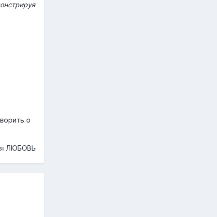
монстрируя
римеры
 время,
?»
оворить о
ная ЛЮБОВЬ