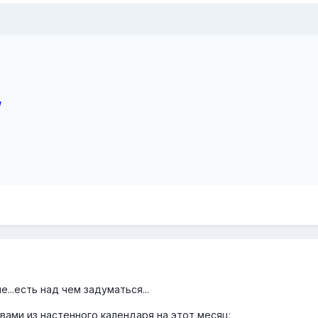
и
Моя любовь даёт, даёт и даёт. Она никогда не берёт. Таково ра
е...есть над чем задуматься...
кой, стяжающей и забирающей. И потому Моя любовь вечно
Гигантское дерево произрастает из маленького семени. Миро
вами из настенного календаря на этот месяц: