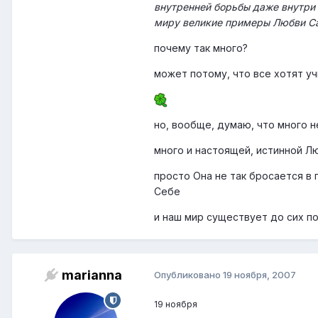
внутренней борьбы даже внутри 
организации, если все мы д
миру великие примеры Любви Саи
Любви Саи. Он закончил сво
когда мы должны серьёзно с
почему так много?
может потому, что все хотят уч
но, вообще, думаю, что много н
много и настоящей, истинной Л
просто Она не так бросается в 
Себе
и наш мир существует до сих п
marianna
Опубликовано
19 ноября, 2007
19 ноября