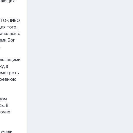
упающих
 КТО-ЛИБО
ля того,
ачалась с
ами Бог
.
лекающими
у, в
есмотреть
 древнюю
ком
ь. В
точно
вучали