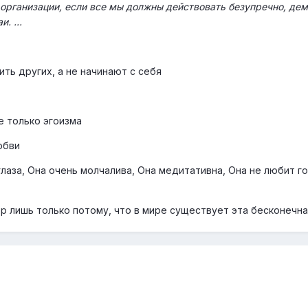
организации, если все мы должны действовать безупречно, де
олжны действовать безупречно, демонстрируя миру великие п
. ...
ё побуждающее к размышлению выступление словами: «Пришло
просить самих себя, действительно ли мы заслуживаем Свами
ить других, а не начинают с себя
е только эгоизма
юбви
глаза, Она очень молчалива, Она медитативна, Она не любит г
ор лишь только потому, что в мире существует эта бесконеч