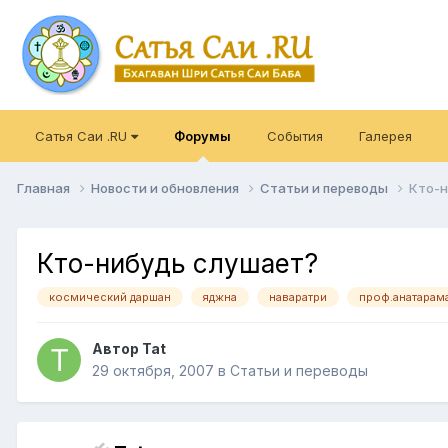
Сатья Саи .RU
Форумы
События
Галерея
Главная
Новости и обновления
Статьи и переводы
Кто-н
Кто-нибудь слушает?
космический даршан
яджна
наваратри
проф.анатарам
Автор
Tat
29 октября, 2007
в
Статьи и переводы