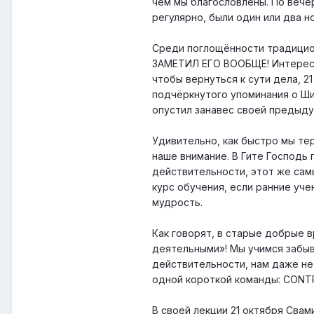
чем мы благословлены. По веч
регулярно, были один или два 
Среди поглощённости традицио
ЗАМЕТИЛ ЕГО ВООБЩЕ! Интересно,
чтобы вернуться к сути дела, 2
подчёркнутого упоминания о Ши
опустил занавес своей предыду
Удивительно, как быстро мы те
наше внимание. В Гите Господь 
действительности, этот же сам
курс обучения, если ранние уч
мудрость.
Как говорят, в старые добрые 
деятельными»! Мы учимся забыва
действительности, нам даже не
одной короткой команды: CONTR
В своей лекции 21 октября Свам