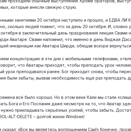
ерам проходили обычные выступления. Кроме ораторов, выст
новых, которые внесли свежую струю.
нными занятиями 20 октября наступило и прошло, и ЕДВА ЛИ
 сколько людей помнит, что за день 20 октября. И, словно д
1 октября в заключительный день празднования лекция Свами н
рди Аватаре. Свами напомнил, что именно в день Виджая Дас
щей инкарнации как Аватара Ширди, обещав вскоре вернуться
ряем концентрацию в эти дни с мобильными телефонами, отв
говорит, что Аватары приходят, чтобы преподать урок человек
ый урок преподавался ранее. Бог приходит снова, чтобы пер
ения были забыты, вызвав необходимость ещё раз преподать
времена всё было хорошо. Но в этом веке Кали мы стали «слиш
ть Бога и Его Послания даже несмотря на то, что Аватар здес
 нужно прикладывать серьёзных усилий, чтобы забыть. Доста
OL-ALT-DELETE – долгой жизни Windows!
и сказал: «Все вы являетесь воплощением Саи!» Конечно, проз