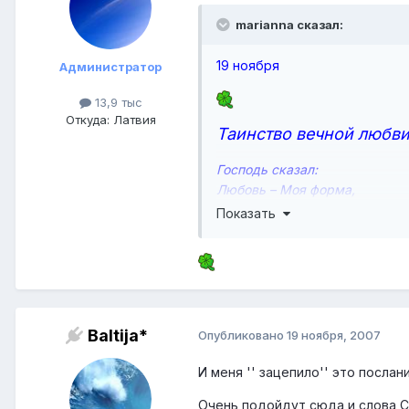
marianna сказал:
19 ноября
Администратор
13,9 тыс
Откуда: Латвия
Таинство вечной любв
Господь сказал:
Любовь – Моя форма,
Истина – Моё дыхание.
Показать
Блаженство – Моя пища,
...
Расширение – Моя жизнь.
Нет причины для любви.
Нет предела для любви.
Нет рождения, нет смерти.
Baltija*
Опубликовано
19 ноября, 2007
... Во Мне – только любовь. 
И меня '' зацепило'' это послани
между Моей любовью и мирс
расширяется и умножается. 
Очень подойдут сюда и слова С