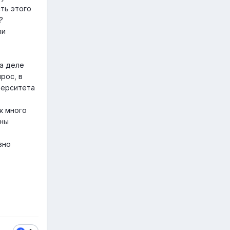
ть этого
?
ли
на деле
рос, в
верситета
к много
жны
зно