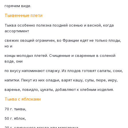
горячем виде.
Тыквеннные плети
Тыква особенно полезна поздней осенью и весной, когда
ассортимент
свежих овощей ограничен, во Франции едят не только плоды,
но и
концы молодых плетей. Счищенные и сваренные в соленой
воде, они
по вкусу напоминают спаржу. Из плодов готовят салаты, соки,
напитки. Пекут из них оладьи, варят кашу, супы, пюре, икру,
варенье, повидло, цукаты, добавляют к хлебным изделия.
Тыква с яблоками
70 г. тыквы,
50 г. яблок,
20 г. сливочного масла или маргарина,