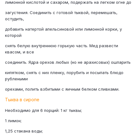
лимонной кислотой и сахаром, подержать на легком огне до
загустения. Соединить с готовой тыквой, перемешать,
остудить,
добавить натертой апельсиновой или лимонной корки, у
которой
снять белую внутреннюю горькую часть. Мед развести
квасом, и все
соединить. Ядра орехов любых (но не арахисовых) ошпарить
кипятком, снять с них пленку, порубить и посыпать блюдо
рублеными
орехами, полить взбитыми с яичным белком сливками.
Тыква в сиропе
Необходимо для 6 порций: 1 кг тыквы;
1 лимон;
1,25 стакана воды;