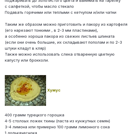
поджаривать до золотистого цвета и вынимать на тарелку
с салфеткой, чтобы масло стекало
Подавать горячими или теплыми с кетчупом и/или чатни
Таким же образом можно приготовить и пакору из картофеля
(его нарезают тонкими , в 2-3 мм пластинами),
а особенно хороша пакора из свежих листьев шпината
(если они очень большие, их складывают пополам и по 2-3
штуки кладут в кляр)
Также можно использовать слека отваренную цветную
капусту или брокколи.
Хумус
400 грамм турецкого горошка
4-5 столоых ложек тхины (паста из кунжутных семян)
3-4 лимона или примерно 100 грамм лимонного сока
1 долькачеснока