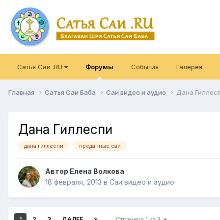
Сатья Саи .RU
Форумы
События
Галерея
Главная
Сатья Саи Баба
Саи видео и аудио
Дана Гиллес
Дана Гиллеспи
дана гиллеспи
преданные саи
Автор
Елена Волкова
18 февраля, 2013
в
Саи видео и аудио
1
2
3
ДАЛЕЕ
Страница 1 из 3