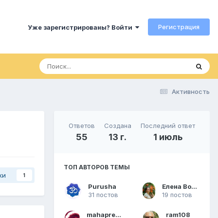
Регистрация
Уже зарегистрированы? Войти
Активность
Ответов
Создана
Последний ответ
55
13 г.
1 июль
ТОП АВТОРОВ ТЕМЫ
ки
1
Purusha
Елена Волкова
31 постов
19 постов
mahaprema
ram108