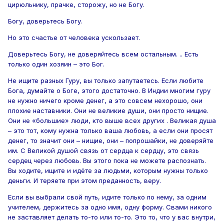
цирюльнику, прачке, сторожу, но не Богу.
Богу, доверьтесь Богу.
Но это счастье от человека ускользает.
Доверьтесь Богу, не доверяйтесь всем остальным. .. Есть
только один хозяин – это Бог.
Не ищите разных Гуру, вы только запутаетесь. Если любите
Бога, думайте о Боге, этого достаточно. В Индии многим гуру
не нужно ничего кроме денег, а это совсем нехорошо, они
плохие наставники. Они не великие души, они просто нищие.
Они не «большие» люди, кто выше всех других . Великая душа
– это тот, кому нужна только ваша любовь, а если они просят
денег, то значит они – нищие, они – попрошайки, не доверяйте
им. С Великой душой связь от сердца к сердцу, это связь
сердец через любовь. Вы этого пока не можете распознать.
Вы ходите, ищите и идёте за людьми, которым нужны только
деньги. И теряете при этом преданность, веру.
Если вы выбрали свой путь, идите только по нему, за одним
учителем, держитесь за одно имя, одну форму. Свами никого
не заставляет делать то-то или то-то. Это то, что у вас внутри,