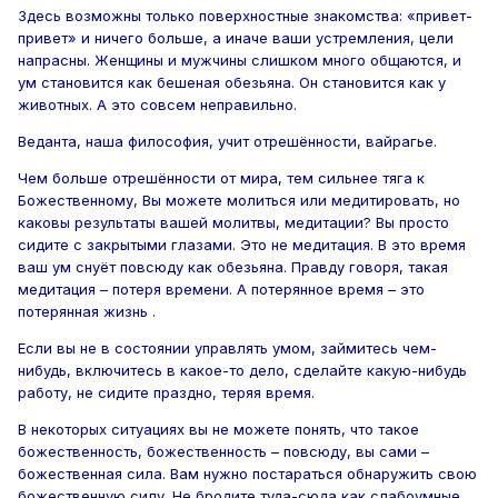
Здесь возможны только поверхностные знакомства: «привет-
привет» и ничего больше, а иначе ваши устремления, цели
напрасны. Женщины и мужчины слишком много общаются, и
ум становится как бешеная обезьяна. Он становится как у
животных. А это совсем неправильно.
Веданта, наша философия, учит отрешённости, вайрагье.
Чем больше отрешённости от мира, тем сильнее тяга к
Божественному, Вы можете молиться или медитировать, но
каковы результаты вашей молитвы, медитации? Вы просто
сидите с закрытыми глазами. Это не медитация. В это время
ваш ум снуёт повсюду как обезьяна. Правду говоря, такая
медитация – потеря времени. А потерянное время – это
потерянная жизнь .
Если вы не в состоянии управлять умом, займитесь чем-
нибудь, включитесь в какое-то дело, сделайте какую-нибудь
работу, не сидите праздно, теряя время.
В некоторых ситуациях вы не можете понять, что такое
божественность, божественность – повсюду, вы сами –
божественная сила. Вам нужно постараться обнаружить свою
божественную силу. Не бродите туда-сюда как слабоумные,