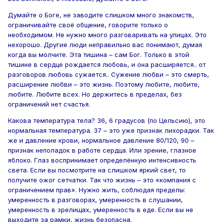
Думайте о Боге, не заводите слишком много знакомств,
ограничивайте своё общение, говорите только о
необходимом. Не нужно много разговаривать на улицах. Это
нехорошо. Другие люди неправильно вас понимают, думая
когда вы молчите. Эта тишина – сам Бог. Только в этой
тишине в сердце рождается любовь, и она расширяется.. от
разговоров любовь сужается.. Сужение любви – это смерть,
расширение любви – это жизнь. Поэтому любите, любите,
любите. Любите всех. Но держитесь в пределах, без
ограничений нет счастья.
Какова температура тела? 36, 6 градусов (по Цельсию), это
нормальная температура. 37 – это уже признак лихорадки. Так
же и давление крови, нормальное давление 80/120, 90 –
признак неполадок в работе сердца. Или зрение, глазное
яблоко. Глаз воспринимает определённую интенсивность
света. Если вы посмотрите на слишком яркий свет, то
получите ожог сетчатки. Так что жизнь – это «компания с
ограничением прав». Нужно жить, соблюдая пределы:
умеренность в разговорах, умеренность в слушании,
умеренность в зрелищах, умеренность в еде. Если вы не
выходите за рамки, жизнь безопасна.