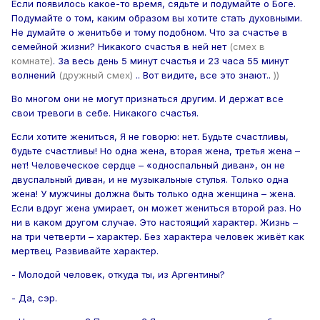
Если появилось какое-то время, сядьте и подумайте о Боге.
Подумайте о том, каким образом вы хотите стать духовными.
Не думайте о женитьбе и тому подобном. Что за счастье в
семейной жизни? Никакого счастья в ней нет
(смех в
комнате)
. За весь день 5 минут счастья и 23 часа 55 минут
волнений
(дружный смех)
.. Вот видите, все это знают..
))
Во многом они не могут признаться другим. И держат все
свои тревоги в себе. Никакого счастья.
Если хотите жениться, Я не говорю: нет. Будьте счастливы,
будьте счастливы! Но одна жена, вторая жена, третья жена –
нет! Человеческое сердце – «односпальный диван», он не
двуспальный диван, и не музыкальные стулья. Только одна
жена! У мужчины должна быть только одна женщина – жена.
Если вдруг жена умирает, он может жениться второй раз. Но
ни в каком другом случае. Это настоящий характер. Жизнь –
на три четверти – характер. Без характера человек живёт как
мертвец. Развивайте характер.
- Молодой человек, откуда ты, из Аргентины?
- Да, сэр.