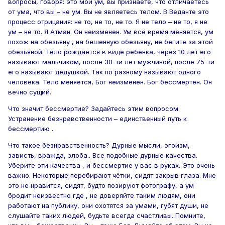
вопросы, говоря: это мой ум, вы признаёте, что отличаетесь
от ума, что вы – не ум. Вы не являетесь телом. В Веданте это
процесс отрицания: не то, не то, не то. Я не тело – не то, я не
ум – не то. Я Атман. Он неизменен. Ум всё время меняется, ум
похож на обезьяну , на бешенную обезьяну, не бегите за этой
обезьяной. Тело рождается в виде ребёнка, через 10 лет его
называют мальчиком, после 30-ти лет мужчиной, после 75-ти
его называют дедушкой. Так по разному называют одного
человека. Тело меняется, Бог неизменен. Бог бессмертен. Он
вечно сущий.
Что значит бессмертие? Задайтесь этим вопросом.
Устранение безнравственности – единственный путь к
бессмертию .
Что такое безнравственность? Дурные мысли, эгоизм,
зависть, вражда, злоба.. Все подобные дурные качества.
Уберите эти качества , и бессмертие у вас в руках. Это очень
важно. Некоторые перебирают чётки, сидят закрыв глаза. Мне
это не нравится, сидят, будто позируют фотографу, а ум
бродит неизвестно где , не доверяйте таким людям, они
работают на публику, они охотятся за умами, губят души, не
слушайте таких людей, будьте всегда счастливы. Помните,