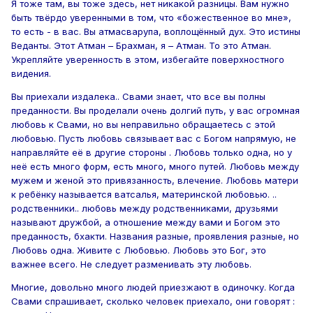
Я тоже там, вы тоже здесь, нет никакой разницы. Вам нужно
быть твёрдо уверенными в том, что «божественное во мне»,
то есть - в вас. Вы атмасварупа, воплощённый дух. Это истины
Веданты. Этот Атман – Брахман, я – Атман. То это Атман.
Укрепляйте уверенность в этом, избегайте поверхностного
видения.
Вы приехали издалека.. Свами знает, что все вы полны
преданности. Вы проделали очень долгий путь, у вас огромная
любовь к Свами, но вы неправильно обращаетесь с этой
любовью. Пусть любовь связывает вас с Богом напрямую, не
направляйте её в другие стороны . Любовь только одна, но у
неё есть много форм, есть много, много путей. Любовь между
мужем и женой это привязанность, влечение. Любовь матери
к ребёнку называется ватсалья, материнской любовью. ..
родственники.. любовь между родственниками, друзьями
называют дружбой, а отношение между вами и Богом это
преданность, бхакти. Названия разные, проявления разные, но
Любовь одна. Живите с Любовью. Любовь это Бог, это
важнее всего. Не следует разменивать эту любовь.
Многие, довольно много людей приезжают в одиночку. Когда
Свами спрашивает, сколько человек приехало, они говорят :