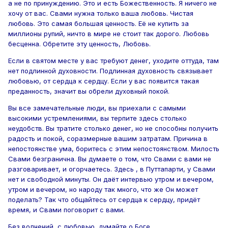
а не по принуждению. Это и есть Божественность. Я ничего не
хочу от вас. Свами нужна только ваша любовь. Чистая
любовь. Это самая большая ценность. Её не купить за
миллионы рупий, ничто в мире не стоит так дорого. Любовь
бесценна. Обретите эту ценность, Любовь.
Если в святом месте у вас требуют денег, уходите оттуда, там
нет подлинной духовности. Подлинная духовность связывает
любовью, от сердца к сердцу. Если у вас появится такая
преданность, значит вы обрели духовный покой.
Вы все замечательные люди, вы приехали с самыми
высокими устремлениями, вы терпите здесь столько
неудобств. Вы тратите столько денег, но не способны получить
радость и покой, соразмерные вашим затратам. Причина в
непостоянстве ума, боритесь с этим непостоянством. Милость
Свами безгранична. Вы думаете о том, что Свами с вами не
разговаривает, и огорчаетесь. Здесь , в Путтапарти, у Свами
нет и свободной минуты. Он даёт интервью утром и вечером,
утром и вечером, но народу так много, что же Он может
поделать? Так что общайтесь от сердца к сердцу, придёт
время, и Свами поговорит с вами.
Без волнений, с любовью, думайте о Боге.