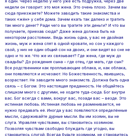
я один. Через неделю у него уже есть подружка, через две
недели он говорит: это моя жена. Это очень плохо. Зачем вы
сюда приезжаете? Можете заводить такие знакомства и
таких «жён» у себя дома. Зачем ехать так далеко и тратить
так много денег? Ради чего вы тратите эти деньги? И что вы
получаете, приехав сюда? Даже жена должна быть на
некотором расстоянии.. Ведь жизнь одна, у вас не двойная
жизнь, муж и жена спят в одной кровати, но сон у каждого
свой, у них не один общий сон на двоих, и они видят во сне не
одно и то же. Что же их связывает? Где жена, где муж до
свадьбы? До рождения сына – где отец, где мать, где сын?
Все родственники как проплывающие облака, и, как облака,
они появляются и исчезают. Но Божественность, явившись,
возрастает. Не заводите много знакомств. Должна быть одна
связь – с Богом. Это настоящая преданность. Не общайтесь
слишком много с другими, не ходите туда-сюда. Бог внутри
вас. Бог всегда с вами, вокруг вас, позади вас – везде. Это
истинная любовь. Истинная любовь не разменивается, не
нужно предавать её. Иногда у вас появляются определённые
мысли, сдерживайте дурные мысли. Вы им хозяин, вы не
слуга. Управляя чувствами, вы становитесь хозяином.
Позволяя чувствам свободно блуждать где угодно, вы
становитесь слугой. Всегда будьте хозяином, не становитесь