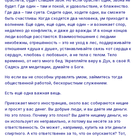
браслета, будет слышен звон. Но если браслет один, звона не
будет. Где один – там и покой, и удовольствие, и блаженство.
Где два – там суета. Сидите одни, ходите одни, вы сможете
быть счастливы. Когда сходятся два человека, ум приходит в
волнение. Ещё один, ещё один, ещё один – и возникает спор,
недалеко до конфликта, и даже до вражды. И в конце концов
люди вообще расстаются. Взаимоотношения с людьми
неизбежны, отрешённость – это не уход в лес, поддерживайте
отношения «душа к душе», устанавливайте связь «от сердца к
сердцу», «любовь с любовью», а не тела с телом. Тело
временно, от него много бед. Укрепляйте веру в Дух, в своё Я.
Садясь для медитации, думайте о Боге.
Но если вы не способны управлять умом, займитесь тогда
общественной работой, бескорыстным служением.
Есть ещё одна важная вещь.
Приезжает много иностранцев, около вас собираются нищие
и просят у вас денег. Вы добрые люди, и вы даёте им деньги.
Но это плохо. Почему это плохо? Вы даёте нищему деньги, но
он использует их неправильно, и потому вы несёте за это
ответственность. Он может , например, купить на эти деньги
спиртного. А кто ответственен за то, что он опускается? Тот,