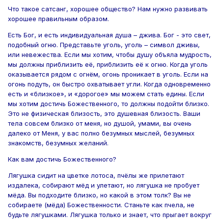
Что такое сатсанг, хорошее общество? Нам нужно развивать
хорошее правильным образом.
Есть Бог, и есть индивидуальная душа – джива. Бог - это свет,
подобный огню. Представьте уголь, уголь – символ дживы,
или невежества. Если мы хотим, чтобы душу объяла мудрость,
мы должны приблизить её, приблизить её к огню. Когда уголь
оказывается рядом с огнём, огонь проникает в уголь. Если на
огонь подуть, он быстро охватывает угли. Когда одновременно
есть и «близкое», и «дорогое» мы можем стать едины. Если
мы хотим достичь Божественного, то должны подойти близко.
Это не физическая близость, это душевная близость. Ваши
тела совсем близко от меня, но душой, умами, вы очень
далеко от Меня, у вас полно безумных мыслей, безумных
знакомств, безумных желаний.
Как вам достичь Божественного?
Лягушка сидит на цветке лотоса, пчёлы же прилетают
издалека, собирают мёд и улетают, но лягушка не пробует
мёда. Вы подходите близко, но какой в этом толк? Вы не
собираете (мёда) Божественности. Станьте как пчела, не
будьте лягушками. Лягушка только и знает, что прыгает вокруг