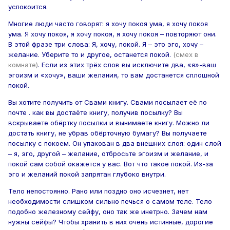
успокоится.
Многие люди часто говорят: я хочу покоя ума, я хочу покоя
ума. Я хочу покоя, я хочу покоя, я хочу покоя – повторяют они.
В этой фразе три слова: Я, хочу, покой. Я – это эго, хочу –
желание. Уберите то и другое, останется покой.
(смех в
комнате)
. Если из этих трёх слов вы исключите два, «я»-ваш
эгоизм и «хочу», ваши желания, то вам достанется сплошной
покой.
Вы хотите получить от Свами книгу. Свами посылает её по
почте . как вы достаёте книгу, получив посылку? Вы
вскрываете обёртку посылки и вынимаете книгу. Можно ли
достать книгу, не убрав обёрточную бумагу? Вы получаете
посылку с покоем. Он упакован в два внешних слоя: один слой
– я, эго, другой – желание, отбросьте эгоизм и желание, и
покой сам собой окажется у вас. Вот что такое покой. Из-за
эго и желаний покой запрятан глубоко внутри.
Тело непостоянно. Рано или поздно оно исчезнет, нет
необходимости слишком сильно печься о самом теле. Тело
подобно железному сейфу, оно так же инетрно. Зачем нам
нужны сейфы? Чтобы хранить в них очень истинные, дорогие