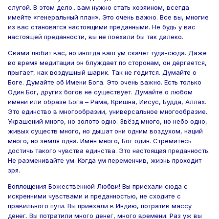
слугой. В этом дело.. вам нужно стать хозяином, всегда
имейте «генеральный план». Это очень важно. Все вы, многие
из вас становятся настоящими преданными. Не будь у вас
настоящей преданности, вы не поехали бы так далеко.
Свами любит вас, но иногда ваш ум скачет туда-сюда. Даже
во время медитации он блуждает по сторонам, он дёргается,
прыгает, как воздушный шарик. Так не годится. Думайте о
Боге. Думайте об Имени Бога. Это очень важно. Есть только
Один Бог, других богов не существует. Думайте о любом
имени или образе Бога – Рама, Кришна, Иисус, Будда, Аллах.
Это единство в многообразии, универсальное многообразие.
Украшений много, но золото одно. Звёзд много, но небо одно,
живых существ много, но дышат они одним воздухом, наций
много, но земля одна. Имён много, Бог один. Стремитесь
достичь такого чувства единства. Это настоящая преданность.
Не разменивайте ум. Когда ум переменчив, жизнь проходит
зря.
Воплощения Божественной Любви! Вы приехали сюда с
искренними чувствами и преданностью, не сходите с
правильного пути. Вы приехали в Индию, потратив массу
денег. Вы потратили много денег, много времени. Раз уж вы