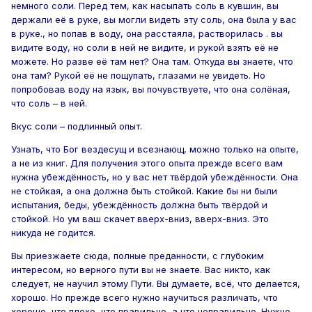
немного соли. Перед тем, как насыпать соль в кувшин, вы
держали её в руке, вы могли видеть эту соль, она была у вас
в руке., но попав в воду, она расстаяла, растворилась . вы
видите воду, но соли в ней не видите, и рукой взять её не
можете. Но разве её там нет? Она там. Откуда вы знаете, что
она там? Рукой её не пощупать, глазами не увидеть. Но
попробовав воду на язык, вы почувствуете, что она солёная,
что соль – в ней.
Вкус соли – подлинный опыт.
Узнать, что Бог вездесущ и всезнающ, можно только на опыте,
а не из книг. Для получения этого опыта прежде всего вам
нужна убеждённость, но у вас нет твёрдой убеждённости. Она
не стойкая, а она должна быть стойкой. Какие бы ни были
испытания, беды, убеждённость должна быть твёрдой и
стойкой. Но ум ваш скачет вверх-вниз, вверх-вниз. Это
никуда не годится.
Вы приезжаете сюда, полные преданности, с глубоким
интересом, но верного пути вы не знаете. Вас никто, как
следует, не научил этому Пути. Вы думаете, всё, что делается,
хорошо. Но прежде всего нужно научиться различать, что
хорошо, что плохо, что правильно, а что неправильно. Нужно