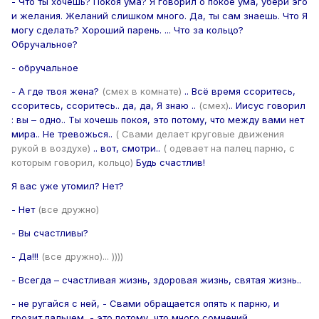
- Что ты хочешь? Покоя ума? Я говорил о покое ума, убери эго
и желания. Желаний слишком много. Да, ты сам знаешь. Что Я
могу сделать? Хороший парень. ... Что за кольцо?
Обручальное?
- обручальное
- А где твоя жена?
(смех в комнате)
.. Всё время ссоритесь,
ссоритесь, ссоритесь.. да, да, Я знаю ..
(смех)
.. Иисус говорил
: вы – одно.. Ты хочешь покоя, это потому, что между вами нет
мира.. Не тревожься..
( Свами делает круговые движения
рукой в воздухе)
.. вот, смотри..
( одевает на палец парню, с
которым говорил, кольцо)
Будь счастлив!
Я вас уже утомил? Нет?
- Нет
(все дружно)
- Вы счастливы?
- Да!!!
(все дружно)... ))))
- Всегда – счастливая жизнь, здоровая жизнь, святая жизнь..
- не ругайся с ней, - Свами обращается опять к парню, и
грозит пальцем, - это потому, что много сомнений,