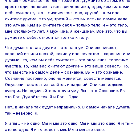
что вы – божественны. Вы – тоже Бог. Думайте об этом. Вы не
просто один человек: в вас три человека, один, кем вы сами
себя считаете, это – физическое тело, другой – кем вас
считают другие, это ум; третий – кто вы есть на самом деле:
это Атман. Кем вы считаете себя – только тело. Я – это тело,
мне столько-то лет, я мужчина, я женщина». Всё это, что вы
думаете о себе, относится только к телу.
Что думают о вас другие – это ваш ум. Они оценивают,
хороший вы или плохой, какие у вас качества – хорошие или
дурные . то, кем вы себя считаете – это ощущения, телесные
чувства. То, кем вас считают другие – это ваша совесть. То,
что вы есть на самом деле – сознание. Вы – это сознание.
Сознание постоянно, оно не меняется, совесть меняется.
Ощущения состоят из взлётов и падений. Они как водяные
пузыри.. Не подчиняйтесь телу и уму. Вы – это Сознание. Вы –
это Бог. Думайте так: Я и Бог – Одно.
Нет.. в начале так будет неправильно. В самом начале думать
так – неверно. Я.
Я и ты .. - не одно. Мы и мы это одно! Мы и мы это одно. Я и ты –
это не одно. Я и ты ведёт к мы. Мы и мы это одно.