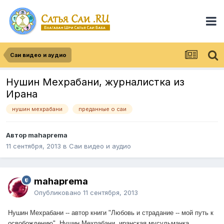
Саи видео и аудио
Нушин Мехрабани, журналистка из
Ирана
нушин мехрабани
преданные о саи
Автор
mahaprema
11 сентября, 2013
в
Саи видео и аудио
mahaprema
Опубликовано
11 сентября, 2013
Нушин Мехрабани -- автор книги "Любовь и страдание -- мой путь к
освобождению". Нушин Мехрабани, иранская мусульманка,