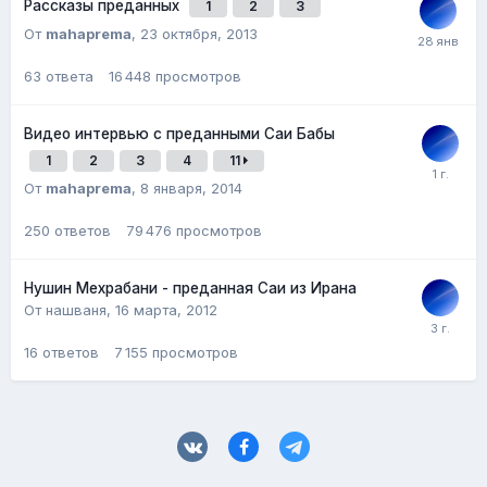
Рассказы преданных
1
2
3
От
mahaprema
,
23 октября, 2013
63
ответа
16 448
просмотров
Видео интервью с преданными Саи Бабы
1
2
3
4
11
От
mahaprema
,
8 января, 2014
250
ответов
79 476
просмотров
Нушин Мехрабани - преданная Саи из Ирана
От нашваня,
16 марта, 2012
16
ответов
7 155
просмотров