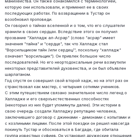
манихейства. Он также ознакомился с терминологией,
которую они использовали, и применил ее в своих
последующих работах. По возвращении в Тустар он
возобновил проповеди.
Он говорил о тайнах вселенной и о том, что его слушатели
хранили в своих сердцах. Вследствие этого он получил
прозвание "Халладж ал-Асрар" (слово "асрар" имеет
значения "тайна" и "сердце", так что Халладж стал
"Ворсильщиком тайн /или сердец/", поскольку "халладж"
означает "ворсильщик"). Он привлек большое число
последователей. Но его неортодоксальные речи возмутили
некоторых представителей духовенства, и он был объявлен
шарлатаном.
Год спустя он совершил свой второй хадж, но на этот раз он
странствовал как мастер, с четырьмя сотнями учеников.
С этим путешествием связано значительное число легенд о
Халладже и его сверхъестественных способностях
(некоторых из них будет упомянуты далее). Эти истории в
свою очередь создали Халладжу репутацию человека,
заключившего договор с джиннами - демонами с копытами и
с козлиными лицами. После этой поездки он решил навсегда
покинуть Тустар и обосноваться в Багдаде, где обитала
группа известных суфиев. Он установил дружеские отношения