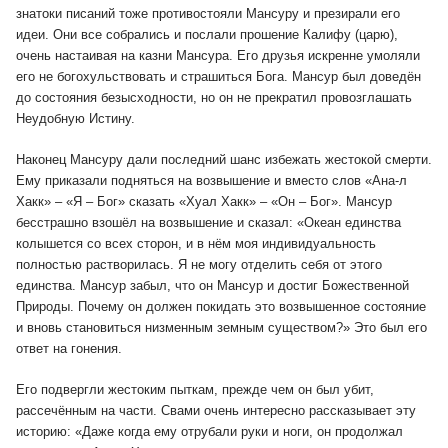
знатоки писаний тоже противостояли Мансуру и презирали его
идеи. Они все собрались и послали прошение Калифу (царю),
очень настаивая на казни Мансура. Его друзья искренне умоляли
его не богохульствовать и страшиться Бога. Мансур был доведён
до состояния безысходности, но он не прекратил провозглашать
Неудобную Истину.
Наконец Мансуру дали последний шанс избежать жестокой смерти.
Ему приказали подняться на возвышение и вместо слов «Ана-л
Хакк» – «Я – Бог» сказать «Хуал Хакк» – «Он – Бог». Мансур
бесстрашно взошёл на возвышение и сказал: «Океан единства
колышется со всех сторон, и в нём моя индивидуальность
полностью растворилась. Я не могу отделить себя от этого
единства. Мансур забыл, что он Мансур и достиг Божественной
Природы. Почему он должен покидать это возвышенное состояние
и вновь становиться низменным земным существом?» Это был его
ответ на гонения.
Его подвергли жестоким пыткам, прежде чем он был убит,
рассечённым на части. Свами очень интересно рассказывает эту
историю: «Даже когда ему отрубали руки и ноги, он продолжал