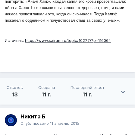
повторять: «Ана-л Хакк», каждая капля его крови провозглашала:
«Ана-л Хакк» То же самое слышалось от деревьев, птиц, и сами
небеса провозглашали это, когда он скончался. Тогда Калиф
пожалел о содеянном и почувствовал стыд за своих учёных».
Источник:
https://www.sairam.ru/topic/10277/?p=116064
Ответов
Создана
Последний ответ
13
11 г.
11 г.
Никита Б
Опубликовано
11 апреля, 2015