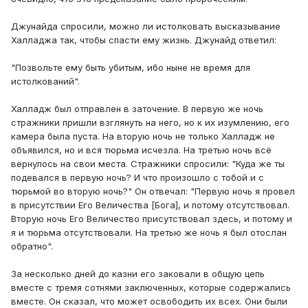
Джунайда спросили, можно ли истолковать высказывание
Халладжа так, чтобы спасти ему жизнь. Джунайд ответил:
"Позвольте ему быть убитым, ибо ныне не время для
истолкований".
Халладж был отправлен в заточение. В первую же ночь
стражники пришли взглянуть на него, но к их изумлению, его
камера была пуста. На вторую ночь не только Халладж не
объявился, но и вся тюрьма исчезла. На третью ночь всё
вернулось на свои места. Стражники спросили: "Куда же ты
подевался в первую ночь? И что произошло с тобой и с
тюрьмой во вторую ночь?" Он отвечал: "Первую ночь я провел
в присутствии Его Величества [Бога], и потому отсутствовал.
Вторую ночь Его Величество присутствовал здесь, и потому и
я и тюрьма отсутствовали. На третью же ночь я был отослан
обратно".
За несколько дней до казни его заковали в общую цепь
вместе с тремя сотнями заключенных, которые содержались
вместе. Он сказал, что может освободить их всех. Они были