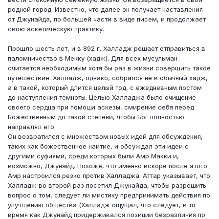
родной город. Известно, что далее он получает наставления
от Джунайда, по большей части в виде писем, и продолжает
свою аскетическую практику.
Прошло шесть лет, и в 892 г. Халладж решает отправиться в
паломничество в Мекку (хадж). Для всех мусульман
считается необходимым хотя бы раз в жизни совершить такое
путешествие. Халладж, однако, собрался не в обычный хадж,
а в такой, который длится целый год, с ежедневным постом
до наступления темноты. Целью Халладжа было очищение
своего сердца при помощи аскезы, смирение себя перед
Божественным до такой степени, чтобы Бог полностью
направлял его.
Он возвратился с множеством новых идей для обсуждения,
таких как божественное наитие, и обсуждал эти идеи с
другими суфиями, среди которых были Амр Макки и,
возможно, Джунайд. Похоже, что именно вскоре после этого
Амр настроился резко против Халладжа. Аттар указывает, что
Халладж во второй раз посетил Джунайда, чтобы разрешить
вопрос о том, следует ли мистику предпринимать действия по
улучшению общества (Халладж ощущал, что следует, в то
время как Джунайд придерживался позиции безразличия по