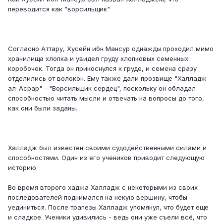
переводится как "ворсильщик"
Согласно Аттару, Хусейн ибн Мансур однажды проходил мимо
хранилища хлопка и увидел груду хлопковых семенных
коробочек. Тогда он прикоснулся к груде, и семена сразу
отделились от волокон. Ему также дали прозвище "Халладж
ал-Асрар" - "Ворсильщик сердец", поскольку он обладал
способностью читать мысли и отвечать на вопросы до того,
как они были заданы.
Халладж был известен своими судодейственными силами и
способностями. Один из его учеников приводит следующую
историю.
Во время второго хаджа Халладж с некоторыми из своих
последователей поднимался на некую вершину, чтобы
уединиться. После трапезы Халладж упомянул, что будет еще
и сладкое. Ученики удивились - ведь они уже съели всё, что