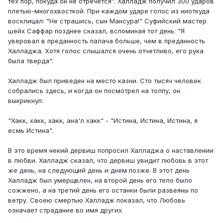
тех пор, покуда он не отречется". Халладж получил 300 ударов
плетью-многохвосткой. При каждом ударе голос из ниоткуда
восклицал: "Не страшись, сын Мансура!" Суфийский мастер
шейх Саффар позднее сказал, вспоминая тот день: "Я
уверовал в преданность палача больше, чем в преданность
Халладжа. Хотя голос слышался очень отчетливо, его рука
была тверда".
Халладж был приведен на место казни. Сто тысяч человек
собрались здесь, и когда он посмотрел на толпу, он
выкрикнул:
"Хакк, хакк, хакк, ана'л хакк" - "Истина, Истина, Истина, я
есмь Истина".
В это время некий дервиш попросил Халладжа о наставлении
в любви. Халладж сказал, что дервиш увидит любовь в этот
же день, на следующий день и днем позже. В этот день
Халладж был умерщвлен, на второй день его тело было
сожжено, а на третий день его останки были развеяны по
ветру. Своею смертью Халладж показал, что Любовь
означает страдание во имя других.