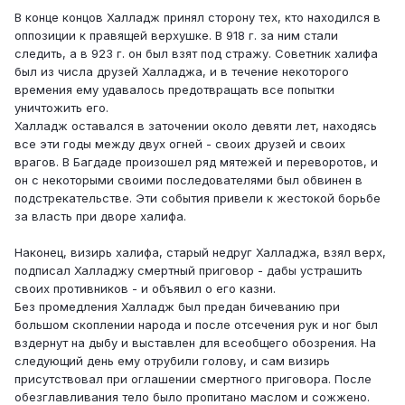
В конце концов Халладж принял сторону тех, кто находился в
оппозиции к правящей верхушке. В 918 г. за ним стали
следить, а в 923 г. он был взят под стражу. Советник халифа
был из числа друзей Халладжа, и в течение некоторого
времения ему удавалось предотвращать все попытки
уничтожить его.
Халладж оставался в заточении около девяти лет, находясь
все эти годы между двух огней - своих друзей и своих
врагов. В Багдаде произошел ряд мятежей и переворотов, и
он с некоторыми своими последователями был обвинен в
подстрекательстве. Эти события привели к жестокой борьбе
за власть при дворе халифа.
Наконец, визирь халифа, старый недруг Халладжа, взял верх,
подписал Халладжу смертный приговор - дабы устрашить
своих противников - и объявил о его казни.
Без промедления Халладж был предан бичеванию при
большом скоплении народа и после отсечения рук и ног был
вздернут на дыбу и выставлен для всеобщего обозрения. На
следующий день ему отрубили голову, и сам визирь
присутствовал при оглашении смертного приговора. После
обезглавливания тело было пропитано маслом и сожжено.