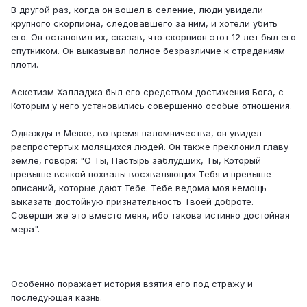
В другой раз, когда он вошел в селение, люди увидели
крупного скорпиона, следовавшего за ним, и хотели убить
его. Он остановил их, сказав, что скорпион этот 12 лет был его
спутником. Он выказывал полное безразличие к страданиям
плоти.
Аскетизм Халладжа был его средством достижения Бога, с
Которым у него установились совершенно особые отношения.
Однажды в Мекке, во время паломничества, он увидел
распростертых молящихся людей. Он также преклонил главу
земле, говоря: "О Ты, Пастырь заблудших, Ты, Который
превыше всякой похвалы восхваляющих Тебя и превыше
описаний, которые дают Тебе. Тебе ведома моя немощь
выказать достойную признательность Твоей доброте.
Соверши же это вместо меня, ибо такова истинно достойная
мера".
Особенно поражает история взятия его под стражу и
последующая казнь.