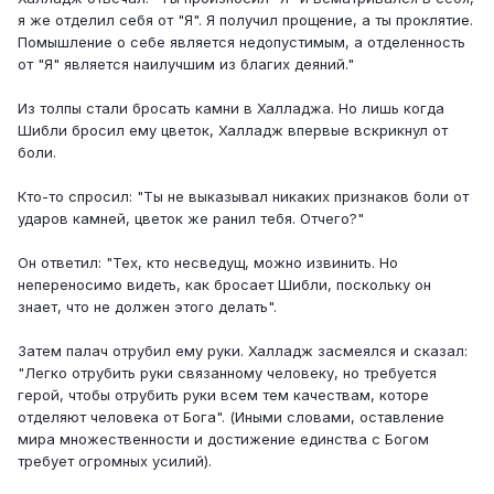
я же отделил себя от "Я". Я получил прощение, а ты проклятие.
Помышление о себе является недопустимым, а отделенность
от "Я" является наилучшим из благих деяний."
Из толпы стали бросать камни в Халладжа. Но лишь когда
Шибли бросил ему цветок, Халладж впервые вскрикнул от
боли.
Кто-то спросил: "Ты не выказывал никаких признаков боли от
ударов камней, цветок же ранил тебя. Отчего?"
Он ответил: "Тех, кто несведущ, можно извинить. Но
непереносимо видеть, как бросает Шибли, поскольку он
знает, что не должен этого делать".
Затем палач отрубил ему руки. Халладж засмеялся и сказал:
"Легко отрубить руки связанному человеку, но требуется
герой, чтобы отрубить руки всем тем качествам, которе
отделяют человека от Бога". (Иными словами, оставление
мира множественности и достижение единства с Богом
требует огромных усилий).