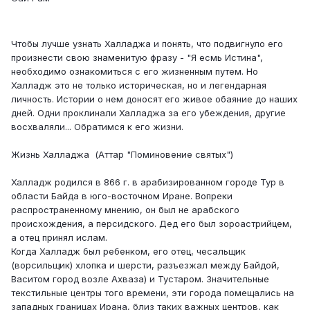
Чтобы лучше узнать Халладжа и понять, что подвигнуло его
произнести свою знаменитую фразу - "Я есмь Истина",
необходимо ознакомиться с его жизненным путем. Но
Халладж это не только историческая, но и легендарная
личность. Истории о нем доносят его живое обаяние до наших
дней. Одни проклинали Халладжа за его убеждения, другие
восхваляли... Обратимся к его жизни.
Жизнь Халладжа (Аттар "Поминовение святых")
Халладж родился в 866 г. в арабизированном городе Тур в
области Байда в юго-восточном Иране. Вопреки
распространенному мнению, он был не арабского
происхождения, а персидского. Дед его был зороастрийцем,
а отец принял ислам.
Когда Халладж был ребенком, его отец, чесальщик
(ворсильщик) хлопка и шерсти, разъезжал между Байдой,
Васитом город возле Ахваза) и Тустаром. Значительные
текстильные центры того времени, эти города помещались на
западных границах Ирана, близ таких важных центров, как