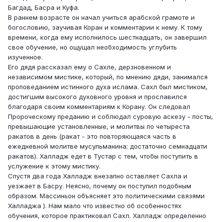
Багдад, Басра и Куфа.
В раннем возрасте он начал учиться арабской грамоте и
богословию, заучивая Коран и комментарии к нему. К тому
времени, когда ему исполнилось шестнадцать, он завершил
свое обучение, но ощущал необходимость углубить
изученное.
Его дядя рассказал ему о Сахле, дерзновенном и
независимом мистике, который, по мнению дяди, занимался
проповеданием истинного духа ислама. Сахл был мистиком,
достигшим высокого духовного уровня и прославился
благодаря своим комментариям к Корану. Он следовал
Пророческому преданию и соблюдал суровую аскезу - посты,
превышающие установленные, и молитвы по четыреста
ракатов в день (ракат - это повторяющаяся часть в
ежедневной молитве мусульманина; достаточно семнадцати
ракатов). Халладж едет в Тустар с тем, чтобы поступить в
услужение к этому мистику.
Спустя два года Халладж внезапно оставляет Сахла и
уезжает в Басру. Неясно, почему он поступил подобным
образом. Массиньон объясняет это политическими связями
Халладжа ). Нам мало что известно об особенностях
обучения, которое практиковал Сахл. Халладж определенно