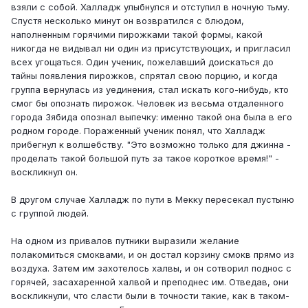
взяли с собой. Халладж улыбнулся и отступил в ночную тьму.
Спустя несколько минут он возвратился с блюдом,
наполненным горячими пирожками такой формы, какой
никогда не видывал ни один из присутствующих, и пригласил
всех угощаться. Один ученик, пожелавший доискаться до
тайны появления пирожков, спрятал свою порцию, и когда
группа вернулась из уединения, стал искать кого-нибудь, кто
смог бы опознать пирожок. Человек из весьма отдаленного
города Зябида опознал выпечку: именно такой она была в его
родном городе. Пораженный ученик понял, что Халладж
прибегнул к волшебству. "Это возможно только для джинна -
проделать такой большой путь за такое короткое время!" -
воскликнул он.
В другом случае Халладж по пути в Мекку пересекал пустыню
с группой людей.
На одном из привалов путники выразили желание
полакомиться смоквами, и он достал корзину смокв прямо из
воздуха. Затем им захотелось халвы, и он сотворил поднос с
горячей, засахаренной халвой и преподнес им. Отведав, они
воскликнули, что сласти были в точности такие, как в таком-