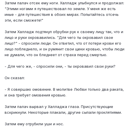
Затем палач отсек ему ноги. Халладж улыбнулся и продолжал:
"Этими ногами я путешествовал по земле. У меня же есть
иные - для путешествия в обоих мирах. Попытайтесь отсечь
эти, если сможете!"
Затем Халладж подтянул обрубки рук к своему лицу так, что и
лицо и руки окровавились. "Для чего ты окровавил свое
лицо?" - спросили люди. Он ответил, что от потери крови его
лицо побледнело, и он румянит свои щеки кровью, чтобы люди
не думали, что он бледнеет от страха перед смертью.
- Для чего же, - спросили они, - ты окровавил свои руки?
Он сказал:
- Я совершаю омовение. В молитве Любви только два раката,
и она требует омовения кровью.
Затем палач вырвал у Халладжа глаза. Присутствующие
вскрикнули. Некоторые плакали, другие сыпали проклятиями.
Затем ему отрубили уши и нос.