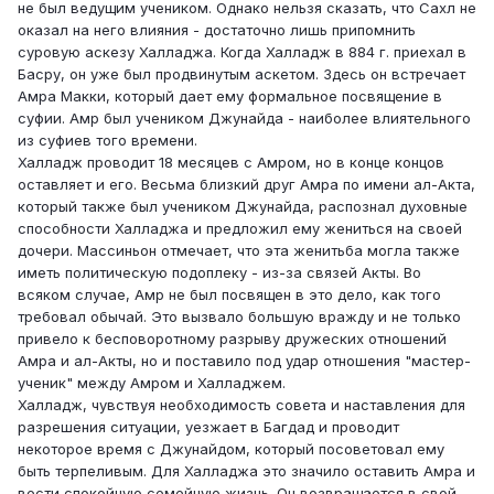
не был ведущим учеником. Однако нельзя сказать, что Сахл не
оказал на него влияния - достаточно лишь припомнить
суровую аскезу Халладжа. Когда Халладж в 884 г. приехал в
Басру, он уже был продвинутым аскетом. Здесь он встречает
Амра Макки, который дает ему формальное посвящение в
суфии. Амр был учеником Джунайда - наиболее влиятельного
из суфиев того времени.
Халладж проводит 18 месяцев с Амром, но в конце концов
оставляет и его. Весьма близкий друг Амра по имени ал-Акта,
который также был учеником Джунайда, распознал духовные
способности Халладжа и предложил ему жениться на своей
дочери. Массиньон отмечает, что эта женитьба могла также
иметь политическую подоплеку - из-за связей Акты. Во
всяком случае, Амр не был посвящен в это дело, как того
требовал обычай. Это вызвало большую вражду и не только
привело к бесповоротному разрыву дружеских отношений
Амра и ал-Акты, но и поставило под удар отношения "мастер-
ученик" между Амром и Халладжем.
Халладж, чувствуя необходимость совета и наставления для
разрешения ситуации, уезжает в Багдад и проводит
некоторое время с Джунайдом, который посоветовал ему
быть терпеливым. Для Халладжа это значило оставить Амра и
вести спокойную семейную жизнь. Он возвращается в свой