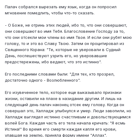
Палач собрался вырезать ему язык, когда он попросил
мгновение помедлить, чтобы что-то сказать.
- О Боже, не отринь этих людей, ибо то, что они совершают,
они совершают во имя Тебя. Благословение Господу за то,
что они отсекли мои члены во имя Твое. И если они рубят мою
голову, то и это во Славу Твою. Затем он процитировал из
Священного Корана: "Те, которые не уверовали в Судный
День, поспешествуют узрить его, но уверовавшие
предостережены, ибо ведают, что это истинно".
Его последними словами были: "Для тех, кто прозрел,
достаточно одного - Возлюбленного".
Его изувеченное тело, которое еще выказывало признаки
жизни, оставили на плахе в назидание другим. И лишь на
следующий день палач наконец отсек ему голову. Когда он
совершал это, Халладж улыбнулся и умер. Люди завопили, но
Халладж выглядел истинно счастливым и довольствующимся
волей Бога. Каждая часть его тела начала кричать: "Я есмь
Истина!" Во время его смерти каждая капля его крови,
упавшая на землю, приняла форму имени "Аллах".