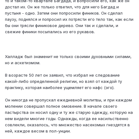
то и таком-то квартале Багдада, и вопросили его, как же он
достал их. Он же только ответил, что для него Багдад и
пустыня - одно. Затем они попросили фиников. Он сделал
паузу, поднялся и попросил их потрясти его тело так, как если
бы они трясли финиковое дерево. Они так и сделали, и
свежие финики посыпались из его рукавов.
Халладж был знаменит не только своими духовными силами,
но и аскетизмом.
В возрасте 50 лет он заявил, что избрал не следование
какой-либо определенной религии, но взял от каждой ту
практику, которая наиболее ущемляет его нафс (эго).
Он никогда не пропускал ежедневной молитвы, и при каждом
молении совершал полное омовение. В начале своего
пастырства он носил одну и ту же старую одежду, которую на
нем видели многие годы. Однажды, когда ее насильственно
совлекли, оказалось, что множество насекомых гнездятся в
ней, каждое весом в пол-унции.