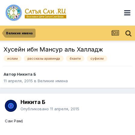
Великие имена
Хусейн ибн Мансур аль Халладж
ислам
рассказы аравинда
бхакти
суфизм
Автор
Никита Б
11 апреля, 2015
в
Великие имена
Никита Б
Опубликовано
11 апреля, 2015
Саи Рам)