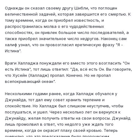
Однажды он сказал своему другу Шибли, что поглощен
величественной задачей, которая завершится его смертью. К
тому времени, когда он приобрел известность, и
распространилась молва о его чудодейственных
способностях, он привлек большое число последователей, а
также приобрел значительное число недругов. Наконец сам
халиф узнал, что он провозгласил еретическую фразу "Я -
Истина".
Враги Халладжа понуждали его вместо этого возгласить "Он
есть Истина", тот лишь ответил: "Да, всё есть Он. Вы говорите,
что Хусейн (Халладж) пропал. Конечно. Но не пропал
всепокрывающий океан".
Несколькими годами ранее, когда Халладж обучался у
Джунайда, тот дал ему совет хранить терпение и
спокойствие. Но Халладж был слишком неуступчив, чтобы
послушаться, и ушел. Через несколько лет он вернулся к
Джунайду, желая получить ответы на свои вопросы. Джунайд
лишь промолвил в ответ, что недолго уже ждать того
времени, когда он окрасит плаху своей кровью. Теперь
очевидно, что это предсказание было пророческим.