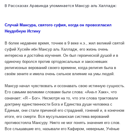
В Рассказах Аравинда упоминается Мансур аль Халладж:
Случай Мансура, святого суфия, когда он провозгласил
Неудобную Истину
В более недавнее время, точнее в 9 веке н.э., жил великий святой
суфий Хусейн ибн Мансур аль Халладж, его жизнь очень
интересна и достойна изучения. Он был героической душой и в
одиночку боролся против ортодоксальных и закосневших
религиозных верований своего времени, когда религия была в
своём зените и имела очень сильное влияние на умы людей.
Мансур начал чувствовать и осознавать свою истинную сущность.
Его самыми великими словами были слова: «Ана-л Хакк», что
означает: «Я – Бог». Несмотря на то, что эти слова трактовали
доктрину единственности Бога и Единства души человека с
Единым, они стали причиной его страданий, гонений и, в конечном
итоге, его смерти. Вся мусульманская система верований
противостояла Мансуру. Никто не мог понять значения его слов.
Все слышавшие его, называли его Кафиром, неверным, Учёные