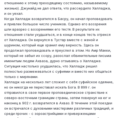
отношению к этому преходящему состоянию, называемому
жизнью). Джунайд не дал ответа, что рассердило Халладжа,
и он уехал.
Когда Халладж возвратился в Басру, он начал проповедовать
и привлек большое число учеников. Однако его воззрения
шли вразрез с воззрениями его тестя. В результате их
отношения стали ухудшаться, и в конце концов тесть отрекся
от Халладжа. Он вернулся в Тустар вместе с женой и
шурином, который еще хранил ему верность. Здесь он
продолжал проповедовать и преуспел в этом. Но Амр Макки,
который не забыл их ссору, разослал обвинительные письма
именитым людям Ахваза, дурно отзываясь о Халладже.
Ситуация настолько ухудшилась, что Халладж решил
полностью размежеваться с суфиями и вместо них общаться
только с мирянами.
Халладж на несколько лет сложил с себя суфийское одеяние,
но он никогда не переставал искать Бога. В 899 г. он
отправился в свое первое проповедническое странствие к
северо-восточным границам страны, затем повернул на юг и
наконец в 902 г. возвратился в Ахваз. В течение этой поездки
он встречался с духовными мастерами различных традиций, и
среди прочих - с зороастрийцами и приверженцами