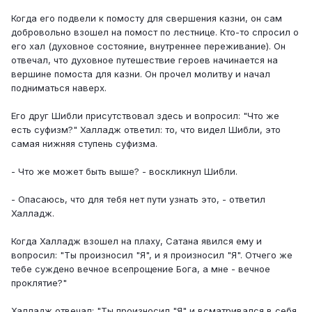
Когда его подвели к помосту для свершения казни, он сам
добровольно взошел на помост по лестнице. Кто-то спросил о
его хал (духовное состояние, внутреннее переживание). Он
отвечал, что духовное путешествие героев начинается на
вершине помоста для казни. Он прочел молитву и начал
подниматься наверх.
Его друг Шибли присутствовал здесь и вопросил: "Что же
есть суфизм?" Халладж ответил: то, что видел Шибли, это
самая нижняя ступень суфизма.
- Что же может быть выше? - воскликнул Шибли.
- Опасаюсь, что для тебя нет пути узнать это, - ответил
Халладж.
Когда Халладж взошел на плаху, Сатана явился ему и
вопросил: "Ты произносил "Я", и я произносил "Я". Отчего же
тебе суждено вечное всепрощение Бога, а мне - вечное
проклятие?"
Халладж отвечал: "Ты произносил "Я" и всматривался в себя,