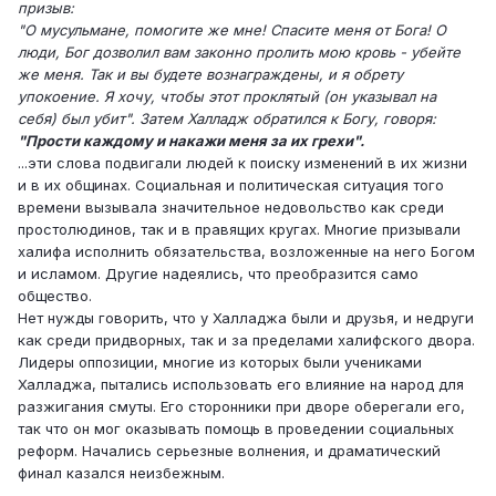
призыв:
"О мусульмане, помогите же мне! Спасите меня от Бога! О
люди, Бог дозволил вам законно пролить мою кровь - убейте
же меня. Так и вы будете вознаграждены, и я обрету
упокоение. Я хочу, чтобы этот проклятый (он указывал на
себя) был убит". Затем Халладж обратился к Богу, говоря:
"Прости каждому и накажи меня за их грехи".
...эти слова подвигали людей к поиску изменений в их жизни
и в их общинах. Социальная и политическая ситуация того
времени вызывала значительное недовольство как среди
простолюдинов, так и в правящих кругах. Многие призывали
халифа исполнить обязательства, возложенные на него Богом
и исламом. Другие надеялись, что преобразится само
общество.
Нет нужды говорить, что у Халладжа были и друзья, и недруги
как среди придворных, так и за пределами халифского двора.
Лидеры оппозиции, многие из которых были учениками
Халладжа, пытались использовать его влияние на народ для
разжигания смуты. Его сторонники при дворе оберегали его,
так что он мог оказывать помощь в проведении социальных
реформ. Начались серьезные волнения, и драматический
финал казался неизбежным.