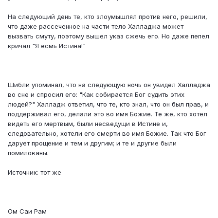
На следующий день те, кто злоумышлял против него, решили,
что даже рассеченное на части тело Халладжа может
вызвать смуту, поэтому вышел указ сжечь его. Но даже пепел
кричал "Я есмь Истина!"
Шибли упоминал, что на следующую ночь он увидел Халладжа
во сне и спросил его: "Как собирается Бог судить этих
людей?" Халладж ответил, что те, кто знал, что он был прав, и
поддерживал его, делали это во имя Божие. Те же, кто хотел
видеть его мертвым, были несведущи в Истине и,
следовательно, хотели его смерти во имя Божие. Так что Бог
дарует прощение и тем и другим; и те и другие были
помилованы.
Источник: тот же
Ом Саи Рам