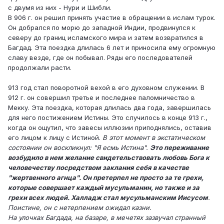
с двумя из них - Нури и Шибли.
В 906 г. он решил принять участие в обращении в ислам турок.
Он добрался по морю до западной Индии, продвинулся к
северу до границ исламского мира и затем возвратился в
Багдад. Эта поездка длилась 6 лет и приносила ему огромную
славу везде, где он побывал. Ряды его последователей
продолжали расти.
913 год стал поворотной вехой в его духовном служении. В
912 г. он совершил третье и последнее паломничество в
Мекку. Эта поездка, которая длилась два года, завершилась
для него постижением Истины. Это случилось в конце 913 г.,
когда он ощутил, что завесы иллюзии приподнялись, оставив
его лицом к лицу с Истиной.
В этот момент в экстатическом
состоянии он воскликнул: "Я есмь Истина".
Это переживание
возбудило в нем желание свидетельствовать любовь Бога к
человечеству посредством заклания себя в качестве
"жертвенного агнца". Он претерпел не просто за те грехи,
которые совершает каждый мусульманин, но также и за
грехи всех людей. Халладж стал мусульманским Иисусом
.
Поистине, он с нетерпением ожидал казни.
На улочках Багдада, на базаре, в мечетях зазвучал странный