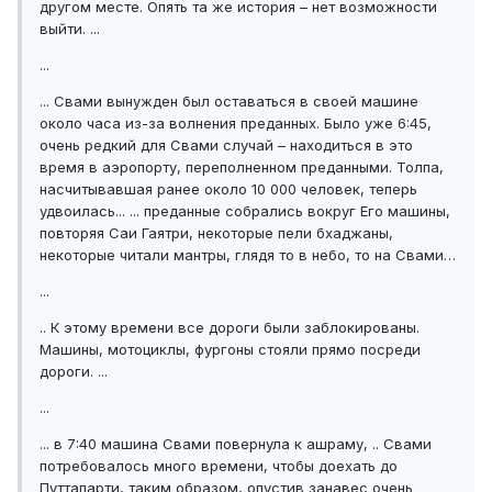
другом месте. Опять та же история – нет возможности
выйти. ...
...
... Свами вынужден был оставаться в своей машине
около часа из-за волнения преданных. Было уже 6:45,
очень редкий для Свами случай – находиться в это
время в аэропорту, переполненном преданными. Толпа,
насчитывавшая ранее около 10 000 человек, теперь
удвоилась... ... преданные собрались вокруг Его машины,
повторяя Саи Гаятри, некоторые пели бхаджаны,
некоторые читали мантры, глядя то в небо, то на Свами…
...
.. К этому времени все дороги были заблокированы.
Машины, мотоциклы, фургоны стояли прямо посреди
дороги. ...
...
... в 7:40 машина Свами повернула к ашраму, .. Свами
потребовалось много времени, чтобы доехать до
Путтапарти, таким образом, опустив занавес очень