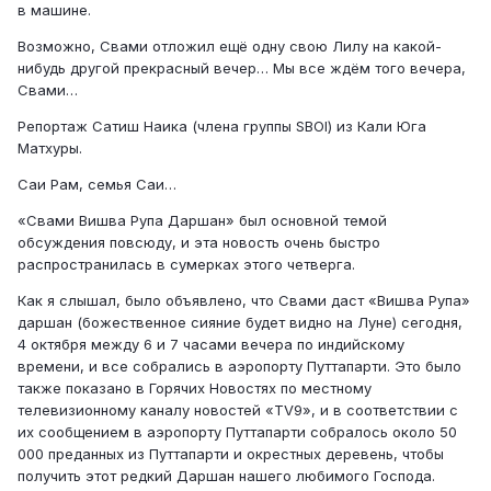
в машине.
Возможно, Свами отложил ещё одну свою Лилу на какой-
нибудь другой прекрасный вечер… Мы все ждём того вечера,
Свами…
Репортаж Сатиш Наика (члена группы SBOI) из Кали Юга
Матхуры.
Саи Рам, семья Саи…
«Свами Вишва Рупа Даршан» был основной темой
обсуждения повсюду, и эта новость очень быстро
распространилась в сумерках этого четверга.
Как я слышал, было объявлено, что Свами даст «Вишва Рупа»
даршан (божественное сияние будет видно на Луне) сегодня,
4 октября между 6 и 7 часами вечера по индийскому
времени, и все собрались в аэропорту Путтапарти. Это было
также показано в Горячих Новостях по местному
телевизионному каналу новостей «TV9», и в соответствии с
их сообщением в аэропорту Путтапарти собралось около 50
000 преданных из Путтапарти и окрестных деревень, чтобы
получить этот редкий Даршан нашего любимого Господа.