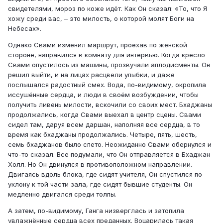
свидетелями, мороз по коже идёт. Как Он сказал: «То, что Я
хожу среди вас, – это милость, о которой молят Боги на
Небесах».
Однако Свами изменил маршрут, проехав по женской
стороне, направился в комнату для интервью. Когда кресло
Свами опустилось из машины, прозвучали аплодисменты. Он
решил выйти, и на лицах расцвели улыбки, и даже
послышался радостный смех. Вода, по-видимому, окропила
иссушённые сердца, и люди в своём возбуждении, чтобы
получить ливень милости, вскочили со своих мест. Бхаджаны
продолжались, когда Свами выехал в центр сцены. Свами
сидел там, даруя всем даршан, наполняя все сердца, в то
время как бхаджаны продолжались. Четыре, пять, шесть,
семь бхаджанов было спето. Неожиданно Свами обернулся и
что-то сказал. Все подумали, что Он отправляется в Бхаджан
Холл. Но Он двинулся в противоположном направлении.
Двигаясь вдоль блока, где сидят учителя, Он спустился по
уклону к той части зала, где сидят бывшие студенты. Он
медленно двигался среди толпы.
А затем, по-видимому, Ганга низверглась и затопила
увлажнённые сердца всех преданных. Воцарилась такая