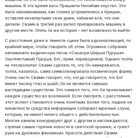
машины. В это время весь Прашанти Нилайам опустел. Это
было напоминанием, как гопики устремлялись к Кришне,
оставляя незапертыми свои дома, забывая всё, что они
делали. Свами в третий раз велел припарковать машину в
другом месте. Опять та же история – нет возможности выйти.
С расстояния даже в темноте сцена была вдохновляющей, по
крайней мере, чтобы говорить об этом. Огромное собрание
напоминало ведическую песнь «Сахасра Ширша Пуруша»
(тысячеглавый Пуруша, Бог, прим. переводчика). Однако толпа
не «позволила» Свами сделать то, что Он намеревался,
толпа, казалось, сама символизировала космическую форму.
Очень часто Свами говорит, что, когда говорится, что Бог
имеет тысячу глаз и ушей, Он не является смешно
выглядящим существом. Это символ того, что Он пронизывает
каждое существо во вселенной. Если смотреть с расстояния,
этот аспект становится очень понятным. Более того, падкие на
пикантности средства информации собирают мрачные слухи,
которые, не имеют ничего общего с действительностью.
Многие каналы конкурируют друг с другом и наслаждаются,
стряпая самые горячие новости в светской хронике, и греют
руки на духовных феноменах. Красота действий Свами