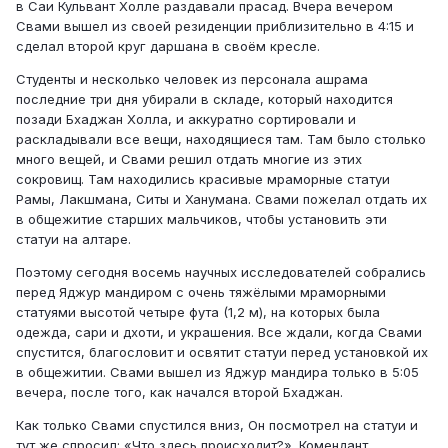
в Саи Кульвант Холле раздавали прасад. Вчера вечером
Свами вышел из своей резиденции приблизительно в 4:15 и
сделал второй круг даршана в своём кресле.
Студенты и несколько человек из персонала ашрама
последние три дня убирали в складе, который находится
позади Бхаджан Холла, и аккуратно сортировали и
раскладывали все вещи, находящиеся там. Там было столько
много вещей, и Свами решил отдать многие из этих
сокровищ. Там находились красивые мраморные статуи
Рамы, Лакшмана, Ситы и Ханумана. Свами пожелал отдать их
в общежитие старших мальчиков, чтобы установить эти
статуи на алтаре.
Поэтому сегодня восемь научных исследователей собрались
перед Яджур мандиром с очень тяжёлыми мраморными
статуями высотой четыре фута (1,2 м), на которых была
одежда, сари и дхоти, и украшения. Все ждали, когда Свами
спустится, благословит и освятит статуи перед установкой их
в общежитии. Свами вышел из Яджур мандира только в 5:05
вечера, после того, как начался второй Бхаджан.
Как только Свами спустился вниз, Он посмотрел на статуи и
тут же спросил: «Что здесь происходит?». Комендант