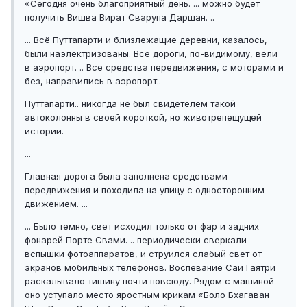
«Сегодня очень благоприятный день. ... можно будет
получить Вишва Вират Сварупа Даршан. ..
... Всё Путтапарти и близлежащие деревни, казалось,
были наэлектризованы. Все дороги, по-видимому, вели
в аэропорт. .. Все средства передвижения, с моторами и
без, направились в аэропорт..
Путтапарти.. никогда не был свидетелем такой
автоколонны в своей короткой, но животрепещущей
истории.
...
Главная дорога была заполнена средствами
передвижения и походила на улицу с односторонним
движением. ...
... Было темно, свет исходил только от фар и задних
фонарей Порте Свами. .. периодически сверкали
вспышки фотоаппаратов, и струился слабый свет от
экранов мобильных телефонов. Воспевание Саи Гаятри
раскалывало тишину почти повсюду. Рядом с машиной
оно уступало место яростным крикам «Боло Бхагаван