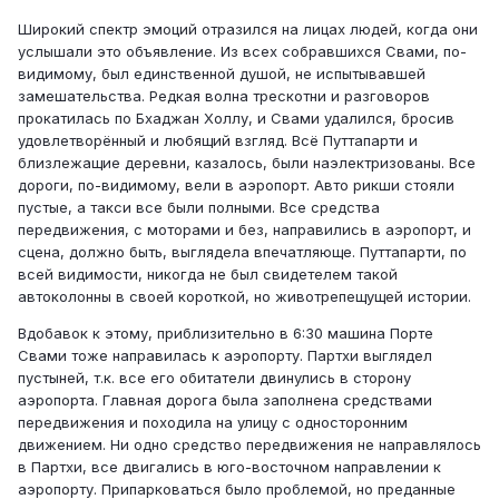
Широкий спектр эмоций отразился на лицах людей, когда они
услышали это объявление. Из всех собравшихся Свами, по-
видимому, был единственной душой, не испытывавшей
замешательства. Редкая волна трескотни и разговоров
прокатилась по Бхаджан Холлу, и Свами удалился, бросив
удовлетворённый и любящий взгляд. Всё Путтапарти и
близлежащие деревни, казалось, были наэлектризованы. Все
дороги, по-видимому, вели в аэропорт. Авто рикши стояли
пустые, а такси все были полными. Все средства
передвижения, с моторами и без, направились в аэропорт, и
сцена, должно быть, выглядела впечатляюще. Путтапарти, по
всей видимости, никогда не был свидетелем такой
автоколонны в своей короткой, но животрепещущей истории.
Вдобавок к этому, приблизительно в 6:30 машина Порте
Свами тоже направилась к аэропорту. Партхи выглядел
пустыней, т.к. все его обитатели двинулись в сторону
аэропорта. Главная дорога была заполнена средствами
передвижения и походила на улицу с односторонним
движением. Ни одно средство передвижения не направлялось
в Партхи, все двигались в юго-восточном направлении к
аэропорту. Припарковаться было проблемой, но преданные