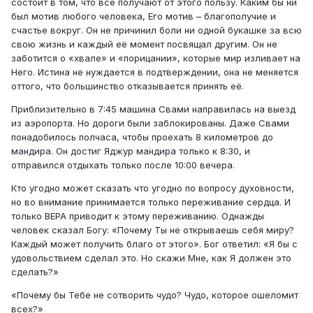
состоит в том, что все получают от этого пользу. Каким бы ни
был мотив любого человека, Его мотив – благополучие и
счастье вокруг. Он не причинил боли ни одной букашке за всю
свою жизнь и каждый её момент посвящал другим. Он не
заботится о «хвале» и «порицании», которые мир изливает на
Него. Истина не нуждается в подтверждении, она не меняется
оттого, что большинство отказывается принять её.
Приблизительно в 7:45 машина Свами направилась на выезд
из аэропорта. Но дороги были заблокированы. Даже Свами
понадобилось полчаса, чтобы проехать 8 километров до
мандира. Он достиг Яджур мандира только к 8:30, и
отправился отдыхать только после 10:00 вечера.
Кто угодно может сказать что угодно по вопросу духовности,
но во внимание принимается только переживание сердца. И
только ВЕРА приводит к этому переживанию. Однажды
человек сказал Богу: «Почему Ты не открываешь себя миру?
Каждый может получить благо от этого». Бог ответил: «Я бы с
удовольствием сделал это. Но скажи Мне, как Я должен это
сделать?»
«Почему бы Тебе не сотворить чудо? Чудо, которое ошеломит
всех?»