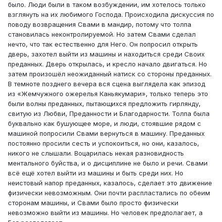
было. Люди были в таком возбуждении, им хотелось только
взглянуть на их любимого Господа. Происходила дискуссия по
поводу возвращения Свами в мандир, потому что толпа
становилась неконтролируемой. Но затем Свами сделал
нечто, что так естественно для Него. Он попросил открыть
дверь, захотел выйти из машины и находиться среди Своих
преданных. Дверь открылась, и кресло начало двигаться. Но
затем произошёл неожиданный натиск со стороны преданных.
В темноте позднего вечера вся сцена выглядела как эпизод
из «Жемчужного ожерелья Каньякумари», только теперь это
были волны преданных, пытающихся предложить гирлянду,
свитую из Любви, Преданности и Благодарности. Толпа была
буквально как бушующее море, и люди, стоявшие рядом с
машиной попросили Свами вернуться в машину. Преданных
постоянно просили сесть и успокоиться, но они, казалось,
никого не слышали. Воцарилась некая разновидность
ментального буйства, и о дисциплине не было и речи. Свами
всё ещё хотел выйти из машины и быть среди них. Но
неистовый напор преданных, казалось, сделает это движение
физически невозможным. Они почти распластались по обеим
сторонам машины, и Свами было просто физически
невозможно выйти из машины. Но человек предполагает, а