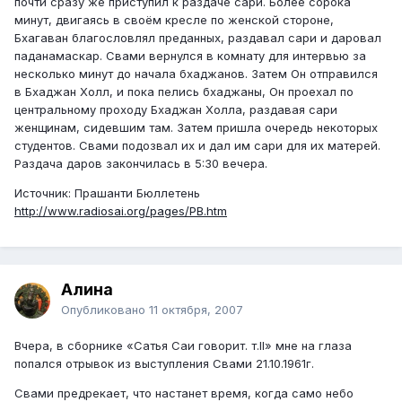
почти сразу же приступил к раздаче сари. Более сорока
минут, двигаясь в своём кресле по женской стороне,
Бхагаван благословлял преданных, раздавал сари и даровал
паданамаскар. Свами вернулся в комнату для интервью за
несколько минут до начала бхаджанов. Затем Он отправился
в Бхаджан Холл, и пока пелись бхаджаны, Он проехал по
центральному проходу Бхаджан Холла, раздавая сари
женщинам, сидевшим там. Затем пришла очередь некоторых
студентов. Свами подозвал их и дал им сари для их матерей.
Раздача даров закончилась в 5:30 вечера.
Источник: Прашанти Бюллетень
http://www.radiosai.org/pages/PB.htm
Алина
Опубликовано
11 октября, 2007
Вчера, в сборнике «Сатья Саи говорит. т.II» мне на глаза
попался отрывок из выступления Свами 21.10.1961г.
Свами предрекает, что настанет время, когда само небо