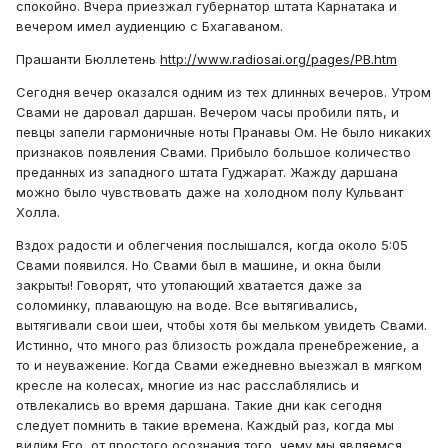
спокойно. Вчера приезжал губернатор штата Карнатака и
вечером имел аудиенцию с Бхагаваном.
Прашанти Бюллетень
http://www.radiosai.org/pages/PB.htm
Сегодня вечер оказался одним из тех длинных вечеров. Утром
Свами не даровал даршан. Вечером часы пробили пять, и
певцы запели гармоничные ноты Пранавы Ом. Не было никаких
признаков появления Свами. Прибыло большое количество
преданных из западного штата Гуджарат. Жажду даршана
можно было чувствовать даже на холодном полу Кульвант
Холла.
Вздох радости и облегчения послышался, когда около 5:05
Свами появился. Но Свами был в машине, и окна были
закрыты! Говорят, что утопающий хватается даже за
соломинку, плавающую на воде. Все вытягивались,
вытягивали свои шеи, чтобы хотя бы мельком увидеть Свами.
Истинно, что много раз близость рождала пренебрежение, а
то и неуважение. Когда Свами ежедневно выезжал в мягком
кресле на колесах, многие из нас расслаблялись и
отвлекались во время даршана. Такие дни как сегодня
следует помнить в такие времена. Каждый раз, когда мы
видим Его, от простого осознания того, чему мы являемся