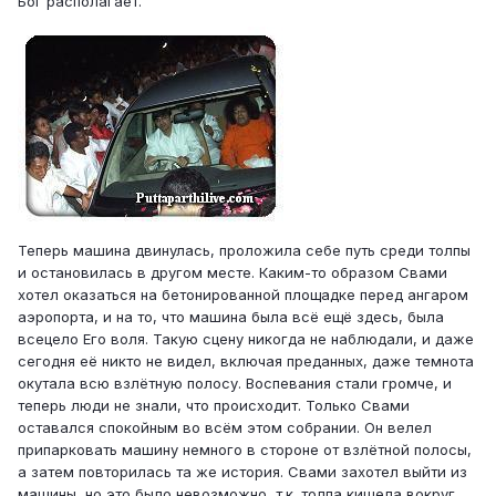
Бог располагает.
Теперь машина двинулась, проложила себе путь среди толпы
и остановилась в другом месте. Каким-то образом Свами
хотел оказаться на бетонированной площадке перед ангаром
аэропорта, и на то, что машина была всё ещё здесь, была
всецело Его воля. Такую сцену никогда не наблюдали, и даже
сегодня её никто не видел, включая преданных, даже темнота
окутала всю взлётную полосу. Воспевания стали громче, и
теперь люди не знали, что происходит. Только Свами
оставался спокойным во всём этом собрании. Он велел
припарковать машину немного в стороне от взлётной полосы,
а затем повторилась та же история. Свами захотел выйти из
машины, но это было невозможно, т.к. толпа кишела вокруг