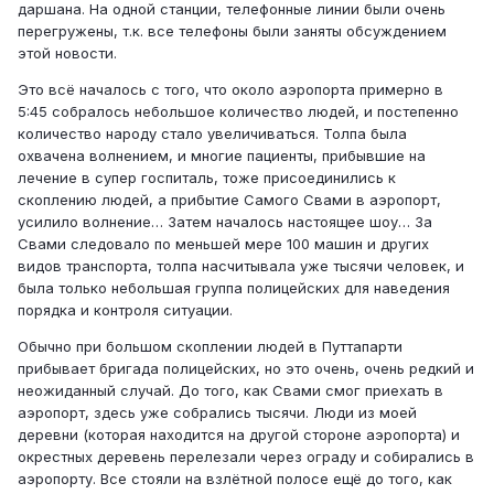
даршана. На одной станции, телефонные линии были очень
перегружены, т.к. все телефоны были заняты обсуждением
этой новости.
Это всё началось с того, что около аэропорта примерно в
5:45 собралось небольшое количество людей, и постепенно
количество народу стало увеличиваться. Толпа была
охвачена волнением, и многие пациенты, прибывшие на
лечение в супер госпиталь, тоже присоединились к
скоплению людей, а прибытие Самого Свами в аэропорт,
усилило волнение… Затем началось настоящее шоу… За
Свами следовало по меньшей мере 100 машин и других
видов транспорта, толпа насчитывала уже тысячи человек, и
была только небольшая группа полицейских для наведения
порядка и контроля ситуации.
Обычно при большом скоплении людей в Путтапарти
прибывает бригада полицейских, но это очень, очень редкий и
неожиданный случай. До того, как Свами смог приехать в
аэропорт, здесь уже собрались тысячи. Люди из моей
деревни (которая находится на другой стороне аэропорта) и
окрестных деревень перелезали через ограду и собирались в
аэропорту. Все стояли на взлётной полосе ещё до того, как