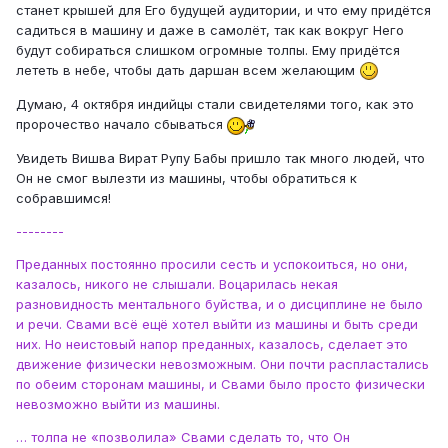
станет крышей для Его будущей аудитории, и что ему придётся
садиться в машину и даже в самолёт, так как вокруг Него
будут собираться слишком огромные толпы. Ему придётся
лететь в небе, чтобы дать даршан всем желающим
Думаю, 4 октября индийцы стали свидетелями того, как это
пророчество начало сбываться
Увидеть Вишва Вират Рупу Бабы пришло так много людей, что
Он не смог вылезти из машины, чтобы обратиться к
собравшимся!
--------
Преданных постоянно просили сесть и успокоиться, но они,
казалось, никого не слышали. Воцарилась некая
разновидность ментального буйства, и о дисциплине не было
и речи. Свами всё ещё хотел выйти из машины и быть среди
них. Но неистовый напор преданных, казалось, сделает это
движение физически невозможным. Они почти распластались
по обеим сторонам машины, и Свами было просто физически
невозможно выйти из машины.
… толпа не «позволила» Свами сделать то, что Он