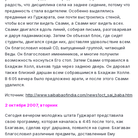
радость, что дисциплина села на заднее сидение, потому что
преданность стала водителем. Особенно выделялись
преданные из Гуджарата, они почти выстроились стеной,
чтобы все могли видеть Свами, а Свами мог видеть всех.
Свами двигался вдоль линий, собирая письма, разговаривая
и даруя паданамаскар. Затем Он объехал блок, где сидят
студенты, двигался среди них, доставляя удовольствие всем.
Он благословил новый CD, выпущенный группой, читающей
Веды. Он благословил именинников, и многие получили
возможность коснуться Его стоп. Затем Свами отправился в
Бхаджан Холл, въехав туда через заднюю дверь. Он даровал
также близкий даршан всем собравшимся в Бхаджан Холле.
В 6:05 вечера было предложено арати, и после этого Свами
удалился.
Источник:
http://www.saibabaofindia.com/news1oct_sai_baba.htm
2 октября 2007, вторник
Сегодня вечером молодёжь штата Гуджарат представила
свою программу, которая началась в 4:45 после того, как
Бхагаван, сделав круг даршана, появился на сцене. Бхагаван
благословил различные предметы, доставленные Ему