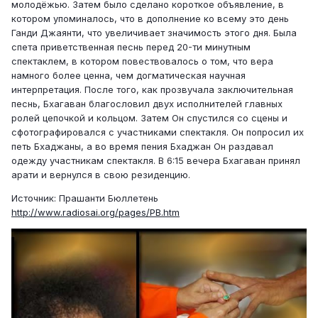
молодёжью. Затем было сделано короткое объявление, в
котором упоминалось, что в дополнение ко всему это день
Ганди Джаянти, что увеличивает значимость этого дня. Была
спета приветственная песнь перед 20-ти минутным
спектаклем, в котором повествовалось о том, что вера
намного более ценна, чем догматическая научная
интерпретация. После того, как прозвучала заключительная
песнь, Бхагаван благословил двух исполнителей главных
ролей цепочкой и кольцом. Затем Он спустился со сцены и
сфотографировался с участниками спектакля. Он попросил их
петь Бхаджаны, а во время пения Бхаджан Он раздавал
одежду участникам спектакля. В 6:15 вечера Бхагаван принял
арати и вернулся в свою резиденцию.
Источник: Прашанти Бюллетень
http://www.radiosai.org/pages/PB.htm