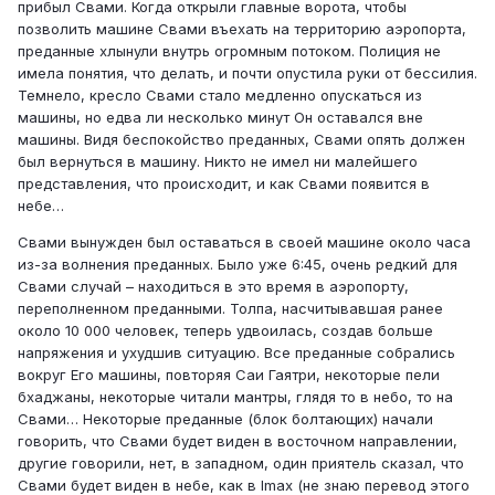
прибыл Свами. Когда открыли главные ворота, чтобы
позволить машине Свами въехать на территорию аэропорта,
преданные хлынули внутрь огромным потоком. Полиция не
имела понятия, что делать, и почти опустила руки от бессилия.
Темнело, кресло Свами стало медленно опускаться из
машины, но едва ли несколько минут Он оставался вне
машины. Видя беспокойство преданных, Свами опять должен
был вернуться в машину. Никто не имел ни малейшего
представления, что происходит, и как Свами появится в
небе…
Свами вынужден был оставаться в своей машине около часа
из-за волнения преданных. Было уже 6:45, очень редкий для
Свами случай – находиться в это время в аэропорту,
переполненном преданными. Толпа, насчитывавшая ранее
около 10 000 человек, теперь удвоилась, создав больше
напряжения и ухудшив ситуацию. Все преданные собрались
вокруг Его машины, повторяя Саи Гаятри, некоторые пели
бхаджаны, некоторые читали мантры, глядя то в небо, то на
Свами… Некоторые преданные (блок болтающих) начали
говорить, что Свами будет виден в восточном направлении,
другие говорили, нет, в западном, один приятель сказал, что
Свами будет виден в небе, как в Imax (не знаю перевод этого