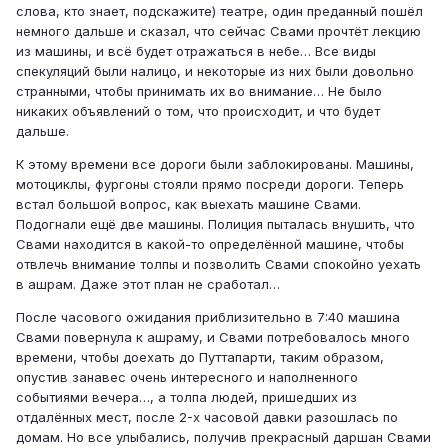
слова, кто знает, подскажите) театре, один преданный пошёл
немного дальше и сказал, что сейчас Свами прочтёт лекцию
из машины, и всё будет отражаться в небе… Все виды
спекуляций были налицо, и некоторые из них были довольно
странными, чтобы принимать их во внимание… Не было
никаких объявлений о том, что происходит, и что будет
дальше.
К этому времени все дороги были заблокированы. Машины,
мотоциклы, фургоны стояли прямо посреди дороги. Теперь
встал большой вопрос, как выехать машине Свами.
Подогнали ещё две машины. Полиция пыталась внушить, что
Свами находится в какой-то определённой машине, чтобы
отвлечь внимание толпы и позволить Свами спокойно уехать
в ашрам. Даже этот план не сработал…
После часового ожидания приблизительно в 7:40 машина
Свами повернула к ашраму, и Свами потребовалось много
времени, чтобы доехать до Путтапарти, таким образом,
опустив занавес очень интересного и наполненного
событиями вечера…, а толпа людей, пришедших из
отдалённых мест, после 2-х часовой давки разошлась по
домам. Но все улыбались, получив прекрасный даршан Свами