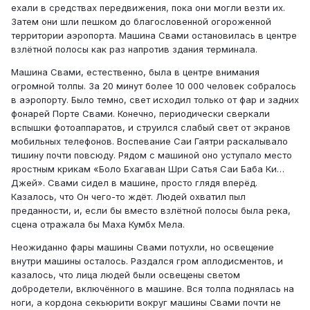
ехали в средствах передвижения, пока они могли везти их.
Затем они шли пешком до благословенной огороженной
территории аэропорта. Машина Свами остановилась в центре
взлётной полосы как раз напротив здания терминала.
Машина Свами, естественно, была в центре внимания
огромной толпы. За 20 минут более 10 000 человек собралось
в аэропорту. Было темно, свет исходил только от фар и задних
фонарей Порте Свами. Конечно, периодически сверкали
вспышки фотоаппаратов, и струился слабый свет от экранов
мобильных телефонов. Воспевание Саи Гаятри раскалывало
тишину почти повсюду. Рядом с машиной оно уступало место
яростным крикам «Боло Бхагаван Шри Сатья Саи Баба Ки…
Джей». Свами сидел в машине, просто глядя вперёд.
Казалось, что Он чего-то ждёт. Людей охватил пыл
преданности, и, если бы вместо взлётной полосы была река,
сцена отражала бы Маха Кумбх Мела.
Неожиданно фары машины Свами потухли, но освещение
внутри машины осталось. Раздался гром аплодисментов, и
казалось, что лица людей были освещены светом
добродетели, включённого в машине. Вся толпа поднялась на
ноги, а кордона секьюрити вокруг машины Свами почти не