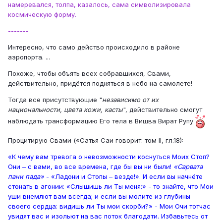
намеревался, толпа, казалось, сама символизировала
космическую форму.
-------
Интересно, что само действо происходило в районе
аэропорта. ...
Похоже, чтобы объять всех собравшихся, Свами,
действительно, придётся подняться в небо на самолете!
Тогда все присутствующие "
независимо от их
национальности, цвета кожи, касты
", действительно смогут
наблюдать трансформацию Его тела в Вишва Вират Рупу
Процитирую Свами («Сатья Саи говорит. том II, гл.18):
«К чему вам тревога о невозможности коснуться Моих Стоп?
Они – с вами, во все времена, где бы вы ни были!
«Сарвата
пани пада»
- «Ладони и Стопы – везде!». И если вы начнёте
стонать в агонии: «Слышишь ли Ты меня:» - то знайте, что Мои
уши внемлют вам всегда; и если вы молите из глубины
своего сердца: видишь ли Ты мои скорби?» - Мои Очи тотчас
увидят вас и изольют на вас поток благодати. Избавьтесь от