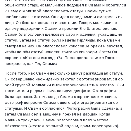
общежития старших мальчиков подошёл к Свами и обратился
к Нему с молитвой благословить статуи. Свами тут же
приблизился к статуям. Он сидел перед ними и смотрел в их
лица. Он был так доволен и счастлив. Теперь мальчики по
одному подходили к Свами и просили Его благословения.
Свами благословил шёлковые сари и одеяния, украшавшие
статуи. Затем на статуи были надеты гирлянды, пока Свами
смотрел на них. Он благословил кокосовые орехи и захотел,
чтобы на лбы статуй нанесли точки из киновари. Затем Он
спросил: «Как они выглядят?». Последовал ответ: «Также
прекрасно, как Ты, Свами».
После того, как Свами несколько минут разглядывал статуи,
Он совершенно неожиданно захотел сфотографироваться со
всей группой. Мальчики были взволнованы этим жестом. Они
тоже встали рядом с Ним, позируя для фото. Фотографии
была сделаны. Затем, когда Свами отправился к машине,
фотограф попросил Свами одного сфотографироваться со
статуями. И Свами согласился. Фотография была сделана, а
затем Свами сел в машину и поехал на даршан. Когда
машина тронулась, Свами благословил всех жестом
Абхаяхаста (жестом открытой ладони, прим. переводчика).