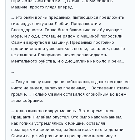
Шри Сатья Саи Баба Ки… Джей». Свами сидел в
машине, просто глядя вперёд. ...
... это были волны преданных, пытающихся предложить
гирлянду, свитую из Любви, Преданности и
Благодарности. Толпа была буквально как бушующее
море, и люди, стоявшие рядом с машиной попросили
Свами вернуться в машину. Преданных постоянно
просили сесть и успокоиться, но они, казалось, никого
не слышали. Воцарилась некая разновидность
ментального буйства, и о дисциплине не было и речи...
...
... Такую сцену никогда не наблюдали, и даже сегодня её
никто не видел, включая преданных, ... Воспевания стали
громче, ... Только Свами оставался спокойным во всём
этом собрании.
... толпа кишела вокруг машины. В это время весь
Прашанти Нилайам опустел. Это было напоминанием,
как гопики устремлялись к Кришне, оставляя
незапертыми свои дома, забывая всё, что они делали.
Свами в третий раз велел припарковать машину в