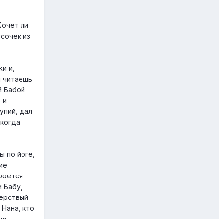
Хочет ли
усочек из
и и,
ы читаешь
й Бабой
 и
упий, дал
 когда
ы по йоге,
ие
кроется
и Бабу,
черствый
 Нана, кто
ыл