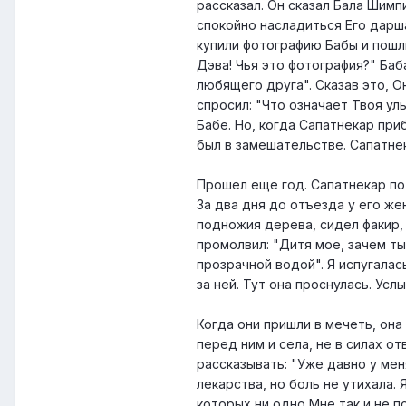
рассказал. Он сказал Бала Шимпи
спокойно насладиться Его дарша
купили фотографию Бабы и пошл
Дэва! Чья это фотография?" Баб
любящего друга". Сказав это, О
спросил: "Что означает Твоя ул
Бабе. Но, когда Сапатнекар при
был в замешательстве. Сапатне
Прошел еще год. Сапатнекар по
За два дня до отъезда у его жен
подножия дерева, сидел факир, 
промолвил: "Дитя мое, зачем т
прозрачной водой". Я испугалас
за ней. Тут она проснулась. Ус
Когда они пришли в мечеть, она
перед ним и села, не в силах о
рассказывать: "Уже давно у мен
лекарства, но боль не утихала.
которых ни одно Мне так и не по