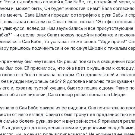
: "Если ты пойдешь со мной к Саи Бабе, то, по крайней мере, я
ном и, может быть, Он будет милостив к нам". Бала согласилс
и в мечеть. Бала Шимпи передал фотографию в руки Бабы и спр
а, показывая пальцем на Сапатнекар, сказал: "Это фотография 
н улыбнулся, вслед за Ним заулыбались и все присутствующие.
ыбка?" - и сделал знак Сапатнекару подойти поближе и поклон
близился к Саи Бабе, то услышал те же слова: "Уйди прочь!" С
кару пришлось подчиниться и он покинул Ширди с тяжелым се
-прежнему был неутешен. Он решил поехать в священный гор
ы был сон. Ей приснилось, что она идет с кувшином к колодцу.
голова его была повязана платком. Он подошел к ней и ласков
ы без нужды изнуряешь себя? Я дополна наполню твой кувшин 
ь его и, схватив пустой кувшин, быстро пошла к дому. Факир п
лышав об этом видении, Сапатнекар решил поехать в Ширди.
 узнала в Саи Бабе факира из ее видения. Она почтительно пр
твести от него взгляд. Саинатх был тронут ее преданностью и 
я сильно болели руки, живот и внутренности. Я принимал разл
 Я был доведен до изнурения этими медицинскими снадобьями,
могло. Ну, а сейчас боль вдруг исчезла." Не упоминая ее имен