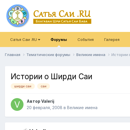
Сатья Саи .RU
Форумы
События
Галерея
Главная
Тематические форумы
Великие имена
Истории 
Истории о Ширди Саи
ширди саи
саи
Автор Valerij
20 февраля, 2008
в
Великие имена