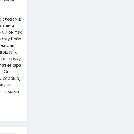
е словами:
ужели я
ими он так
этому Баба
 на Саи
одошел к
свою руку.
патнекара.
а! Он
у хорошо,
уку на
я позади.