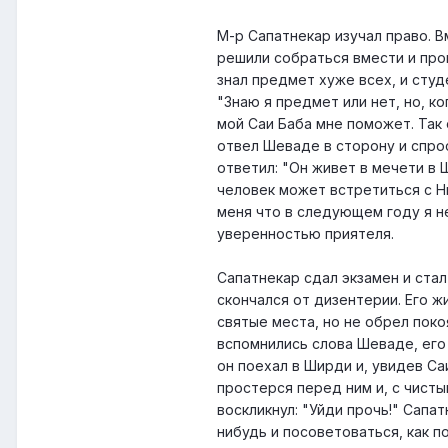
М-р Сапатнекар изучал право. В
решили собраться вмести и про
знал предмет хуже всех, и студ
"Знаю я предмет или нет, но, ко
мой Саи Баба мне поможет. Так 
отвел Шеваде в сторону и спро
ответил: "Он живет в мечети в 
человек может встретиться с Ни
меня что в следующем году я н
уверенностью приятеля.
Сапатнекар сдал экзамен и ста
скончался от дизентерии. Его ж
святые места, но не обрел покоя
вспомнились слова Шеваде, его
он поехал в Ширди и, увидев Са
простерся перед ним и, с чист
воскликнул: "Уйди прочь!" Сапа
нибудь и посоветоваться, как п