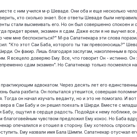
месте с ним учился м-р Шеваде. Они оба и еще несколько чел
верить, кто сколько знает. Все ответы Шеваде были неправил
енты стали высмеивать его. Но он был совершенно спокоен и с
гда придет время, экзамен я сдам. Даже если я не выучил все 
о чем мне беспокоиться?" М-ра Сапатнекара эти слова порази
сил: "Кто этот Саи Баба, которого ты так превозносишь?" Шев
Ширди. Он факир. Лишь благодаря заслугам, накопленным в про
м. Я всецело доверяю Ему. Все, что говорит Он - истинно. Он
епременно сдам экзамен". Но Сапатнекар только посмеялся н
л практикующим адвокатом. Через десять лет его единственны
изнь была разбита. Он попытался утешится, совершая поломни
. Тогда он начал изучать веданту, но и это не помогало. И вот
 вера в Саи Бабу и он решил поехать в Ширди. Вместе с млад
и Бабу, ощутил в сердце радость. Подойдя к нему поближе, о
ым благоговейным чувством предложил Ему кокос. Но Баба вдр
тнекар опечалился и отошел в сторону. Ему хотелось спросить 
оступить. Ему назвали имя Бала Шимпи. Сапатнекар отусчкал ег