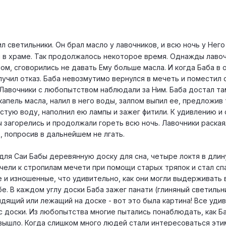
л светильники. Он брал масло у лавочников, и всю ночь у Него
и в храме. Так продолжалось некоторое время. Однажды лавоч
ом, сговорились не давать Ему больше масла. И когда Баба в
олучил отказ. Баба невозмутимо вернулся в мечеть и поместил 
 Лавочники с любопытством наблюдали за Ним. Баба достал та
апель масла, налил в него воды, залпом выпил ее, предложив
стую воду, наполнил ею лампы и зажег фитили. К удивлению и
 загорелись и продолжали гореть всю ночь. Лавочники раская
х, попросив в дальнейшем не лгать.
для Саи Бабы деревянную доску для сна, четыре локтя в длину
ачели к стропилам мечети при помощи старых тряпок и стал сп
е и изношенные, что удивительно, как они могли выдерживать 
е. В каждом углу доски Баба зажег панати (глиняный светильни
сидящий или лежащий на доске - вот это была картина! Все удив
 с доски. Из любопытства многие пытались понаблюдать, как Б
е вышло. Когда слишком много людей стали интересоваться эти