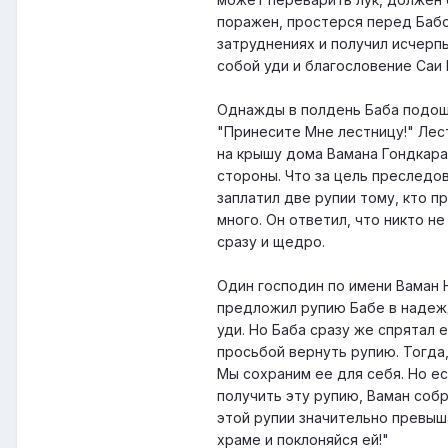
поражен, простерся перед Бабо
затруднениях и получил исчерпы
собой уди и благословение Саи 
Однажды в полдень Баба подоше
"Принесите Мне лестницу!" Лест
на крышу дома Вамана Гондкара
стороны. Что за цель преследов
заплатил две рупии тому, кто п
много. Он ответил, что никто н
сразу и щедро.
Один господин по имени Ваман 
предложил рупию Бабе в надежд
уди. Но Баба сразу же спрятал е
просьбой вернуть рупию. Тогда,
Мы сохраним ее для себя. Но ес
получить эту рупию, Ваман собр
этой рупии значительно превыша
храме и поклоняйся ей!"