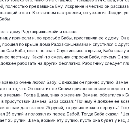
й, полностью предавшись Ему. Искренне и честно он рассказа
вающий ответ. В отличном настроении, он уехал из Ширди, ув
Бабы.
л к дому Радхакришнамайи и сказал:
ницу принесли и, по просьбе Бабы, приставили ее к дому. Он 
, прошел по крыше дома Радхакришнамайи и спустился с друг
ал Саи Баба, никто не знал. Спустившись с крыши, Баба сразу 
ринес лестницу. Какой-то смельчак спросил Бабу, почему Он за
е должен работать на других бесплатно. Работнику следует пл
Нарвекар очень любил Бабу. Однажды он принес рупию. Ваман
е на то, что Он освятит ее Своим прикосновением и вернет 
е в карман. Тогда Шама, зная о желании Вамана, обратился к Б
 в присутствии Вамана, Баба сказал: "Почему Я должен ее во
ли он нам даст за нее 25 рупий, то рупию можно вернуть." Тог
ал 25 рупий и положил их перед Бабой. Тогда Баба сказал: "Ц
ет 25 рупий. Шама, возьми эту рупию, пусть она будет у нас, 