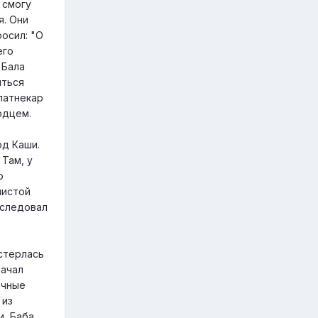
 смогу
я. Они
осил: "О
его
 Бала
иться
апатнекар
рдцем.
од Каши.
 Там, у
о
чистой
оследовал
остерлась
начал
ичные
 из
и, Баба