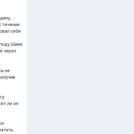
дину,
В течение
вовал себя
споду Шиве
ся через
Ты не
получив
гу
жет ли он
он
латить