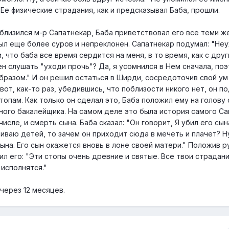
 Ее физические страдания, как и предсказывал Баба, прошли.
иблизился м-р Сапатнекар, Баба приветствовал его все теми ж
был еще более суров и непреклонен. Сапатнекар подумал: "Не
 что баба все время сердится на меня, в то время, как с друг
н слушать "уходи прочь"? Да, я усомнился в Нем сначала, по
бразом." И он решил остаться в Ширди, сосредоточив свой ум
вот, как-то раз, убедившись, что поблизости никого нет, он п
топам. Как только он сделал это, Баба положил ему на голову 
ного бакалейщика. На самом деле это была история самого Са
числе, и смерть сына. Баба сказал: "Он говорит, Я убил его сын
биваю детей, то зачем он приходит сюда в мечеть и плачет? Н
сына. Его сын окажется вновь в лоне своей матери." Положив р
ил его: "Эти стопы очень древние и святые. Все твои страдани
 исполнятся."
через 12 месяцев.