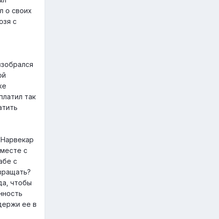
л о своих
озя с
взобрался
ой
же
платил так
атить
 Нарвекар
вместе с
абе с
звращать?
да, чтобы
енность
держи ее в