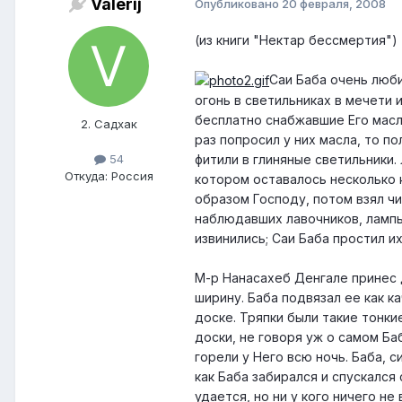
Valerij
Опубликовано
20 февраля, 2008
(из книги "Нектар бессмертия")
Саи Баба очень люби
огонь в светильниках в мечети 
бесплатно снабжавшие Его масл
2. Садхак
раз попросил у них масла, то п
54
фитили в глиняные светильники.
Откуда: Россия
котором оставалось несколько к
образом Господу, потом взял чи
наблюдавших лавочников, лампы
извинились; Саи Баба простил и
М-р Нанасахеб Денгале принес 
ширину. Баба подвязал ее как к
доске. Тряпки были такие тонки
доски, не говоря уж о самом Баб
горели у Него всю ночь. Баба, 
как Баба забирался и спускался
удается, но ни у кого ничего н