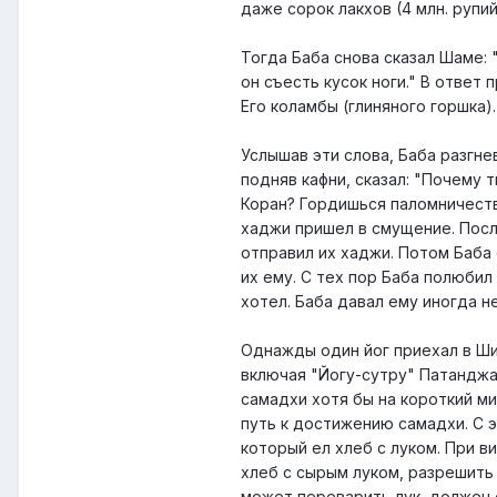
даже сорок лакхов (4 млн. рупий
Тогда Баба снова сказал Шаме: 
он съесть кусок ноги." В ответ
Его коламбы (глиняного горшка).
Услышав эти слова, Баба разгне
подняв кафни, сказал: "Почему
Коран? Гордишься паломничеств
хаджи пришел в смущение. После
отправил их хаджи. Потом Баба 
их ему. С тех пор Баба полюбил
хотел. Баба давал ему иногда н
Однажды один йог приехал в Ши
включая "Йогу-сутру" Патанджа
самадхи хотя бы на короткий ми
путь к достижению самадхи. С э
который ел хлеб с луком. При в
хлеб с сырым луком, разрешить 
может переварить лук, должен е