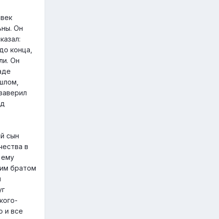
овек
ьны. Он
казал:
до конца,
ли. Он
аде
шлом,
 заверил
ад
й сын
чества в
 ему
шим братом
н
уг
кого-
о и все