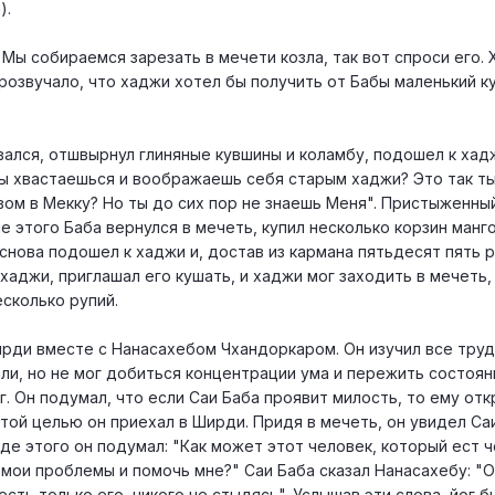
).
"Мы собираемся зарезать в мечети козла, так вот спроси его. 
 прозвучало, что хаджи хотел бы получить от Бабы маленький к
вался, отшвырнул глиняные кувшины и коламбу, подошел к хадж
 ты хвастаешься и воображаешь себя старым хаджи? Это так т
ом в Мекку? Но ты до сих пор не знаешь Меня". Пристыженны
 этого Баба вернулся в мечеть, купил несколько корзин манго
снова подошел к хаджи и, достав из кармана пятьдесят пять р
 хаджи, приглашал его кушать, и хаджи мог заходить в мечеть,
есколько рупий.
рди вместе с Нанасахебом Чхандоркаром. Он изучил все труд
ли, но не мог добиться концентрации ума и пережить состоян
г. Он подумал, что если Саи Баба проявит милость, то ему от
той целью он приехал в Ширди. Придя в мечеть, он увидел Са
иде этого он подумал: "Как может этот человек, который ест 
мои проблемы и помочь мне?" Саи Баба сказал Нанасахебу: "О
сть только его, никого не стыдясь". Услышав эти слова, йог б