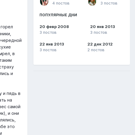
4 постов
3 постов
ПОПУЛЯРНЫЕ ДНИ
20 февр 2008
20 янв 2013
 горел
3 постов
3 постов
ники,
 очередной
22 янв 2013
22 дек 2012
сухие
3 постов
2 постов
мрел, в
 таким
 страху
лись и
 и пядь в
ать на
вес самой
к), и они
лялись,
абе это
м