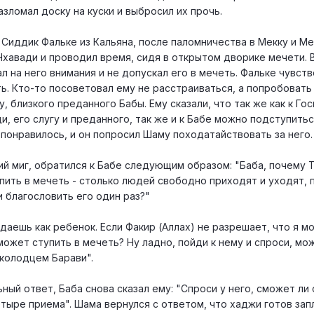
зломал доску на куски и выбросил их прочь.
Сиддик Фальке из Кальяна, после паломничества в Мекку и Ме
Чхавади и проводил время, сидя в открытом дворике мечети. 
 на него внимания и не допускал его в мечеть. Фальке чувст
ть. Кто-то посоветовал ему не расстраиваться, а попробовать
, близкого преданного Бабы. Ему сказали, что так же как к Го
, его слугу и преданного, так же и к Бабе можно подступить
понравилось, и он попросил Шаму походатайствовать за него.
ий миг, обратился к Бабе следующим образом: "Баба, почему 
ить в мечеть - столько людей свободно приходят и уходят, 
 благословить его один раз?"
даешь как ребенок. Если Факир (Аллах) не разрешает, что я мо
может ступить в мечеть? Ну ладно, пойди к нему и спроси, мо
 колодцем Барави".
ый ответ, Баба снова сказал ему: "Спроси у него, сможет ли 
етыре приема". Шама вернулся с ответом, что хаджи готов зап