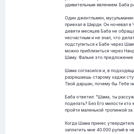
удивительным явлением. Баба ра
Один джентльмен, мусульманин 
приехал в Ширди. Он ночевал в 
девяти месяцев Баба не обращал
несчастным и не знал, что дела
подступиться к Бабе через Шаму
можно приблизиться через Нанди
Шаму. Фальке это предложение 
Шама согласился и, в подходящ
разрешаешь старому хаджи ступ
Твой даршан, почему бы Тебе ни
Баба ответил: "Шама, ты рассуж
поделать? Без Его милости кто 
пройти маленькой тропинкой за
Когда Шама принес утвердительн
заплатить мне 40.000 рупий в ч