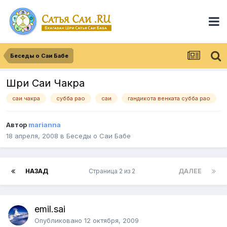
Беседы о Саи Бабе
Шри Саи Чакра
саи чакра
субба рао
саи
гандикота венката субба рао
Автор
marianna
18 апреля, 2008
в
Беседы о Саи Бабе
НАЗАД
Страница 2 из 2
ДАЛЕЕ
emil.sai
Опубликовано
12 октября, 2009