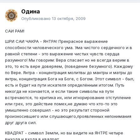
Одина
Опубликовано
13 октября, 2009
САИ РАМ!
ШРИ САИ ЧАКРА - ЯНТРА! Прекрасное выражение
способности человеческого ума. Ума чистого сердечного и в
равной степени - это выражение чистых чувств сердца
разумного! Мы говорим: Вера спасает но не всегда верим в
это, то есть вере доверяем, (поведение безумного). Каждому
по Вере. Янтра - концентрация молитвы до мантры и матры до
янтры, концентрация Бога на Боге, с Богом. Этот символ - был,
есть и будет на пути искателя определённым итогом. Путь
никогда не кончается, и если такие символы на пути
встречаются, то критика их, или игнорирование отступление
или грех, это действие помех,не думаю что кто-то это
умышленно совершил - но это результат стороной
произносившего или слушающего,проявленных непонимания
друг друга сил.
КВАДРАТ - символ Земли, но вы видите на ЯНТРЕ четыре
выхода и входа в квадрат,