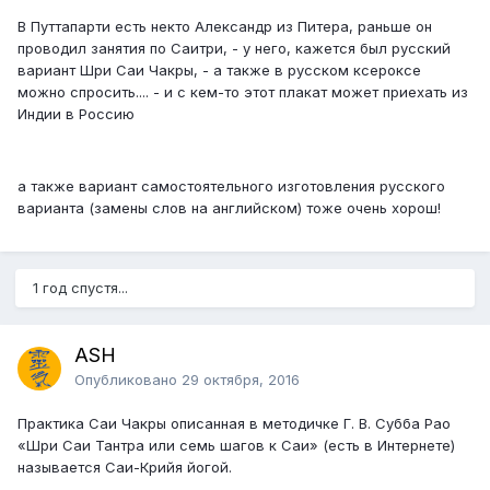
В Путтапарти есть некто Александр из Питера, раньше он
проводил занятия по Саитри, - у него, кажется был русский
вариант Шри Саи Чакры, - а также в русском ксероксе
можно спросить.... - и с кем-то этот плакат может приехать из
Индии в Россию
а также вариант самостоятельного изготовления русского
варианта (замены слов на английском) тоже очень хорош!
1 год спустя...
ASH
Опубликовано
29 октября, 2016
Практика Саи Чакры описанная в методичке Г. В. Субба Рао
«Шри Саи Тантра или семь шагов к Саи» (есть в Интернете)
называется Саи-Крийя йогой.