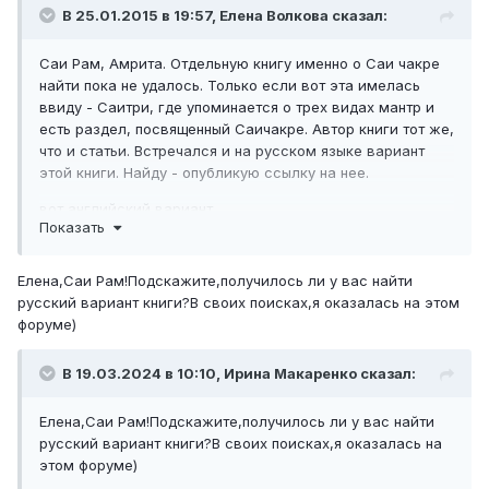
В 25.01.2015 в 19:57, Елена Волкова сказал:
Саи Рам, Амрита. Отдельную книгу именно о Саи чакре
найти пока не удалось. Только если вот эта имелась
ввиду - Саитри, где упоминается о трех видах мантр и
есть раздел, посвященный Саичакре. Автор книги тот же,
что и статьи. Встречался и на русском языке вариант
этой книги. Найду - опубликую ссылку на нее.
вот английский вариант
Показать
-
http://www.saidarshan.org/baba/docs/SaiThree_3rdEdition
.pdf
Елена,Саи Рам!Подскажите,получилось ли у вас найти
русский вариант книги?В своих поисках,я оказалась на этом
Саи Рам
форуме)
В 19.03.2024 в 10:10, Ирина Макаренко сказал:
Елена,Саи Рам!Подскажите,получилось ли у вас найти
русский вариант книги?В своих поисках,я оказалась на
этом форуме)