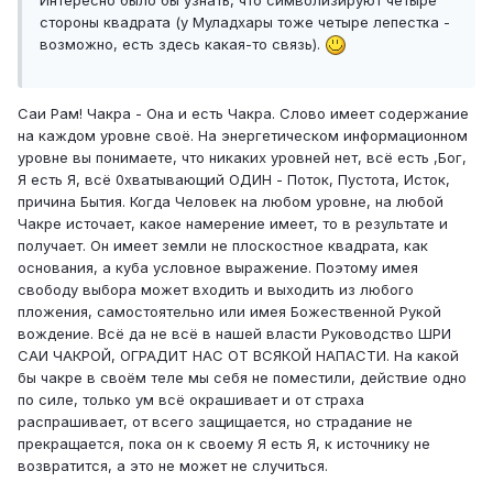
стороны квадрата (у Муладхары тоже четыре лепестка -
возможно, есть здесь какая-то связь).
Саи Рам! Чакра - Она и есть Чакра. Слово имеет содержание
на каждом уровне своё. На энергетическом информационном
уровне вы понимаете, что никаких уровней нет, всё есть ,Бог,
Я есть Я, всё 0хватывающий ОДИН - Поток, Пустота, Исток,
причина Бытия. Когда Человек на любом уровне, на любой
Чакре источает, какое намерение имеет, то в результате и
получает. Он имеет земли не плоскостное квадрата, как
основания, а куба условное выражение. Поэтому имея
свободу выбора может входить и выходить из любого
пложения, самостоятельно или имея Божественной Рукой
вождение. Всё да не всё в нашей власти Руководство ШРИ
САИ ЧАКРОЙ, ОГРАДИТ НАС ОТ ВСЯКОЙ НАПАСТИ. На какой
бы чакре в своём теле мы себя не поместили, действие одно
по силе, только ум всё окрашивает и от страха
распрашивает, от всего защищается, но страдание не
прекращается, пока он к своему Я есть Я, к источнику не
возвратится, а это не может не случиться.