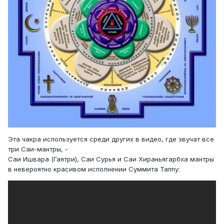
Эта чакра используется среди других в видео, где звучат все
три Саи-мантры, -
Саи Ишвара (Гаятри), Саи Сурья и Саи Хираньягарбха мантры
в невероятно красивом исполнении Суммита Таппу: