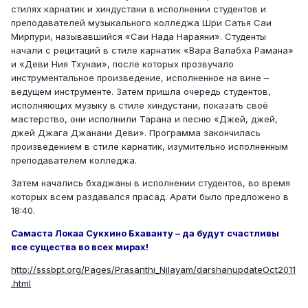
стилях карнатик и хиндустани в исполнении студентов и
преподавателей музыкального колледжа Шри Сатья Саи
Мирпури, называвшийся «Саи Нада Нараяни». Студенты
начали с рецитаций в стиле карнатик «Вара Валабха Рамана»
и «Деви Ния Тхунаи», после которых прозвучало
инструментальное произведение, исполненное на вине –
ведущем инструменте. Затем пришла очередь студентов,
исполняющих музыку в стиле хиндустани, показать своё
мастерство, они исполнили Тарана и песню «Джей, джей,
джей Джага Джанани Деви». Программа закончилась
произведением в стиле карнатик, изумительно исполненным
преподавателем колледжа.
Затем начались бхаджаны в исполнении студентов, во время
которых всем раздавался прасад. Арати было предложено в
18:40.
Самаста Локаа Сукхино Бхаванту – да будут счастливы
все существа во всех мирах!
http://sssbpt.org/Pages/Prasanthi_Nilayam/darshanupdateOct2011
.html