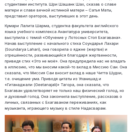
студентами института. Шри Шашанк Шах, сказав о славе
матери и славе вечной истинной матери – Сатья Маты,
представил ораторов, выступивших в этот день.
Кумари Лалита Шарма, студентка факультета английского
языка учебного комплекса Анантапура университета,
выступила с темой «Обучение у Лотосных Стоп Бхагавана».
Начав выступление с начального стиха Соундарья Лахари
(Soundarya Lahari), она говорила о яджне (жертве) и
отрешённости, развивающейся благодаря жертвенности,
приведя стих «Это не моё». Она предупредила нас не впадать
в иллюзию, что мы вносим какой-то вклад в Миссию Саи. Она
сказала, что Миссия Саи вносит вклад в наше Читта Шудхи,
т.е. очищение ума. Приводя цитаты из Упанишад и
«Гитанаджали (Geetanajali)» Тагора, она сказала, что
Бхагаван удовлетворяет не только наш физический голод, но
и духовный голод. Она закончила выступление, рассказав о
личных, связанных с Бхагаваном переживаниях, как
музыканта, играющего музыку в стиле Надасварам.