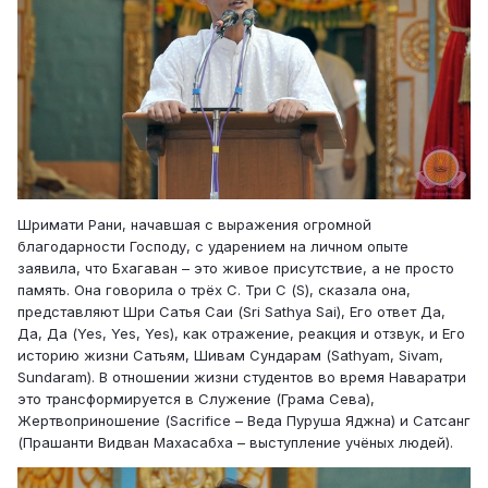
Шримати Рани, начавшая с выражения огромной
благодарности Господу, с ударением на личном опыте
заявила, что Бхагаван – это живое присутствие, а не просто
память. Она говорила о трёх С. Три С (S), сказала она,
представляют Шри Сатья Саи (Sri Sathya Sai), Его ответ Да,
Да, Да (Yes, Yes, Yes), как отражение, реакция и отзвук, и Его
историю жизни Сатьям, Шивам Сундарам (Sathyam, Sivam,
Sundaram). В отношении жизни студентов во время Наваратри
это трансформируется в Служение (Грама Сева),
Жертвоприношение (Sacrifice – Веда Пуруша Яджна) и Сатсанг
(Прашанти Видван Махасабха – выступление учёных людей).