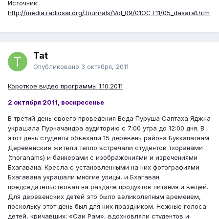
Источник:
http://media.radiosai.org/Journals/Vol_09/01OCT11/05_dasara1.htm
Tat
Опубликовано
3 октября, 2011
Короткое видео программы 1.10.2011
2 октября 2011, воскресенье
В третий день своего проведения Веда Пуруша Саптаха Яджна
украшала Пурначандра аудиторию с 7:00 утра до 12:00 дня. В
этот день студенты объехали 15 деревень района Буккапатнам.
Деревенские жители тепло встречали студентов тхоранами
(thoranams) и баннерами с изображениями и изречениями
Бхагавана. Кресла с установленными на них фотографиями
Бхагавана украшали многие улицы, и Бхагаван
председательствовал на раздаче продуктов питания и вещей.
Для деревенских детей это было великолепным временем,
поскольку этот день был для них праздником. Нежные голоса
детей, кричавших: «Саи Рам», вдохновляли студентов и