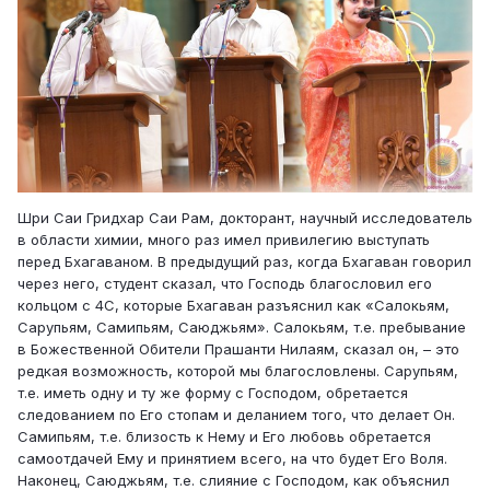
Шри Саи Гридхар Саи Рам, докторант, научный исследователь
в области химии, много раз имел привилегию выступать
перед Бхагаваном. В предыдущий раз, когда Бхагаван говорил
через него, студент сказал, что Господь благословил его
кольцом с 4С, которые Бхагаван разъяснил как «Салокьям,
Сарупьям, Самипьям, Саюджьям». Салокьям, т.е. пребывание
в Божественной Обители Прашанти Нилаям, сказал он, – это
редкая возможность, которой мы благословлены. Сарупьям,
т.е. иметь одну и ту же форму с Господом, обретается
следованием по Его стопам и деланием того, что делает Он.
Самипьям, т.е. близость к Нему и Его любовь обретается
самоотдачей Ему и принятием всего, на что будет Его Воля.
Наконец, Саюджьям, т.е. слияние с Господом, как объяснил