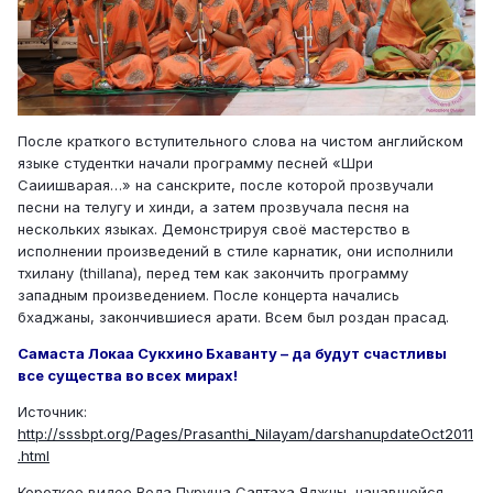
После краткого вступительного слова на чистом английском
языке студентки начали программу песней «Шри
Саиишварая…» на санскрите, после которой прозвучали
песни на телугу и хинди, а затем прозвучала песня на
нескольких языках. Демонстрируя своё мастерство в
исполнении произведений в стиле карнатик, они исполнили
тхилану (thillana), перед тем как закончить программу
западным произведением. После концерта начались
бхаджаны, закончившиеся арати. Всем был роздан прасад.
Самаста Локаа Сукхино Бхаванту – да будут счастливы
все существа во всех мирах!
Источник:
http://sssbpt.org/Pages/Prasanthi_Nilayam/darshanupdateOct2011
.html
Короткое видео Веда Пуруша Саптаха Яджны, начавшейся