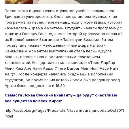
После этого в исполнении студентов учебного комплекса
Бриндаван университета, была представлена музыкальная
программа из песен, перемежавшихся с молитвами, которая
называлась «Према Амрутам». Студенты начали программу с
молитвы Господу Ганеше, после которой прозвучала песня об
их Возлюбленном Бхагаване «Партипури Вихари». Затем
прозвучала нежная мелодичная «Гиридхара Нагара».
Наивысшим моментом выступления стала песнь «Дурге
Маа…», исполненная с великолепным сочетанием
тональностей. Концерт закончился каввали «Тере Дарбар
Мейн Хам Айе Наин Аадж ("Tere Darbar Mein Hum Aaye Hain
Aaj")». После концерта начались бхаджаны в исполнении
студентов, во время пения которых всем был роздан прасад.
Арати было предложено в 18:30.
Самаста Локаа Сукхино Бхаванту – да будут счастливы
все существа во всех мирах!
http://sssbpt.org/Pages/Prasanthi_Nilayam/darshanupdateOct2011
.html