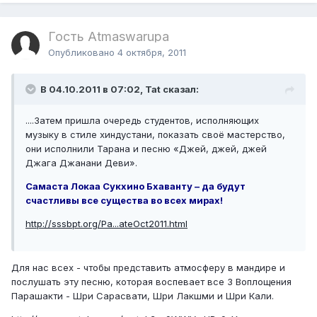
Гость Atmaswarupa
Опубликовано
4 октября, 2011
В 04.10.2011 в 07:02, Tat сказал:
....Затем пришла очередь студентов, исполняющих
музыку в стиле хиндустани, показать своё мастерство,
они исполнили Тарана и песню «Джей, джей, джей
Джага Джанани Деви».
Самаста Локаа Сукхино Бхаванту – да будут
счастливы все существа во всех мирах!
http://sssbpt.org/Pa...ateOct2011.html
Для нас всех - чтобы представить атмосферу в мандире и
послушать эту песню, которая воспевает все 3 Воплощения
Парашакти - Шри Сарасвати, Шри Лакшми и Шри Кали.