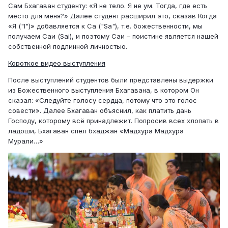
Сам Бхагаван студенту: «Я не тело. Я не ум. Тогда, где есть
место для меня?» Далее студент расширил это, сказав Когда
«Я ("I")» добавляется к Са ("Sa"), т.е. божественности, мы
получаем Саи (Sai), и поэтому Саи – поистине является нашей
собственной подлинной личностью.
Короткое видео выступления
После выступлений студентов были представлены выдержки
из Божественного выступления Бхагавана, в котором Он
сказал: «Следуйте голосу сердца, потому что это голос
совести». Далее Бхагаван объяснил, как платить дань
Господу, которому всё принадлежит. Попросив всех хлопать в
ладоши, Бхагаван спел бхаджан «Мадхура Мадхура
Мурали…»