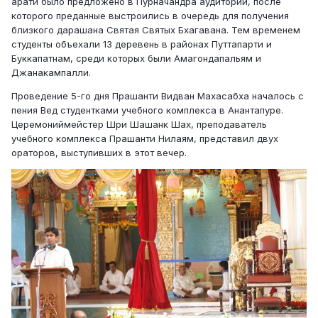
арати было предложено в Пурначандра аудитории, после
которого преданные выстроились в очередь для получения
близкого дарашана Святая Святых Бхагавана. Тем временем
студенты объехали 13 деревень в районах Путтапарти и
Буккапатнам, среди которых были Амагондапальям и
Джанакампалли.
Проведение 5-го дня Прашанти Видван Махасабха началось с
пения Вед студентками учебного комплекса в Анантапуре.
Церемониймейстер Шри Шашанк Шах, преподаватель
учебного комплекса Прашанти Нилаям, представил двух
ораторов, выступивших в этот вечер.