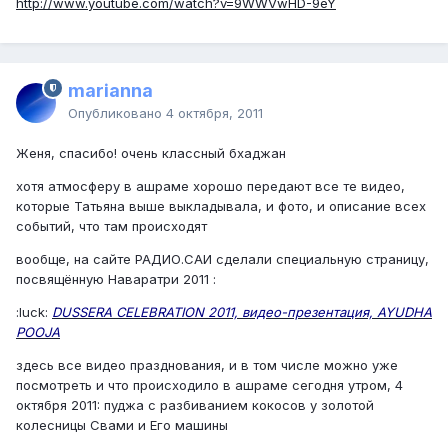
http://www.youtube.com/watch?v=9WWVwHD-9eY
marianna
Опубликовано
4 октября, 2011
Женя, спасибо! очень классный бхаджан
хотя атмосферу в ашраме хорошо передают все те видео,
которые Татьяна выше выкладывала, и фото, и описание всех
событий, что там происходят
вообще, на сайте РАДИО.САИ сделали специальную страницу,
посвящённую Наваратри 2011 :
:luck:
DUSSERA CELEBRATION 2011, видео-презентация, AYUDHA
POOJA
здесь все видео празднования, и в том числе можно уже
посмотреть и что происходило в ашраме сегодня утром, 4
октября 2011: пуджа с разбиванием кокосов у золотой
колесницы Свами и Его машины