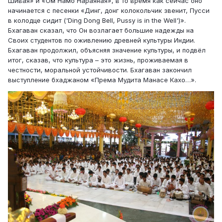
Шивая» и «Ом Намо Нараяная», в то время как сейчас оно
начинается с песенки «Динг, донг колокольчик звенит, Пусси
в колодце сидит ('Ding Dong Bell, Pussy is in the Well')».
Бхагаван сказал, что Он возлагает большие надежды на
Своих студентов по оживлению древней культуры Индии.
Бхагаван продолжил, объясняя значение культуры, и подвёл
итог, сказав, что культура – это жизнь, проживаемая в
честности, моральной устойчивости. Бхагаван закончил
выступление бхаджаном «Према Мудита Манасе Кахо…».